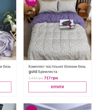
-50%
ни бязь
Комплект постільної білизни бязь
gold Брінелеста
717
грн
1 433
грн
КУПИТИ