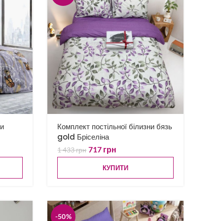
ни
Комплект постільної білизни бязь
gold Бріселіна
717
грн
1 433
грн
КУПИТИ
-50%