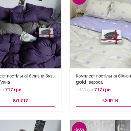
кт постільної білизни бязь
Комплект постільної білиз
Туана
gold Івероса
717
грн
717
грн
рн
1 433
грн
КУПИТИ
КУПИТИ
-50%