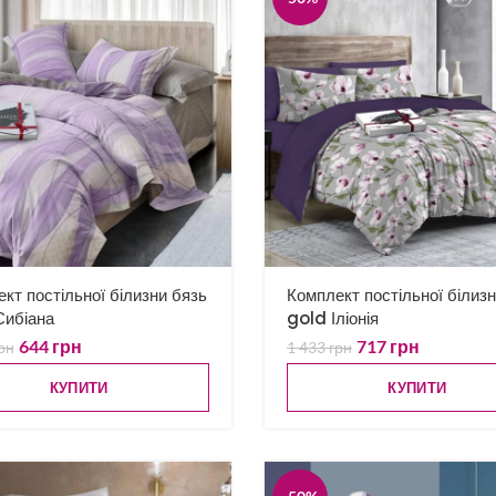
кт постільної білизни бязь
Комплект постільної білиз
Сибіана
gold Іліонія
644
грн
717
грн
рн
1 433
грн
КУПИТИ
КУПИТИ