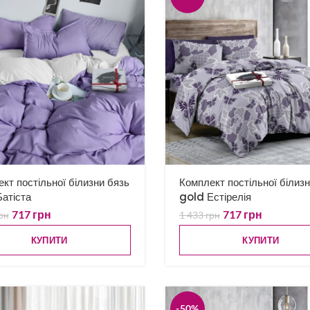
кт постільної білизни бязь
Комплект постільної білиз
атіста
gold Естірелія
717
грн
717
грн
рн
1 433
грн
КУПИТИ
КУПИТИ
-50%