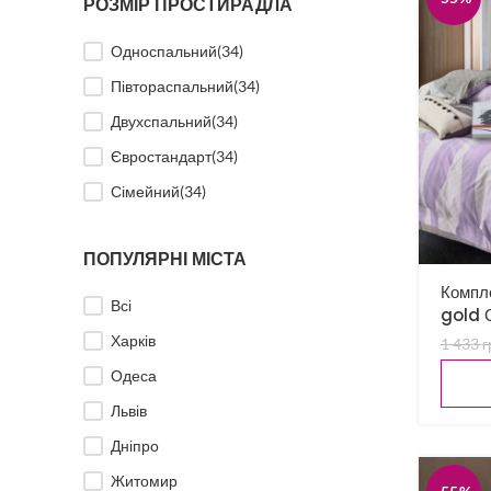
РОЗМІР ПРОСТИРАДЛА
Односпальний
(34)
Півтораспальний
(34)
Двухспальний
(34)
Євростандарт
(34)
Сімейний
(34)
ПОПУЛЯРНІ МІСТА
Компле
Всі
gold 
Харків
1 433
г
Одеса
Львів
Дніпро
Житомир