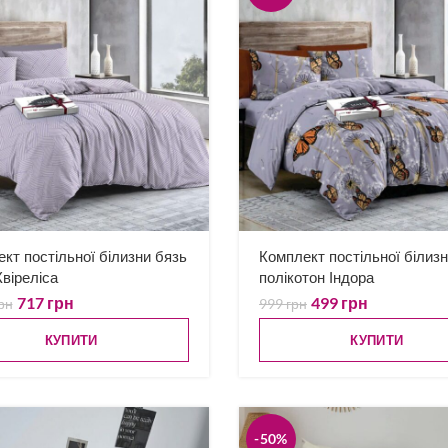
кт постільної білизни бязь
Комплект постільної білиз
віреліса
полікотон Індора
717
грн
499
грн
рн
999
грн
КУПИТИ
КУПИТИ
-50%