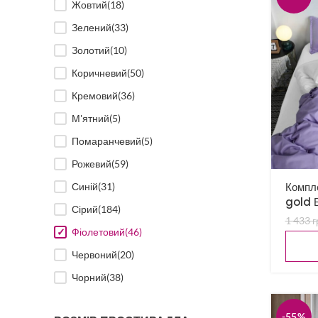
Жовтий
(18)
Зелений
(33)
Золотий
(10)
Коричневий
(50)
Кремовий
(36)
М'ятний
(5)
Помаранчевий
(5)
Рожевий
(59)
Компле
Синій
(31)
gold Б
Сірий
(184)
1 433
г
Фіолетовий
(46)
Червоний
(20)
Чорний
(38)
-55%