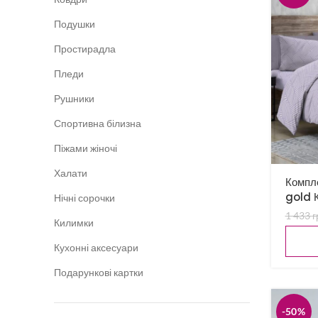
Подушки
Простирадла
Пледи
Рушники
Спортивна білизна
Піжами жіночі
Халати
Компле
gold К
Нічні сорочки
1 433
г
Килимки
Кухонні аксесуари
Подарункові картки
-50%