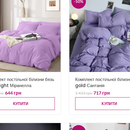
-50%
кт постільної білизни бязь
Комплект постільної білиз
ight Міранелла
gold Сантанія
644
грн
717
грн
рн
1 433
грн
КУПИТИ
КУПИТИ