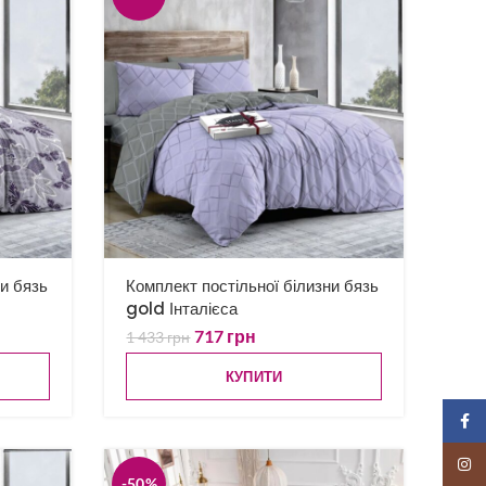
ни бязь
Комплект постільної білизни бязь
gold Інталієса
717
грн
1 433
грн
КУПИТИ
Faceb
Insta
-50%