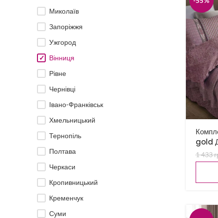
-55%
Миколаїв
Запоріжжя
Ужгород
Вінниця
Рівне
Чернівці
Івано-Франківськ
Хмельницький
Компле
Тернопіль
gold 
Полтава
1 433
г
Черкаси
Кропивницький
Кременчук
Суми