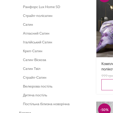
Ранфорс Lux Home 5D
Страйп-полісатин
Сатин
Атласний Сатин
Італійський Сатин
Креп-Сатин
Сатин-Віскоза
Компле
Сатин Твіл
поліко
999
гр
Страйп-Сатин
Велюрова постіль
Дитяча постіль
Постільна білизна новорічна
-50%
Ковдри