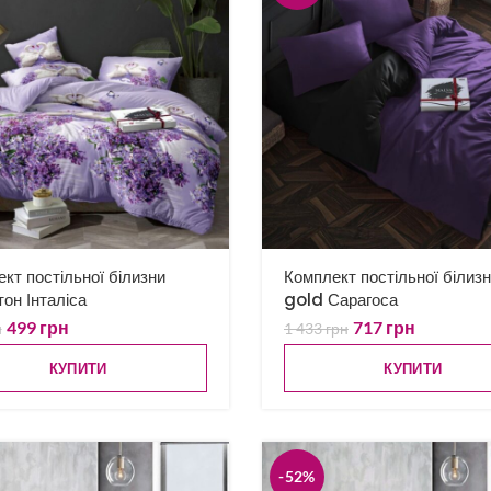
кт постільної білизни
Комплект постільної білиз
тон Інталіса
gold Сарагоса
499
грн
717
грн
н
1 433
грн
КУПИТИ
КУПИТИ
-52%