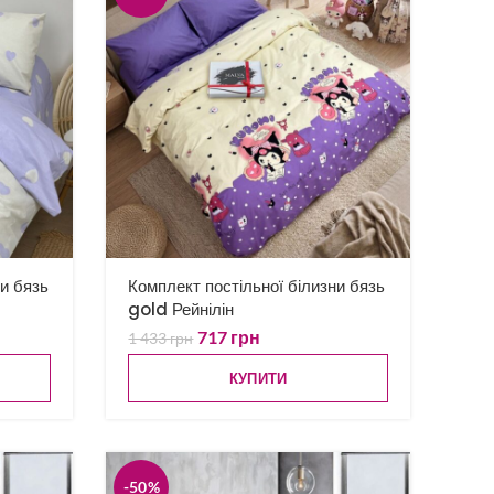
ни бязь
Комплект постільної білизни бязь
gold Рейнілін
717
грн
1 433
грн
КУПИТИ
-50%