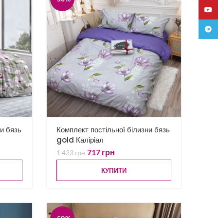
YouTu
Teleg
ни бязь
Комплект постільної білизни бязь
gold Каліріал
717
грн
1 433
грн
КУПИТИ