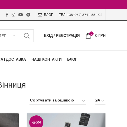
БЛОГ
ТЕЛ. +38 (067) 374 – 88 – 02
0
ВХІД / РЕЄСТРАЦІЯ
0
ГРН
ВИБЕРІТЬ КАТЕГОРІЮ
А І ДОСТАВКА
НАШІ КОНТАКТИ
БЛОГ
Вінниця
-50%