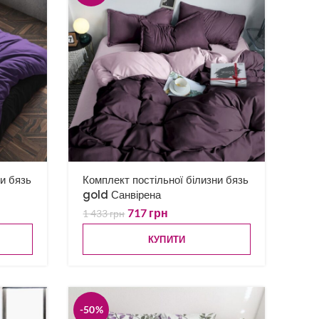
ни бязь
Комплект постільної білизни бязь
gold Санвірена
717
грн
1 433
грн
КУПИТИ
-50%