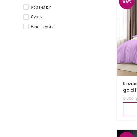
-56%
Кривий ріг
Луцьк
Біла Церква
Компле
gold l
1 316
г