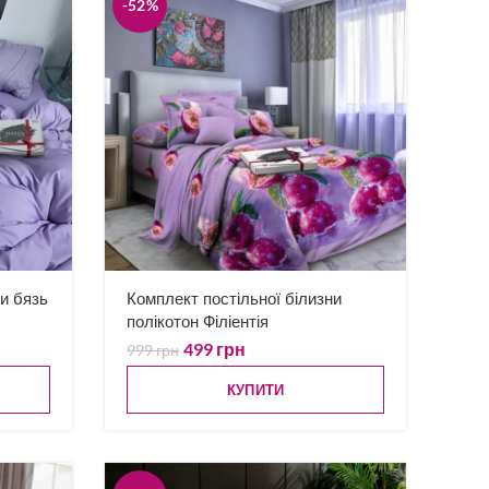
-52%
ни бязь
Комплект постільної білизни
полікотон Філіентія
499
грн
999
грн
КУПИТИ