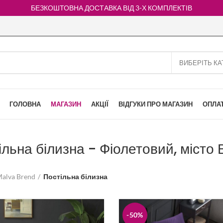
БЕЗКОШТОВНА ДОСТАВКА ВІД 3-Х КОМПЛЕКТІВ
ГОЛОВНА
МАГАЗИН
АКЦІЇ
ВІДГУКИ ПРО МАГАЗИН
ОПЛАТ
ільна білизна - Фіолетовий, місто 
alva Brend
Постільна білизна
-50%