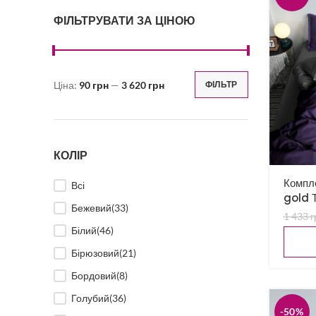
ФІЛЬТРУВАТИ ЗА ЦІНОЮ
Ціна:
90 грн
—
3 620 грн
ФІЛЬТР
Мінімальна
Найбільша
ціна
ціна
КОЛІР
Компле
Всі
gold 
Бежевий
(33)
1 433
г
Білий
(46)
Бірюзовий
(21)
Бордовий
(8)
Голубий
(36)
-50%