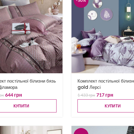
-50%
кт постільної білизни бязь
Комплект постільної білиз
Діламора
gold Лерсі
644
грн
717
грн
рн
1 433
грн
КУПИТИ
КУПИТИ