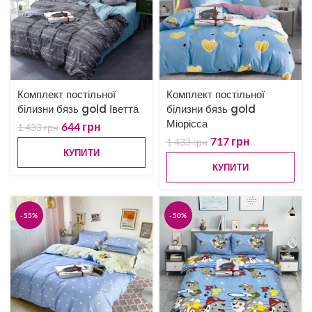
Комплект постільної
Комплект постільної
білизни бязь gold Іветта
білизни бязь gold
Міорісса
644
грн
1 433
грн
717
грн
1 433
грн
КУПИТИ
КУПИТИ
-55%
-50%