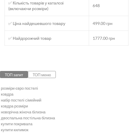
✅ Кількість товарів у каталозі
648
(включаючи розміри)
✅ Ціна найдешевшого товару
499.00 грн
✅ Найдорожчий товар
1777.00 грн
ТОП запит
ТОП меню
розміри євро постелі
ковдра
набір постелі сімейний
ковдра розміри
новорічна жіноча білизна
двоспальна постільна білизна
купити покривала
купити килимок