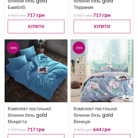
білизни бязь gold
білизни бязь gold
Бамблбі
Террания
717
грн
717
грн
1 433
грн
1 433
грн
КУПИТИ
КУПИТИ
-50%
-55%
Комплект постільної
Комплект постільної
білизни бязь gold
білизни бязь gold
Монрітта
Венеція
717
грн
644
грн
1 433
грн
1 433
грн