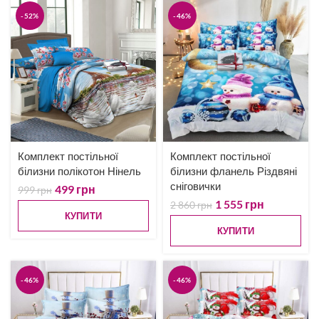
-52%
-46%
Комплект постільної
Комплект постільної
білизни полікотон Нінель
білизни фланель Різдвяні
сніговички
499
грн
999
грн
1 555
грн
2 860
грн
КУПИТИ
КУПИТИ
-46%
-46%