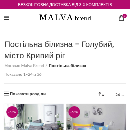
БЕЗКОШТОВНА ДОСТАВКА ВІД 3-Х КОМПЛЕКТІВ
0
Постільна білизна - Голубий,
місто Кривий ріг
Магазин Malva Brend
Постільна білизна
Відсортовано
Показано 1–24 із 36
за
середньою
оцінкою
Показати розділи
-55%
-50%