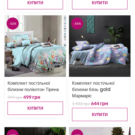
КУПИТИ
КУПИТИ
-52%
-55%
Комплект постільної
Комплект постільної
білизни полікотон Тірена
білизни бязь gold
Мармаріс
499
грн
999
грн
644
грн
1 433
грн
КУПИТИ
КУПИТИ