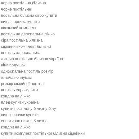
чорна постільна білизна
чорне постільне
постільна білизна євро купити
нічна сорочка купити
піжамний комплект
постіль на двоспальне ліжко
сіра постільна білизна
сімейний комплект білизни
постіль односпальна
дитяча постільна білизна україна
ціна подушок
односпальна постіль розмір
жіноча ночнушка
розмір сімейної постелі
постіль євро купити
ковдра на ліжко
плед купити україна
купити постільну білизну білу
нічні сорочки купити
спортивна нижня білизна
ковдри на ліжко
купити комплект постільної білизни сімейний