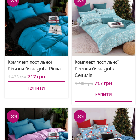
-50%
-50%
Комплект постільної
Комплект постільної
білизни бязь gold Рінна
білизни бязь gold
Сецилія
717
грн
1 433
грн
717
грн
1 433
грн
КУПИТИ
КУПИТИ
-50%
-50%