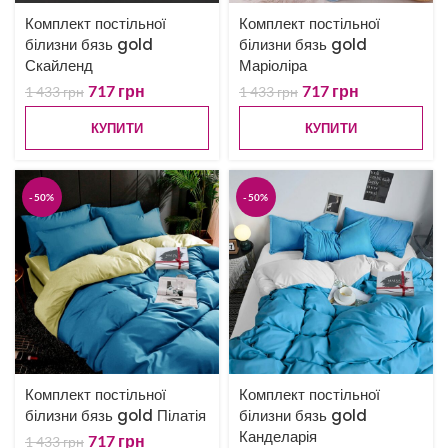
Комплект постільної
Комплект постільної
білизни бязь gold
білизни бязь gold
Скайленд
Маріоліра
717
грн
717
грн
1 433
грн
1 433
грн
КУПИТИ
КУПИТИ
-50%
-50%
Комплект постільної
Комплект постільної
білизни бязь gold Пілатія
білизни бязь gold
Канделарія
717
грн
1 433
грн