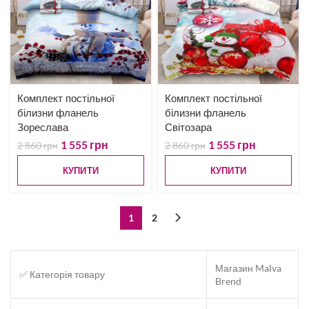
Комплект постільної
Комплект постільної
білизни фланель
білизни фланель
Зореслава
Світозара
1 555
грн
1 555
грн
2 860
грн
2 860
грн
КУПИТИ
КУПИТИ
1
2
Магазин Malva
✅ Категорія товару
Brend