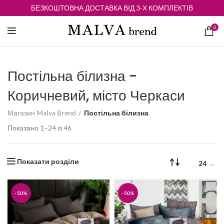
БЕЗКОШТОВНА ДОСТАВКА ВІД 3-Х КОМПЛЕКТІВ
0
Постільна білизна -
Коричневий, місто Черкаси
Магазин Malva Brend
Постільна білизна
Відсортовано
Показано 1–24 із 46
за
середньою
оцінкою
Показати розділи
-50%
-50%