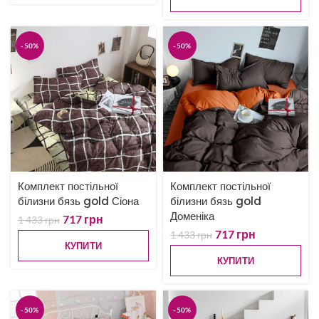
-50%
-50%
Комплект постільної
Комплект постільної
білизни бязь gold Сіона
білизни бязь gold
Доменіка
717
грн
1 433
грн
717
грн
1 433
грн
КУПИТИ
КУПИТИ
-50%
-50%