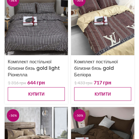
-56%
-50%
Комплект постільної
Комплект постільної
білизни бязь gold light
білизни бязь gold
Ріонелла
Беліора
644
грн
717
грн
1 316
грн
1 433
грн
КУПИТИ
КУПИТИ
-50%
-50%