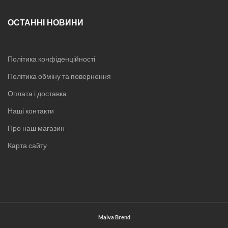
Постіль полуторна
Двоспальна постіль
ОСТАННІ НОВИНИ
Постіль євро розмір
Постіль сімейна
Постіль Бязь Gold
Постіль Атласний Сатин
Політика конфіденційності
Постіль італійський Сатин
Політика обміну та повернення
Постіль Креп-Сатин
Постіль Страйп-Сатин
Оплата і доставка
Велюрова постіль
Дитяча постіль
Наші контакти
Ковдри
Про наш магазин
Подушки
Простирадла
Карта сайту
Пледи
Рушники
Килимки
Жіноча білизна
Піжами
Нічні сорочки
Халати
Malva Brend
Новорічні товари