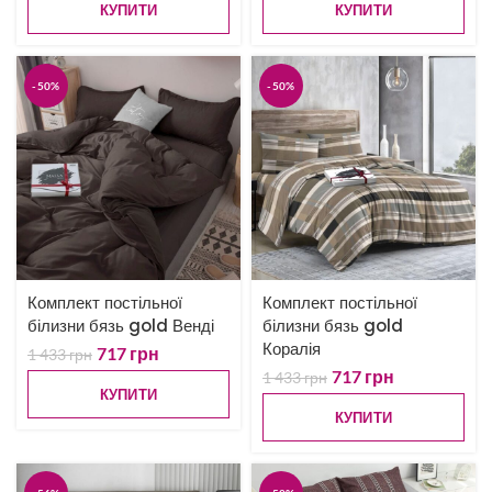
КУПИТИ
КУПИТИ
-50%
-50%
Комплект постільної
Комплект постільної
білизни бязь gold Венді
білизни бязь gold
Коралія
717
грн
1 433
грн
717
грн
1 433
грн
КУПИТИ
КУПИТИ