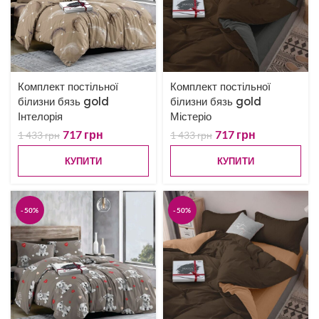
Комплект постільної
Комплект постільної
білизни бязь gold
білизни бязь gold
Інтелорія
Містеріо
717
грн
717
грн
1 433
грн
1 433
грн
КУПИТИ
КУПИТИ
-50%
-50%