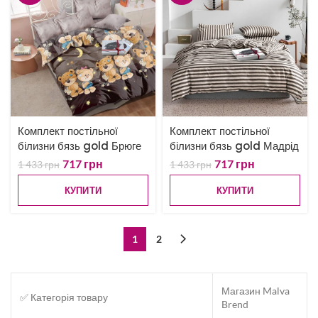
Комплект постільної
Комплект постільної
білизни бязь gold Брюге
білизни бязь gold Мадрід
717
грн
717
грн
1 433
грн
1 433
грн
КУПИТИ
КУПИТИ
1
2
Магазин Malva
✅ Категорія товару
Brend