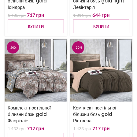
білизни бязь gold
білизни бязь gold light
Ісіндора
Левінтарія
717
грн
644
грн
1 433
грн
1 316
грн
КУПИТИ
КУПИТИ
-50%
-50%
Комплект постільної
Комплект постільної
білизни бязь gold
білизни бязь gold
Флоріаліс
Ріствена
717
грн
717
грн
1 433
грн
1 433
грн