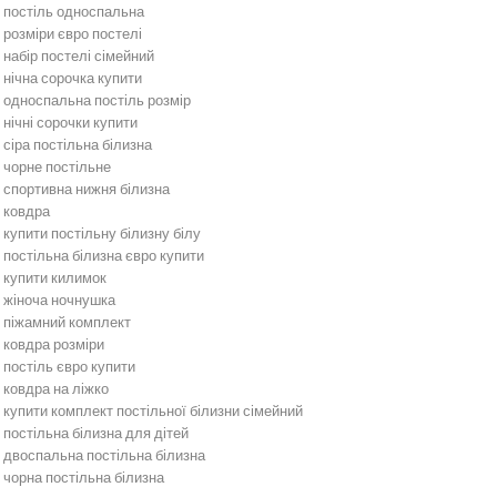
постіль односпальна
розміри євро постелі
набір постелі сімейний
нічна сорочка купити
односпальна постіль розмір
нічні сорочки купити
сіра постільна білизна
чорне постільне
спортивна нижня білизна
ковдра
купити постільну білизну білу
постільна білизна євро купити
купити килимок
жіноча ночнушка
піжамний комплект
ковдра розміри
постіль євро купити
ковдра на ліжко
купити комплект постільної білизни сімейний
постільна білизна для дітей
двоспальна постільна білизна
чорна постільна білизна