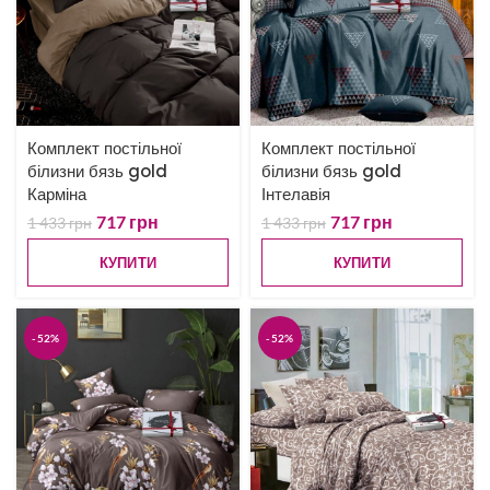
Комплект постільної
Комплект постільної
білизни бязь gold
білизни бязь gold
Карміна
Інтелавія
717
грн
717
грн
1 433
грн
1 433
грн
КУПИТИ
КУПИТИ
-52%
-52%