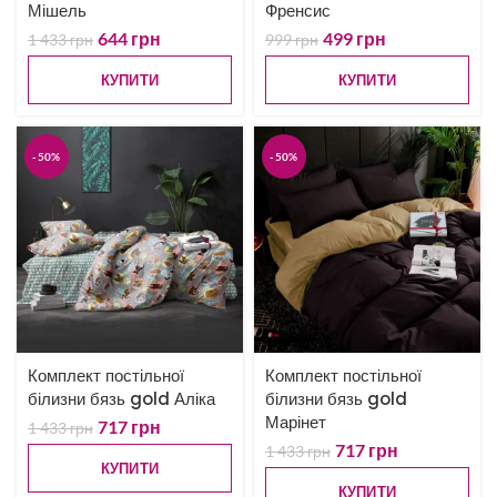
Мішель
Френсис
644
грн
499
грн
1 433
грн
999
грн
КУПИТИ
КУПИТИ
-50%
-50%
Комплект постільної
Комплект постільної
білизни бязь gold Аліка
білизни бязь gold
Марінет
717
грн
1 433
грн
717
грн
1 433
грн
КУПИТИ
КУПИТИ