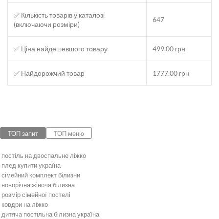
✅ Кількість товарів у каталозі
647
(включаючи розміри)
✅ Ціна найдешевшого товару
499.00 грн
✅ Найдорожчий товар
1777.00 грн
ТОП запит
ТОП меню
постіль на двоспальне ліжко
плед купити україна
сімейний комплект білизни
новорічна жіноча білизна
розмір сімейної постелі
ковдри на ліжко
дитяча постільна білизна україна