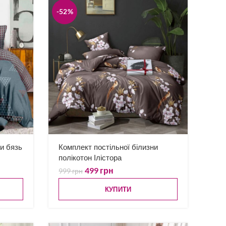
-52%
ни бязь
Комплект постільної білизни
полікотон Ілістора
499
грн
999
грн
КУПИТИ