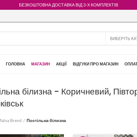
БЕЗКОШТОВНА ДОСТАВКА ВІД 3-Х КОМПЛЕКТІВ
ГОЛОВНА
МАГАЗИН
АКЦІЇ
ВІДГУКИ ПРО МАГАЗИН
ОПЛАТ
ільна білизна - Коричневий, Півто
ківськ
alva Brend
Постільна білизна