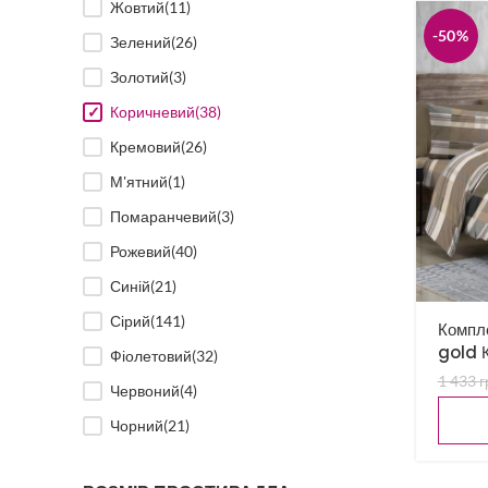
Жовтий
(11)
-50%
Зелений
(26)
Золотий
(3)
Коричневий
(38)
Кремовий
(26)
М'ятний
(1)
Помаранчевий
(3)
Рожевий
(40)
Синій
(21)
Сірий
(141)
Компле
gold К
Фіолетовий
(32)
1 433
г
Червоний
(4)
Чорний
(21)