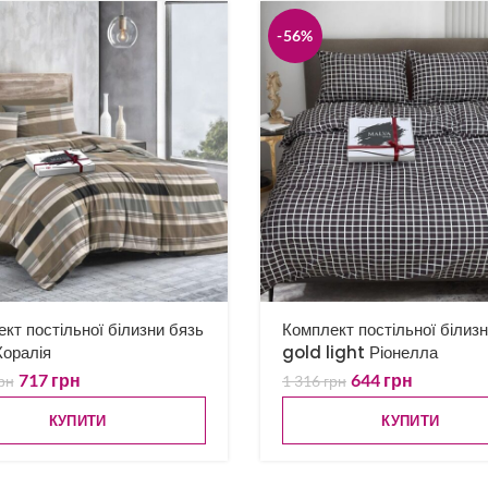
-56%
кт постільної білизни бязь
Комплект постільної білиз
оралія
gold light Ріонелла
717
грн
644
грн
рн
1 316
грн
КУПИТИ
КУПИТИ