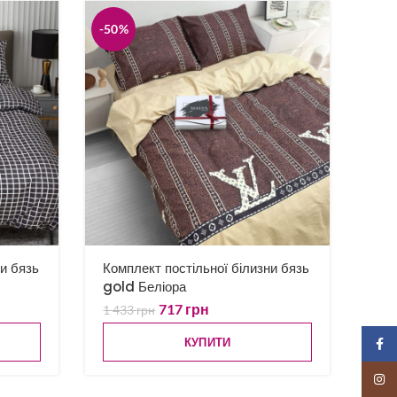
-50%
ни бязь
Комплект постільної білизни бязь
gold Беліора
717
грн
1 433
грн
КУПИТИ
Faceb
Insta