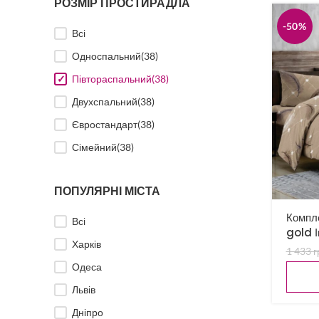
РОЗМІР ПРОСТИРАДЛА
-50%
Всі
Односпальний
(38)
Півтораспальний
(38)
Двухспальний
(38)
Євростандарт
(38)
Сімейний
(38)
ПОПУЛЯРНІ МІСТА
Компле
Всі
gold І
Харків
1 433
г
Одеса
Львів
Дніпро