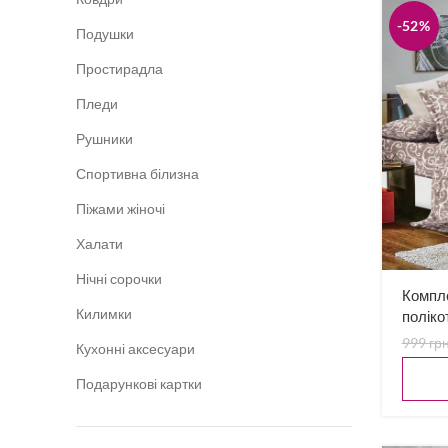
-52%
Подушки
Простирадла
Пледи
Рушники
Спортивна білизна
Піжами жіночі
Халати
Нічні сорочки
Компле
Килимки
поліко
999
гр
Кухонні аксесуари
Подарункові картки