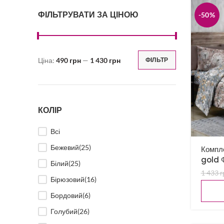
ФІЛЬТРУВАТИ ЗА ЦІНОЮ
-50%
Ціна:
490 грн
—
1 430 грн
ФІЛЬТР
Мінімальна
Найбільша
ціна
ціна
КОЛІР
Всі
Бежевий
(25)
Компле
gold Ф
Білий
(25)
1 433
г
Бірюзовий
(16)
Бордовий
(6)
Голубий
(26)