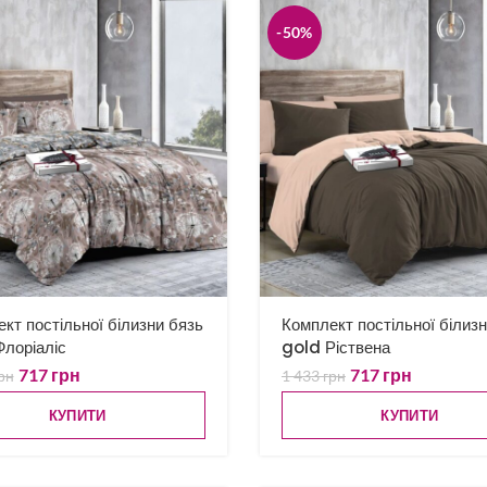
-50%
кт постільної білизни бязь
Комплект постільної білиз
лоріаліс
gold Ріствена
717
грн
717
грн
рн
1 433
грн
КУПИТИ
КУПИТИ