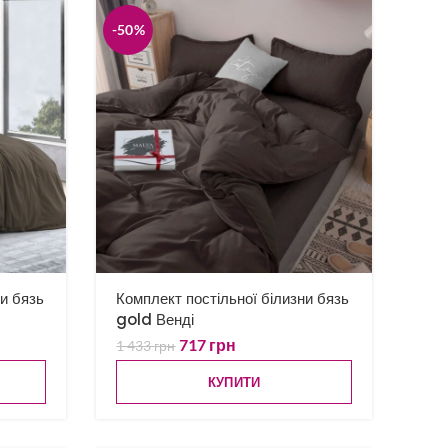
-50%
ни бязь
Комплект постільної білизни бязь
gold Венді
717
грн
1 433
грн
КУПИТИ