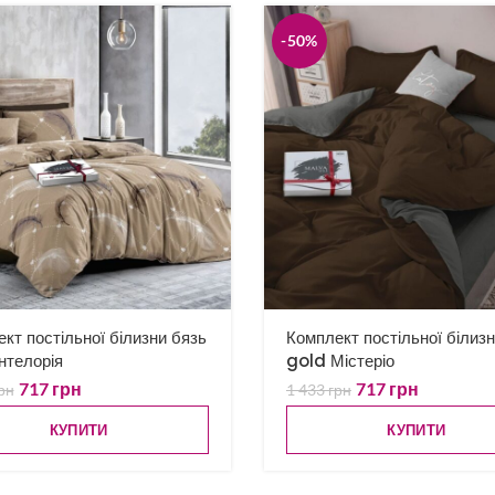
-50%
кт постільної білизни бязь
Комплект постільної білиз
нтелорія
gold Містеріо
717
грн
717
грн
рн
1 433
грн
КУПИТИ
КУПИТИ