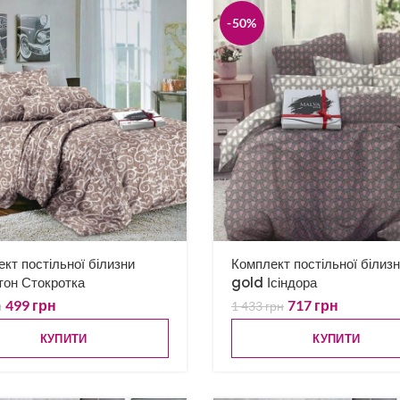
-50%
кт постільної білизни
Комплект постільної білиз
тон Стокротка
gold Ісіндора
499
грн
717
грн
н
1 433
грн
КУПИТИ
КУПИТИ