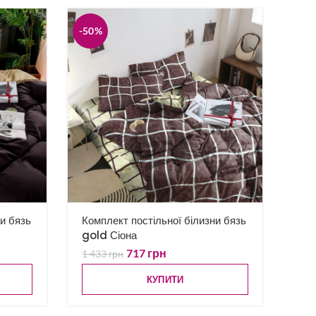
-50%
ни бязь
Комплект постільної білизни бязь
gold Сіона
717
грн
1 433
грн
КУПИТИ