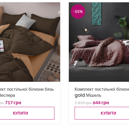
-55%
кт постільної білизни бязь
Комплект постільної білиз
Веспера
gold Мішель
717
грн
644
грн
рн
1 433
грн
КУПИТИ
КУПИТИ