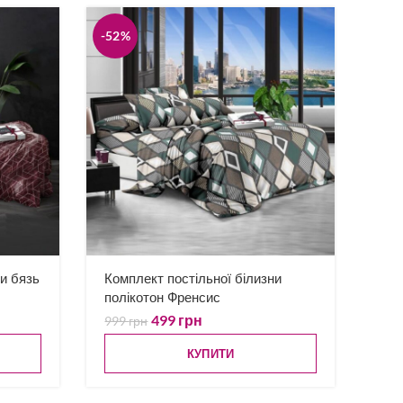
-52%
ни бязь
Комплект постільної білизни
полікотон Френсис
499
грн
999
грн
КУПИТИ