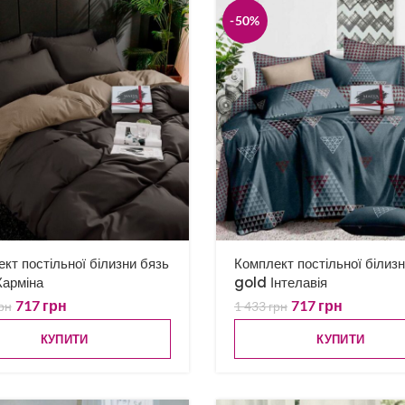
-50%
кт постільної білизни бязь
Комплект постільної білиз
Карміна
gold Інтелавія
717
грн
717
грн
рн
1 433
грн
КУПИТИ
КУПИТИ