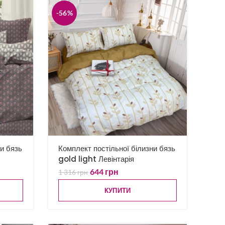
-56%
ни бязь
Комплект постільної білизни бязь
gold light Левінтарія
644
грн
1 316
грн
КУПИТИ