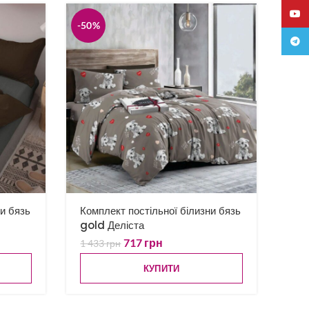
YouTu
-50%
Teleg
ни бязь
Комплект постільної білизни бязь
gold Деліста
717
грн
1 433
грн
КУПИТИ