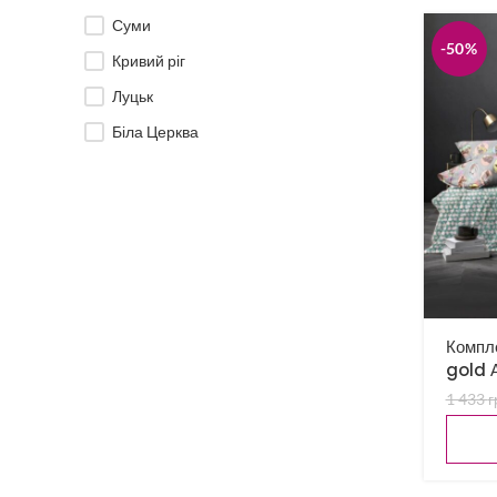
Суми
-50%
Кривий ріг
Луцьк
Біла Церква
Компле
gold А
1 433
г