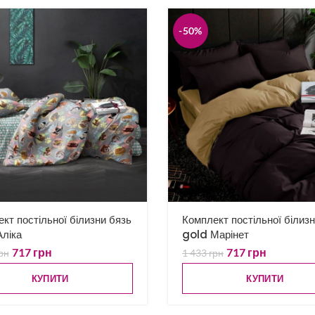
-50%
кт постільної білизни бязь
Комплект постільної білиз
ліка
gold Марінет
717
грн
717
грн
рн
1 433
грн
КУПИТИ
КУПИТИ