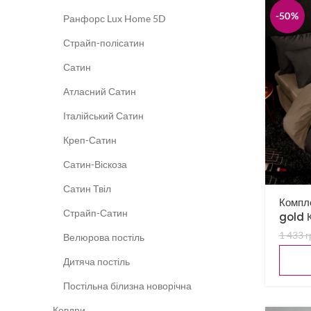
-50%
Ранфорс Lux Home 5D
Страйп-полісатин
Сатин
Атласний Сатин
Італійський Сатин
Креп-Сатин
Сатин-Віскоза
Сатин Твіл
Компле
Страйп-Сатин
gold 
1 433
г
Велюрова постіль
Дитяча постіль
Постільна білизна новорічна
Ковдри