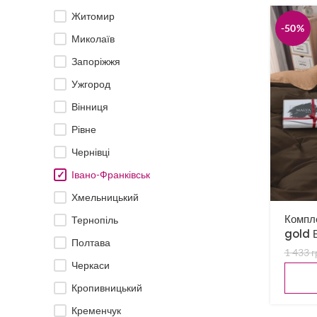
Житомир
-50%
Миколаїв
Запоріжжя
Ужгород
Вінниця
Рівне
Чернівці
Івано-Франківськ
Хмельницький
Компле
Тернопіль
gold 
Полтава
1 433
г
Черкаси
Кропивницький
Кременчук