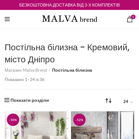
БЕЗКОШТОВНА ДОСТАВКА ВІД 3-Х КОМПЛЕКТІВ
0
Постільна білизна - Кремовий,
місто Дніпро
Магазин Malva Brend
Постільна білизна
Відсортовано
Показано 1–24 із 36
за
середньою
оцінкою
Показати розділи
-50%
-52%