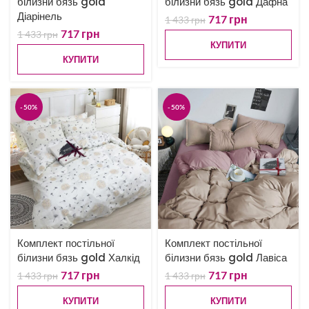
білизни бязь gold
білизни бязь gold Дафна
Діарінель
717
грн
1 433
грн
717
грн
1 433
грн
КУПИТИ
КУПИТИ
-50%
-50%
Комплект постільної
Комплект постільної
білизни бязь gold Халкід
білизни бязь gold Лавіса
717
грн
717
грн
1 433
грн
1 433
грн
КУПИТИ
КУПИТИ