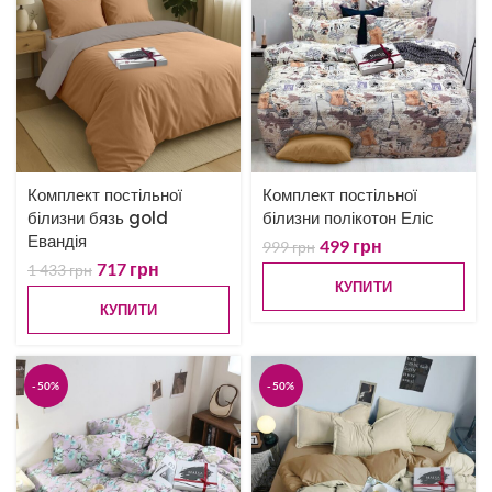
Комплект постільної
Комплект постільної
білизни бязь gold
білизни полікотон Еліс
Евандія
499
грн
999
грн
717
грн
1 433
грн
КУПИТИ
КУПИТИ
-50%
-50%