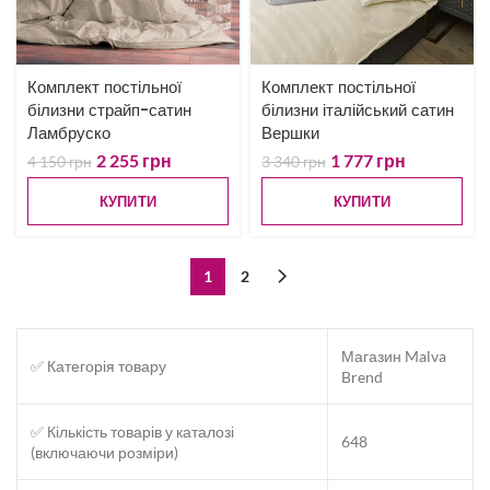
Комплект постільної
Комплект постільної
білизни страйп-сатин
білизни італійський сатин
Ламбруско
Вершки
2 255
грн
1 777
грн
4 150
грн
3 340
грн
КУПИТИ
КУПИТИ
1
2
Магазин Malva
✅ Категорія товару
Brend
✅ Кількість товарів у каталозі
648
(включаючи розміри)