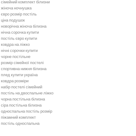
сімейний комплект білизни
жіноча ночнушка
євро розмір постіль
ціна подушок
новорічна жіноча білизна
нічна сорочка купити
постіль євро купити
ковдра на ліжко
нічні сорочки купити
чорне постільне
розмір сімейної постелі
спортивна нижня білизна
плед купити україна
ковдра розміри
набір постелі сімейний
постіль на двоспальне ліжко
чорна постільна білизна
сіра постільна білизна
односпальна постіль розмір
піжамний комплект
постіль односпальна
Постільна білизна
Бежева постільна білизна