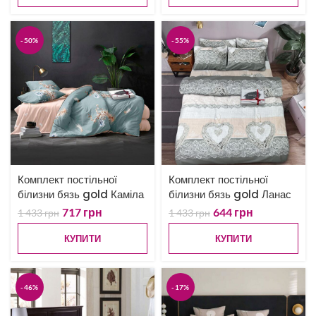
-50%
-55%
Комплект постільної
Комплект постільної
білизни бязь gold Каміла
білизни бязь gold Ланас
717
грн
644
грн
1 433
грн
1 433
грн
КУПИТИ
КУПИТИ
-46%
-17%