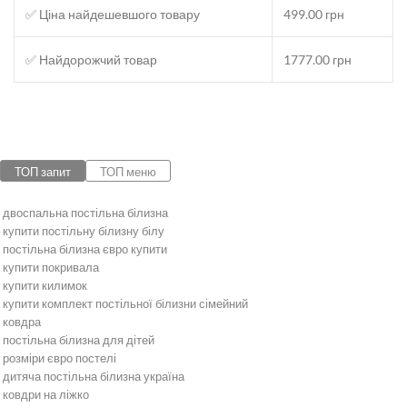
✅ Ціна найдешевшого товару
499.00 грн
✅ Найдорожчий товар
1777.00 грн
ТОП запит
ТОП меню
двоспальна постільна білизна
купити постільну білизну білу
постільна білизна євро купити
купити покривала
купити килимок
купити комплект постільної білизни сімейний
ковдра
постільна білизна для дітей
розміри євро постелі
дитяча постільна білизна україна
ковдри на ліжко