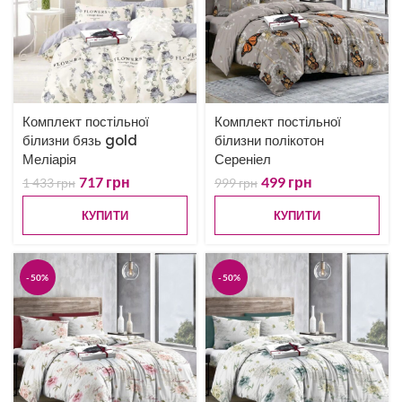
Комплект постільної
Комплект постільної
білизни бязь gold
білизни полікотон
Меліарія
Сереніел
717
грн
499
грн
1 433
грн
999
грн
КУПИТИ
КУПИТИ
-50%
-50%