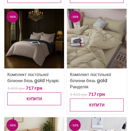
-50%
-50%
Комплект постільної
Комплект постільної
білизни бязь gold Нуаріс
білизни бязь gold
Ранделія
717
грн
1 433
грн
717
грн
1 433
грн
КУПИТИ
КУПИТИ
-50%
-52%