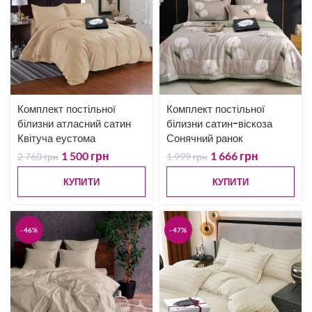
Комплект постільної
Комплект постільної
білизни атласний сатин
білизни сатин-віскоза
Квітуча еустома
Сонячний ранок
1 500
грн
1 666
грн
2 760
грн
1 999
грн
КУПИТИ
КУПИТИ
-46%
-47%