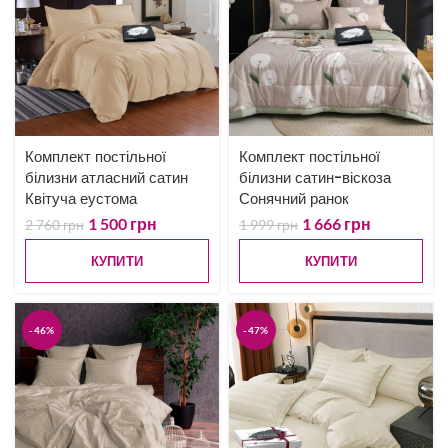
Комплект постільної
Комплект постільної
білизни атласний сатин
білизни сатин-віскоза
Квітуча еустома
Сонячний ранок
1 500
грн
1 666
грн
2 760
грн
1 999
грн
КУПИТИ
КУПИТИ
-46%
-47%