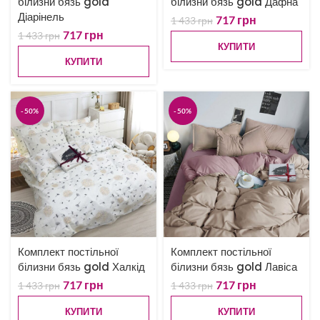
білизни бязь gold
білизни бязь gold Дафна
Діарінель
717
грн
1 433
грн
717
грн
1 433
грн
КУПИТИ
КУПИТИ
-50%
-50%
Комплект постільної
Комплект постільної
білизни бязь gold Халкід
білизни бязь gold Лавіса
717
грн
717
грн
1 433
грн
1 433
грн
КУПИТИ
КУПИТИ