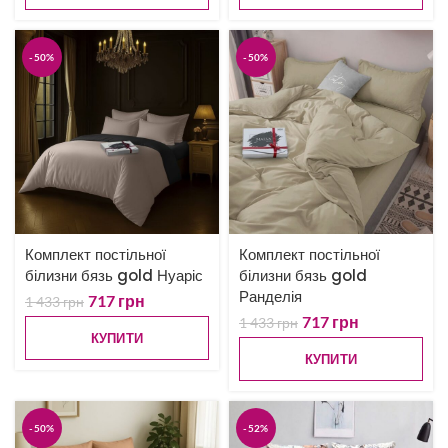
-50%
-50%
Комплект постільної
Комплект постільної
білизни бязь gold Нуаріс
білизни бязь gold
Ранделія
717
грн
1 433
грн
717
грн
1 433
грн
КУПИТИ
КУПИТИ
-50%
-52%