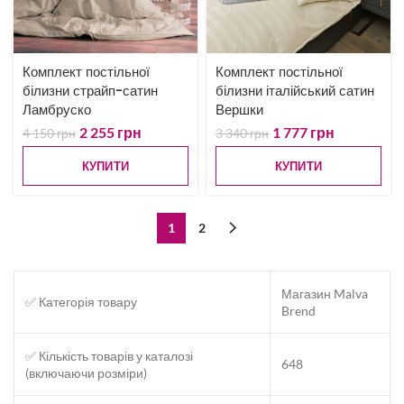
Комплект постільної
Комплект постільної
білизни страйп-сатин
білизни італійський сатин
Ламбруско
Вершки
2 255
грн
1 777
грн
4 150
грн
3 340
грн
КУПИТИ
КУПИТИ
1
2
Магазин Malva
✅ Категорія товару
Brend
✅ Кількість товарів у каталозі
648
(включаючи розміри)