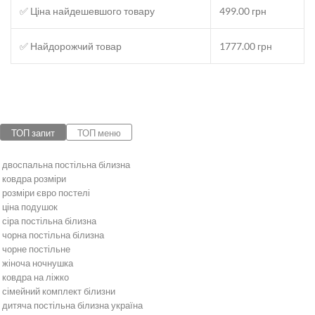
✅ Ціна найдешевшого товару
499.00 грн
✅ Найдорожчий товар
1777.00 грн
ТОП запит
ТОП меню
двоспальна постільна білизна
ковдра розміри
розміри євро постелі
ціна подушок
сіра постільна білизна
чорна постільна білизна
чорне постільне
жіноча ночнушка
ковдра на ліжко
сімейний комплект білизни
дитяча постільна білизна україна