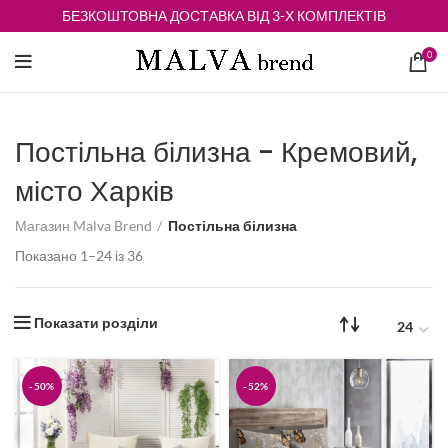
БЕЗКОШТОВНА ДОСТАВКА ВІД 3-Х КОМПЛЕКТІВ
0
Постільна білизна - Кремовий,
місто Харків
Магазин Malva Brend
Постільна білизна
Відсортовано
Показано 1–24 із 36
за
середньою
оцінкою
Показати розділи
-50%
-52%