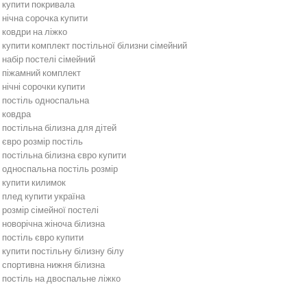
купити покривала
нічна сорочка купити
ковдри на ліжко
купити комплект постільної білизни сімейний
набір постелі сімейний
піжамний комплект
нічні сорочки купити
постіль односпальна
ковдра
постільна білизна для дітей
євро розмір постіль
постільна білизна євро купити
односпальна постіль розмір
купити килимок
плед купити україна
розмір сімейної постелі
новорічна жіноча білизна
постіль євро купити
купити постільну білизну білу
спортивна нижня білизна
постіль на двоспальне ліжко
Постільна білизна
Бежева постільна білизна