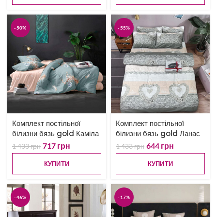
-50%
-55%
Комплект постільної
Комплект постільної
білизни бязь gold Каміла
білизни бязь gold Ланас
717
грн
644
грн
1 433
грн
1 433
грн
КУПИТИ
КУПИТИ
-46%
-17%