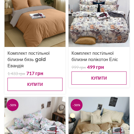
Комплект постільної
Комплект постільної
білизни бязь gold
білизни полікотон Еліс
Евандія
499
грн
999
грн
717
грн
1 433
грн
КУПИТИ
КУПИТИ
-50%
-50%