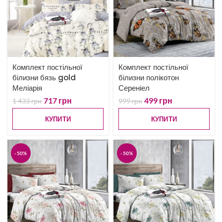
Комплект постільної
Комплект постільної
білизни бязь gold
білизни полікотон
Меліарія
Сереніел
717
грн
499
грн
1 433
грн
999
грн
КУПИТИ
КУПИТИ
-50%
-50%