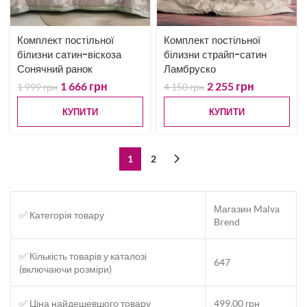
Комплект постільної
Комплект постільної
білизни сатин-віскоза
білизни страйп-сатин
Сонячний ранок
Ламбруско
1 666
грн
2 255
грн
1 999
грн
4 150
грн
КУПИТИ
КУПИТИ
1
2
Магазин Malva
✅ Категорія товару
Brend
✅ Кількість товарів у каталозі
647
(включаючи розміри)
✅ Ціна найдешевшого товару
499.00 грн