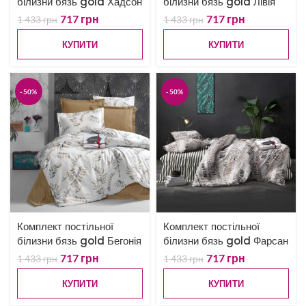
білизни бязь gold Хадсон
білизни бязь gold Лівія
717
грн
717
грн
1 433
грн
1 433
грн
КУПИТИ
КУПИТИ
-50%
-50%
Комплект постільної
Комплект постільної
білизни бязь gold Бегонія
білизни бязь gold Фарсан
717
грн
717
грн
1 433
грн
1 433
грн
КУПИТИ
КУПИТИ