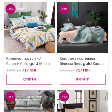
-50%
-50%
Комплект постільної
Комплект постільної
білизни бязь gold Мерсін
білизни бязь gold Каміла
717
грн
717
грн
1 433
грн
1 433
грн
КУПИТИ
КУПИТИ
-55%
-46%