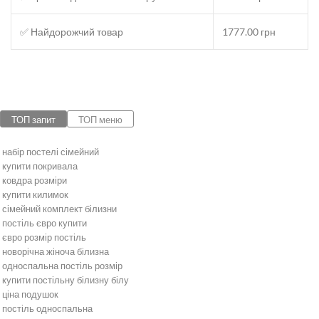
✅ Найдорожчий товар
1777.00 грн
ТОП запит
ТОП меню
набір постелі сімейний
купити покривала
ковдра розміри
купити килимок
сімейний комплект білизни
постіль євро купити
євро розмір постіль
новорічна жіноча білизна
односпальна постіль розмір
купити постільну білизну білу
ціна подушок
постіль односпальна