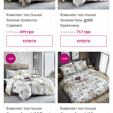
Комплект постільної
Комплект постільної
білизни полікотон
білизни бязь gold
Сереніел
Крапелина
499
грн
717
грн
999
грн
1 433
грн
КУПИТИ
КУПИТИ
-50%
-50%
Комплект постільної
Комплект постільної