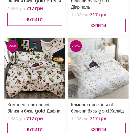
білизни бязь gold Вітелія
білизни бязь gold
Діарінель
717
грн
1 433
грн
717
грн
1 433
грн
КУПИТИ
КУПИТИ
-50%
-50%
Комплект постільної
Комплект постільної
білизни бязь gold Дафна
білизни бязь gold Халкід
717
грн
717
грн
1 433
грн
1 433
грн
КУПИТИ
КУПИТИ