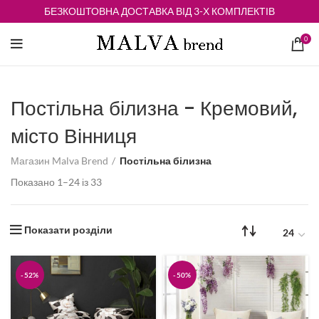
БЕЗКОШТОВНА ДОСТАВКА ВІД 3-Х КОМПЛЕКТІВ
0
Постільна білизна - Кремовий,
місто Вінниця
Магазин Malva Brend
Постільна білизна
Відсортовано
Показано 1–24 із 33
за
середньою
оцінкою
Показати розділи
-52%
-50%