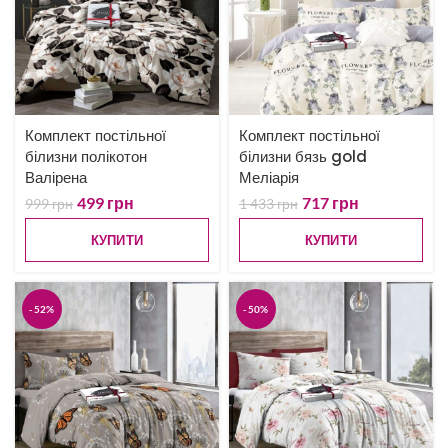
Комплект постільної
Комплект постільної
білизни полікотон
білизни бязь gold
Валірена
Меліарія
499
грн
717
грн
999
грн
1 433
грн
КУПИТИ
КУПИТИ
-52%
-50%