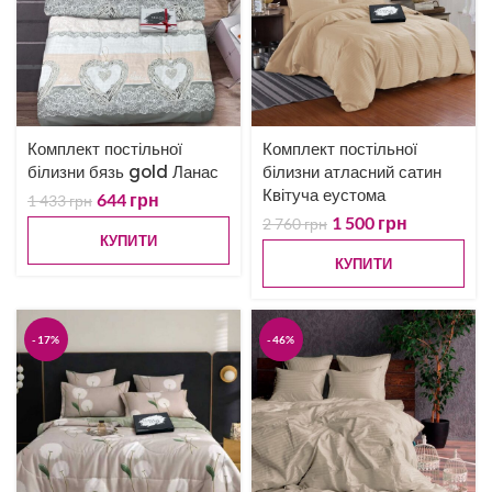
Комплект постільної
Комплект постільної
білизни бязь gold Ланас
білизни атласний сатин
Квітуча еустома
644
грн
1 433
грн
1 500
грн
2 760
грн
КУПИТИ
КУПИТИ
-17%
-46%