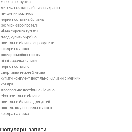
жіноча ночнушка
дитяча постільна білизна україна
піжамний комплект
чорна постільна білизна
розміри євро постелі
нічна сорочка купити
плед купити україна
постільна білизна євро купити
ковдри на ліжко
розмір сімейної постелі
нічні сорочки купити
чорне постільне
спортивна нижня білизна
купити комплект постільної білизни сімейний
ковдра
двоспальна постільна білизна
сіра постільна білизна
постільна білизна для дітей
постіль на двоспальне ліжко
ковдра на ліжко
Постільна білизна
Бежева постільна білизна
Популярні запити
Біла постільна білизна