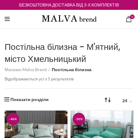
БЕЗКОШТОВНА ДОСТАВКА ВІД 3-Х КОМПЛЕКТІВ
0
Постільна білизна - М'ятний,
місто Хмельницький
Магазин Malva Brend
Постільна білизна
Відсортовано
Відображаються усі з 5 результатів
за
середньою
оцінкою
Показати розділи
-46%
-50%