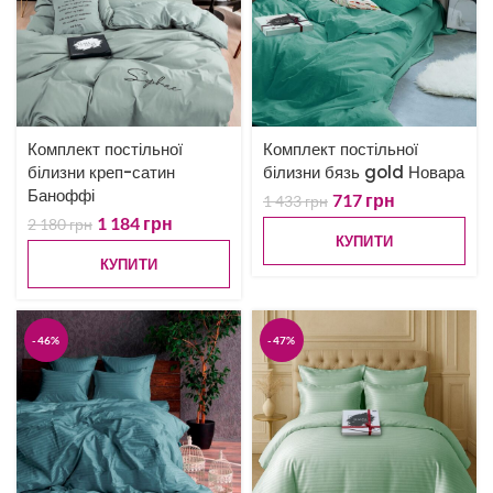
Комплект постільної
Комплект постільної
білизни креп-сатин
білизни бязь gold Новара
Баноффі
717
грн
1 433
грн
1 184
грн
2 180
грн
КУПИТИ
КУПИТИ
-46%
-47%