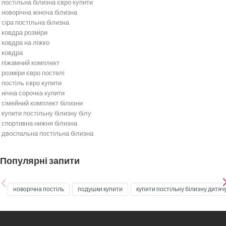
постільна білизна євро купити
новорічна жіноча білизна
сіра постільна білизна
ковдра розміри
ковдра на ліжко
ковдра
піжамний комплект
розміри євро постелі
постіль євро купити
нічна сорочка купити
сімейний комплект білизни
купити постільну білизну білу
спортивна нижня білизна
двоспальна постільна білизна
Постільна білизна
Бежева постільна білизна
Популярні запити
Біла постільна білизна
Бірюзова постільна білизна
Бордова постільна білизна
новорічна постіль
подушки купити
купити постільну білизну дитяч
Блакитна постільна білизна
Постільна білизна жовта
Постільна білизна зелена
Золота постільна білизна