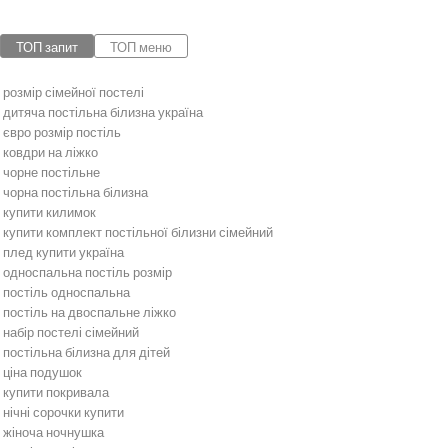
ТОП запит
ТОП меню
розмір сімейної постелі
дитяча постільна білизна україна
євро розмір постіль
ковдри на ліжко
чорне постільне
чорна постільна білизна
купити килимок
купити комплект постільної білизни сімейний
плед купити україна
односпальна постіль розмір
постіль односпальна
постіль на двоспальне ліжко
набір постелі сімейний
постільна білизна для дітей
ціна подушок
купити покривала
нічні сорочки купити
жіноча ночнушка