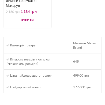
білизни креп-сатин
Макарун
1 184
грн
2 180
грн
КУПИТИ
Магазин Malva
✅ Категорія товару
Brend
✅ Кількість товарів у каталозі
648
(включаючи розміри)
✅ Ціна найдешевшого товару
499.00 грн
✅ Найдорожчий товар
1777.00 грн