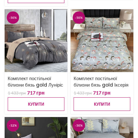
-50%
-50%
Комплект постільної
Комплект постільної
білизни бязь gold Луніріс
білизни бязь gold Іксерія
717
грн
717
грн
1 433
грн
1 433
грн
КУПИТИ
КУПИТИ
-52%
-50%