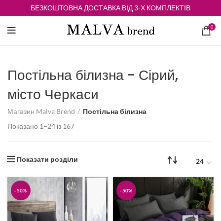
БЕЗКОШТОВНА ДОСТАВКА ВІД 3-Х КОМПЛЕКТІВ
0
Постільна білизна - Сірий,
місто Черкаси
Магазин Malva Brend
Постільна білизна
Відсортовано
Показано 1–24 із 167
за
середньою
оцінкою
Показати розділи
-50%
-50%