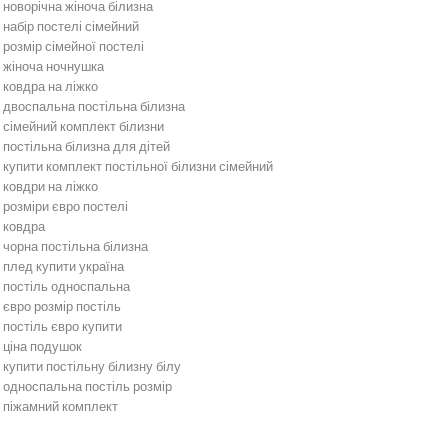
новорічна жіноча білизна
набір постелі сімейний
розмір сімейної постелі
жіноча ночнушка
ковдра на ліжко
двоспальна постільна білизна
сімейний комплект білизни
постільна білизна для дітей
купити комплект постільної білизни сімейний
ковдри на ліжко
розміри євро постелі
ковдра
чорна постільна білизна
плед купити україна
постіль односпальна
євро розмір постіль
постіль євро купити
ціна подушок
купити постільну білизну білу
односпальна постіль розмір
піжамний комплект
Постільна білизна
Бежева постільна білизна