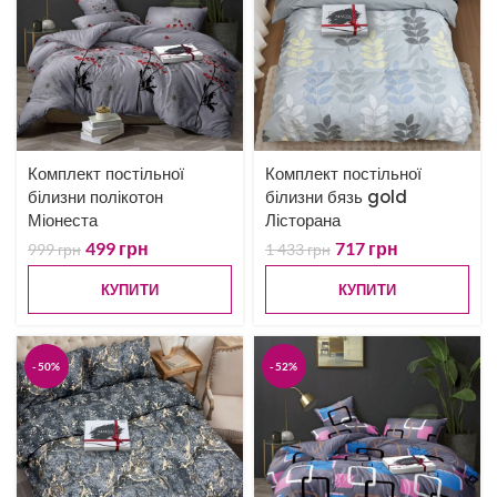
Комплект постільної
Комплект постільної
білизни полікотон
білизни бязь gold
Міонеста
Лісторана
499
грн
717
грн
999
грн
1 433
грн
КУПИТИ
КУПИТИ
-50%
-52%