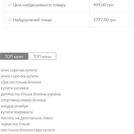
✅ Ціна найдешевшого товару
499.00 грн
✅ Найдорожчий товар
1777.00 грн
ТОП запит
ТОП меню
нічні сорочки купити
нічна сорочка купити
сіра постільна білизна
купити килимок
дитяча постільна білизна україна
спортивна нижня білизна
ковдра розміри
купити покривала
постіль на двоспальне ліжко
чорне постільне
постільна білизна євро купити