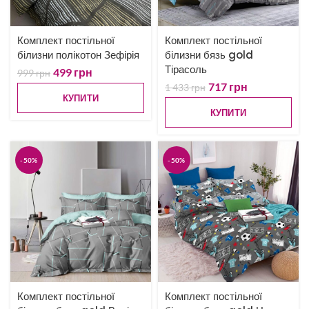
Комплект постільної
Комплект постільної
білизни полікотон Зефірія
білизни бязь gold
Тірасоль
499
грн
999
грн
717
грн
1 433
грн
КУПИТИ
КУПИТИ
-50%
-50%
Комплект постільної
Комплект постільної