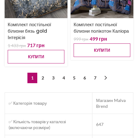
Комплект постільної
Комплект постільної
білизни бязь gold
білизни полікотон Каліора
Інтерісія
499
грн
999
грн
717
грн
1 433
грн
КУПИТИ
КУПИТИ
1
2
3
4
5
6
7
Магазин Malva
✅ Категорія товару
Brend
✅ Кількість товарів у каталозі
647
(включаючи розміри)