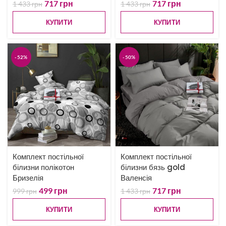
717
грн
717
грн
1 433
грн
1 433
грн
КУПИТИ
КУПИТИ
-52%
-50%
Комплект постільної
Комплект постільної
білизни полікотон
білизни бязь gold
Бризелія
Валенсія
499
грн
717
грн
999
грн
1 433
грн
КУПИТИ
КУПИТИ