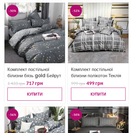
-50%
-52%
Комплект постільної
Комплект постільної
білизни бязь gold Бейрут
білизни полікотон Теклія
717
грн
499
грн
1 433
грн
999
грн
КУПИТИ
КУПИТИ
-56%
-50%