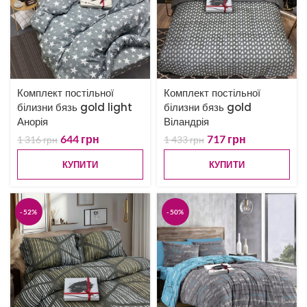
Комплект постільної
Комплект постільної
білизни бязь gold light
білизни бязь gold
Анорія
Віландрія
644
грн
717
грн
1 316
грн
1 433
грн
КУПИТИ
КУПИТИ
-52%
-50%