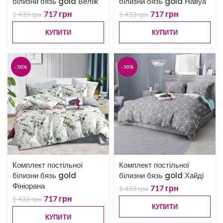
білизни бязь gold Веліж
білизни бязь gold Навуа
717
грн
717
грн
1 433
грн
1 433
грн
КУПИТИ
КУПИТИ
-50%
-50%
Комплект постільної
Комплект постільної
білизни бязь gold
білизни бязь gold Хайді
Фініорана
717
грн
1 433
грн
717
грн
1 433
грн
КУПИТИ
КУПИТИ