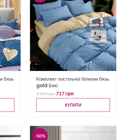
ни бязь
Комплект постільної білизни бязь
gold Бекі
717
грн
1 433
грн
КУПИТИ
-50%