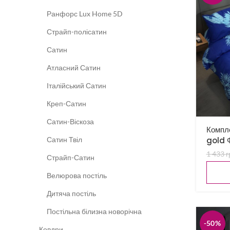
Ранфорс Lux Home 5D
Страйп-полісатин
Сатин
Атласний Сатин
Італійський Сатин
Креп-Сатин
Сатин-Віскоза
Компле
Сатин Твіл
gold 
1 433
г
Страйп-Сатин
Велюрова постіль
Дитяча постіль
Постільна білизна новорічна
-50%
Ковдри