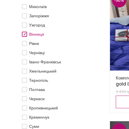
-50%
Миколаїв
Запоріжжя
Ужгород
Вінниця
Рівне
Чернівці
Івано-Франківськ
Хмельницький
Компле
Тернопіль
gold 
Полтава
1 433
г
Черкаси
Кропивницький
Кременчук
Суми