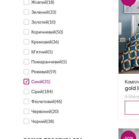
Жовтий
(18)
Зелений
(33)
Золотий
(10)
Коричневий
(50)
Кремовий
(36)
М'ятний
(5)
Помаранчевий
(5)
Рожевий
(59)
Компле
Синій
(31)
gold l
Сірий
(184)
1 316
г
Фіолетовий
(46)
Червоний
(20)
Чорний
(38)
-50%