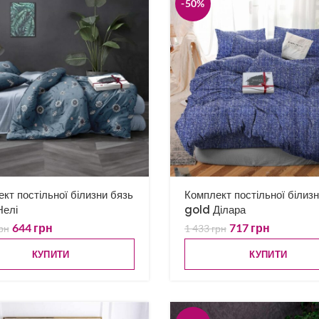
-50%
кт постільної білизни бязь
Комплект постільної білиз
Нелі
gold Ділара
644
грн
717
грн
рн
1 433
грн
КУПИТИ
КУПИТИ