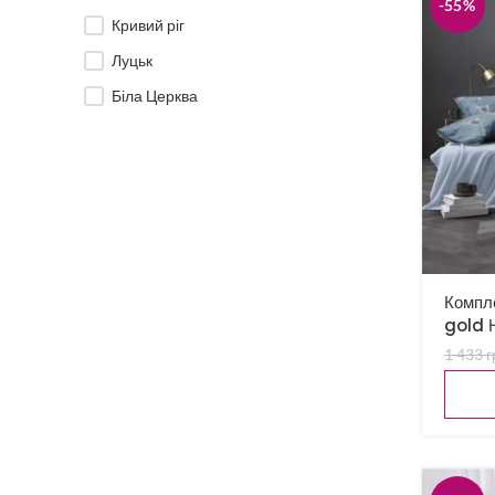
-55%
Кривий ріг
Луцьк
Біла Церква
Компле
gold 
1 433
г