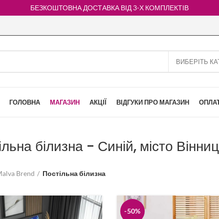
БЕЗКОШТОВНА ДОСТАВКА ВІД 3-Х КОМПЛЕКТІВ
ГОЛОВНА
МАГАЗИН
АКЦІЇ
ВІДГУКИ ПРО МАГАЗИН
ОПЛАТ
льна білизна - Синій, місто Вінни
alva Brend
Постільна білизна
-50%