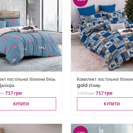
кт постільної білизни бязь
Комплект постільної білиз
Даліора
gold Измір
717
грн
717
грн
рн
1 433
грн
КУПИТИ
КУПИТИ