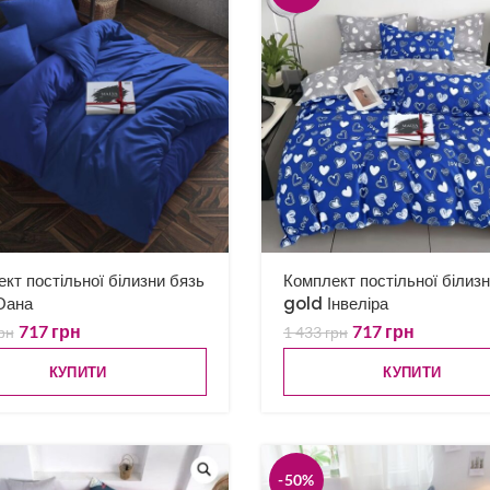
кт постільної білизни бязь
Комплект постільної білиз
Оана
gold Інвеліра
717
грн
717
грн
рн
1 433
грн
КУПИТИ
КУПИТИ
-50%