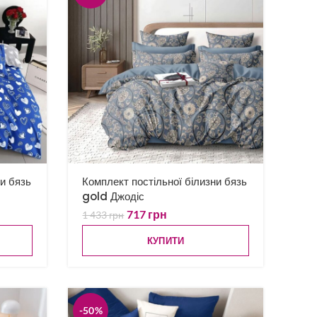
ни бязь
Комплект постільної білизни бязь
gold Джодіс
717
грн
1 433
грн
КУПИТИ
-50%