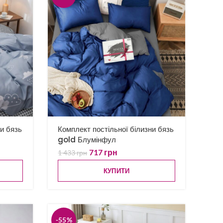
ни бязь
Комплект постільної білизни бязь
gold Блумінфул
717
грн
1 433
грн
КУПИТИ
-55%