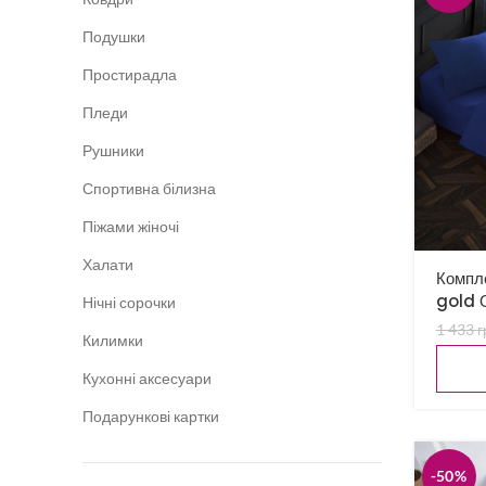
Подушки
Простирадла
Пледи
Рушники
Спортивна білизна
Піжами жіночі
Халати
Компле
gold 
Нічні сорочки
1 433
г
Килимки
Кухонні аксесуари
Подарункові картки
-50%