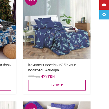
YouTu
Teleg
ни бязь
Комплект постільної білизни
полікотон Альміра
499
грн
999
грн
КУПИТИ