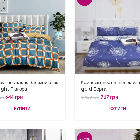
кт постільної білизни бязь
Комплект постільної білиз
ight Тіанора
gold Берта
644
грн
717
грн
рн
1 433
грн
КУПИТИ
КУПИТИ
-50%