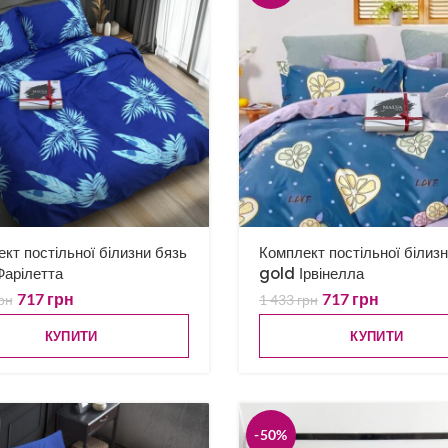
кт постільної білизни бязь
Комплект постільної білиз
Фарілетта
gold Ірвінелла
717
грн
717
грн
рн
1 433
грн
КУПИТИ
КУПИТИ
-50%