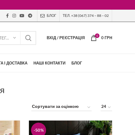
БЛОГ
ТЕЛ. +38 (067) 374 – 88 – 02
0
ВХІД / РЕЄСТРАЦІЯ
0
ГРН
ВИБЕРІТЬ КАТЕГОРІЮ
А І ДОСТАВКА
НАШІ КОНТАКТИ
БЛОГ
ця
-50%