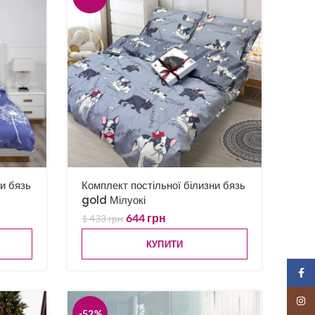
ни бязь
Комплект постільної білизни бязь
gold Мілуокі
644
грн
1 433
грн
КУПИТИ
Faceb
Insta
-52%