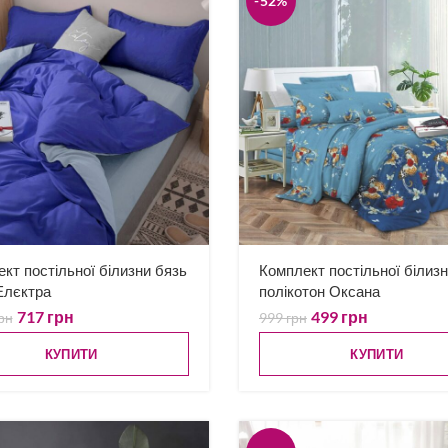
-52%
кт постільної білизни бязь
Комплект постільної білиз
Елєктра
полікотон Оксана
717
грн
499
грн
рн
999
грн
КУПИТИ
КУПИТИ