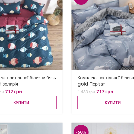
кт постільної білизни бязь
Комплект постільної білиз
іволарія
gold Перізат
717
грн
717
грн
рн
1 433
грн
КУПИТИ
КУПИТИ
-50%