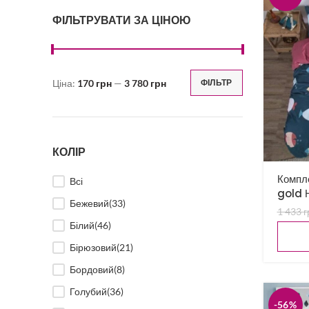
ФІЛЬТРУВАТИ ЗА ЦІНОЮ
Ціна:
170 грн
—
3 780 грн
ФІЛЬТР
Мінімальна
Найбільша
ціна
ціна
КОЛІР
Компле
Всі
gold Н
Бежевий
(33)
1 433
г
Білий
(46)
Бірюзовий
(21)
Бордовий
(8)
Голубий
(36)
-56%