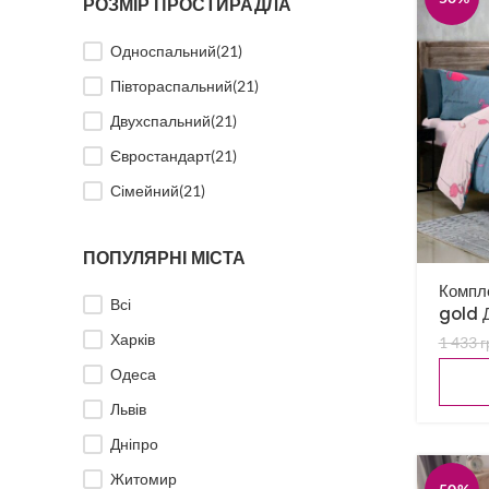
РОЗМІР ПРОСТИРАДЛА
Односпальний
(21)
Півтораспальний
(21)
Двухспальний
(21)
Євростандарт
(21)
Сімейний
(21)
ПОПУЛЯРНІ МІСТА
Компле
Всі
gold 
Харків
1 433
г
Одеса
Львів
Дніпро
Житомир