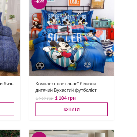
-40%
ни бязь
Комплект постільної білизни
дитячий Вухастий футболіст
1 184
грн
1 969
грн
КУПИТИ