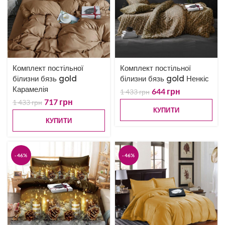
Комплект постільної
Комплект постільної
білизни бязь gold
білизни бязь gold Ненкіс
Карамелія
644
грн
1 433
грн
717
грн
1 433
грн
КУПИТИ
КУПИТИ
-46%
-46%