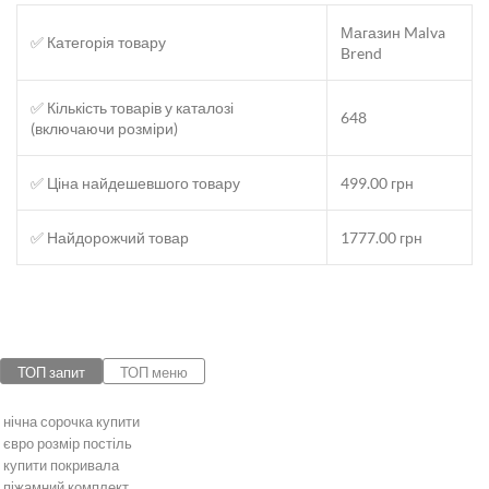
Магазин Malva
✅ Категорія товару
Brend
✅ Кількість товарів у каталозі
648
(включаючи розміри)
✅ Ціна найдешевшого товару
499.00 грн
✅ Найдорожчий товар
1777.00 грн
ТОП запит
ТОП меню
нічна сорочка купити
євро розмір постіль
купити покривала
піжамний комплект