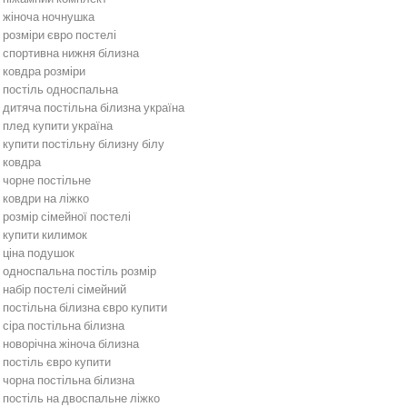
жіноча ночнушка
розміри євро постелі
спортивна нижня білизна
ковдра розміри
постіль односпальна
дитяча постільна білизна україна
плед купити україна
купити постільну білизну білу
ковдра
чорне постільне
ковдри на ліжко
розмір сімейної постелі
купити килимок
ціна подушок
односпальна постіль розмір
набір постелі сімейний
постільна білизна євро купити
сіра постільна білизна
новорічна жіноча білизна
постіль євро купити
чорна постільна білизна
постіль на двоспальне ліжко