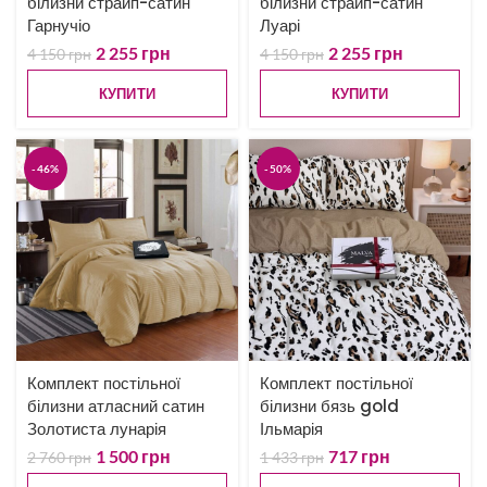
білизни страйп-сатин
білизни страйп-сатин
Гарнучіо
Луарі
2 255
грн
2 255
грн
4 150
грн
4 150
грн
КУПИТИ
КУПИТИ
-46%
-50%
Комплект постільної
Комплект постільної
білизни атласний сатин
білизни бязь gold
Золотиста лунарія
Ільмарія
1 500
грн
717
грн
2 760
грн
1 433
грн