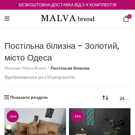
БЕЗКОШТОВНА ДОСТАВКА ВІД 3-Х КОМПЛЕКТІВ
0
Постільна білизна - Золотий,
місто Одеса
Магазин Malva Brend
Постільна білизна
Відсортовано
Відображаються усі з 10 результатів
за
середньою
оцінкою
Показати розділи
-50%
-55%