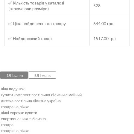
✅ Кількість товарів у каталозі
528
(включаючи розміри)
✅ Ціна найдешевшого товару
644.00 грн
✅ Найдорожчий товар
1517.00 грн
ТОП запит
ТОП меню
ціна подушок
купити комплект постільної білизни сімейний
дитяча постільна білизна україна
ковдра на ліжко
нічні сорочки купити
спортивна нижня білизна
ковдра
ковдри на ліжко