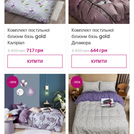
Комплект постільної
Комплект постільної
білизни бязь gold
білизни бязь gold
Каліріал
Діламора
717
грн
644
грн
1 433
грн
1 433
грн
КУПИТИ
КУПИТИ
-50%
-50%