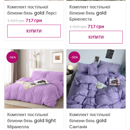
Комплект постільної
Комплект постільної
білизни бязь gold Лерсі
білизни бязь gold
Брінелеста
717
грн
1 433
грн
717
грн
1 433
грн
КУПИТИ
КУПИТИ
-56%
-50%
Комплект постільної
Комплект постільної
білизни бязь gold light
білизни бязь gold
Міранелла
Сантанія