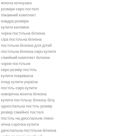
жіноча ночнушка
розміри євро постелі
піжамний комплект
ковдра розміри
купити килимок
чорна постільна білизна
сіра постільна білизна
постільна білизна для дітей
постільна білизна євро купити
сімейний комплект білизни
чорне постільне
євро розмір постіль
купити покривала
плед купити україна
постіль євро купити
новорічна жіноча білизна
купити постільну білизну білу
односпальна постіль розмір
розмір сімейної постелі
постіль на двоспальне ліжко
нічна сорочка купити
двоспальна постільна білизна