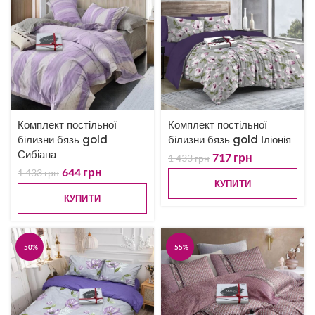
Комплект постільної
Комплект постільної
білизни бязь gold
білизни бязь gold Іліонія
Сибіана
717
грн
1 433
грн
644
грн
1 433
грн
КУПИТИ
КУПИТИ
-50%
-55%