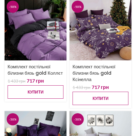
-50%
-50%
Комплект постільної
Комплект постільної
білизни бязь gold Коллєт
білизни бязь gold
Ксінелла
717
грн
1 433
грн
717
грн
1 433
грн
КУПИТИ
КУПИТИ
-50%
-50%