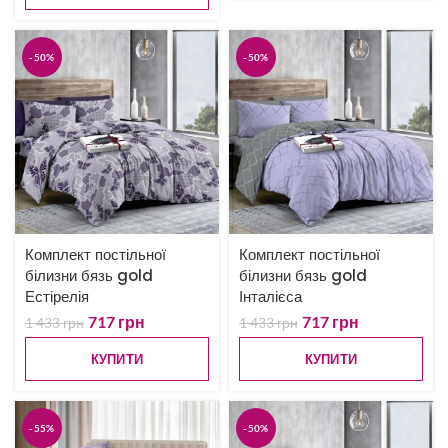
-50%
-50%
Комплект постільної
Комплект постільної
білизни бязь gold
білизни бязь gold
Естірелія
Інталієса
717
грн
717
грн
1 433
грн
1 433
грн
КУПИТИ
КУПИТИ
-55%
-50%