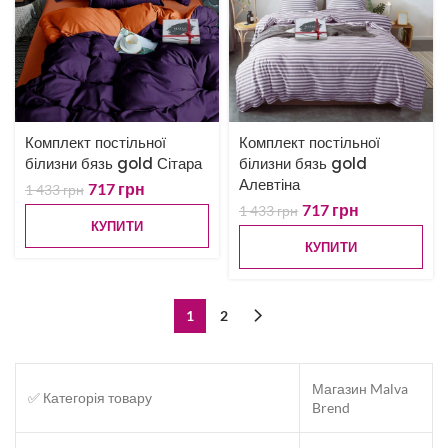
Комплект постільної
Комплект постільної
білизни бязь gold Сітара
білизни бязь gold
Алевтіна
717
грн
1 433
грн
717
грн
1 433
грн
КУПИТИ
КУПИТИ
1
2
Магазин Malva
✅ Категорія товару
Brend