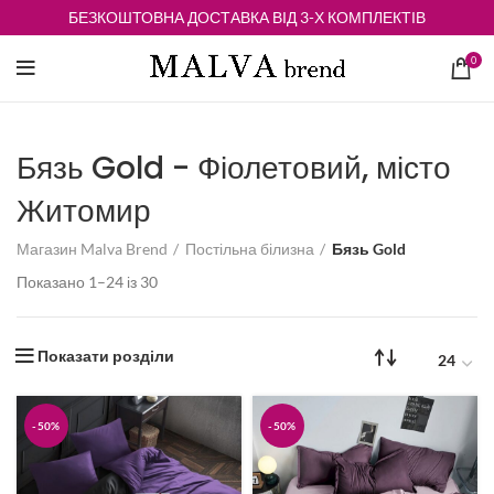
БЕЗКОШТОВНА ДОСТАВКА ВІД 3-Х КОМПЛЕКТІВ
0
Бязь Gold - Фіолетовий, місто
Житомир
Магазин Malva Brend
Постільна білизна
Бязь Gold
Відсортовано
Показано 1–24 із 30
за
середньою
оцінкою
Показати розділи
-50%
-50%