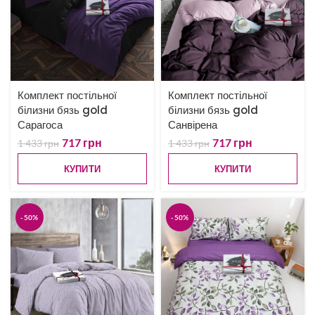
Комплект постільної
Комплект постільної
білизни бязь gold
білизни бязь gold
Сарагоса
Санвірена
717
грн
717
грн
1 433
грн
1 433
грн
КУПИТИ
КУПИТИ
-50%
-50%