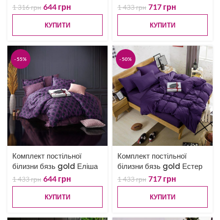
644
грн
717
грн
1 316
грн
1 433
грн
КУПИТИ
КУПИТИ
-55%
-50%
Комплект постільної
Комплект постільної
білизни бязь gold Еліша
білизни бязь gold Естер
644
грн
717
грн
1 433
грн
1 433
грн
КУПИТИ
КУПИТИ