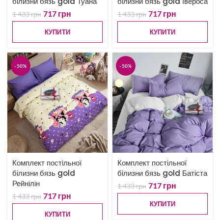
білизни бязь gold Туана
білизни бязь gold Івероса
717
грн
717
грн
1 433
грн
1 433
грн
КУПИТИ
КУПИТИ
-50%
-50%
Комплект постільної
Комплект постільної
білизни бязь gold
білизни бязь gold Батіста
Рейнілін
717
грн
1 433
грн
717
грн
1 433
грн
КУПИТИ
КУПИТИ