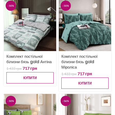
-50%
-50%
Комплект постільної
Комплект постільної
білизни бязь gold Антіна
білизни бязь gold
Міроліса
717
грн
1 433
грн
717
грн
1 433
грн
КУПИТИ
КУПИТИ
-50%
-56%