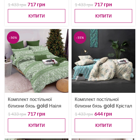
717
грн
717
грн
1 433
грн
1 433
грн
КУПИТИ
КУПИТИ
-50%
-55%
Комплект постільної
Комплект постільної
білизни бязь gold Наіля
білизни бязь gold Крістал
717
грн
644
грн
1 433
грн
1 433
грн
КУПИТИ
КУПИТИ