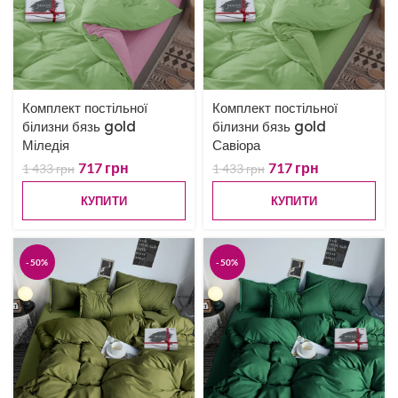
Комплект постільної
Комплект постільної
білизни бязь gold
білизни бязь gold
Міледія
Савіора
717
грн
717
грн
1 433
грн
1 433
грн
КУПИТИ
КУПИТИ
-50%
-50%