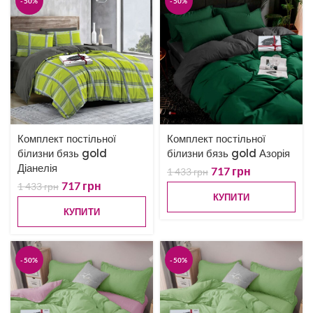
-50%
-50%
Комплект постільної
Комплект постільної
білизни бязь gold
білизни бязь gold Азорія
Діанелія
717
грн
1 433
грн
717
грн
1 433
грн
КУПИТИ
КУПИТИ
-50%
-50%