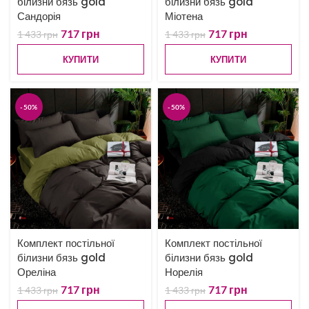
білизни бязь gold
білизни бязь gold
Сандорія
Міотена
717
грн
717
грн
1 433
грн
1 433
грн
КУПИТИ
КУПИТИ
-50%
-50%
Комплект постільної
Комплект постільної
білизни бязь gold
білизни бязь gold
Ореліна
Норелія
717
грн
717
грн
1 433
грн
1 433
грн