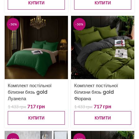
КУПИТИ
КУПИТИ
-50%
-50%
Комплект постільної
Комплект постільної
білизни бязь gold
білизни бязь gold
Луанела
Фіорана
717
грн
717
грн
1 433
грн
1 433
грн
КУПИТИ
КУПИТИ