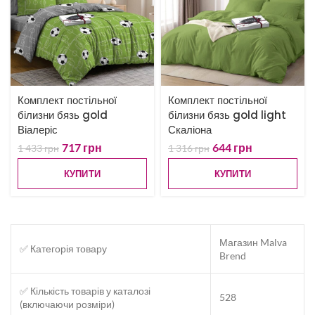
Комплект постільної
Комплект постільної
білизни бязь gold
білизни бязь gold light
Віалеріс
Скаліона
717
грн
644
грн
1 433
грн
1 316
грн
КУПИТИ
КУПИТИ
Магазин Malva
✅ Категорія товару
Brend
✅ Кількість товарів у каталозі
528
(включаючи розміри)