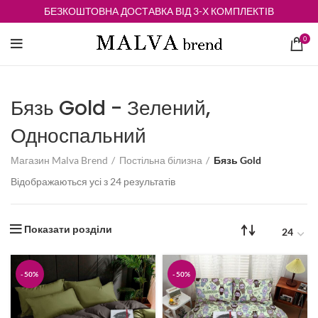
БЕЗКОШТОВНА ДОСТАВКА ВІД 3-Х КОМПЛЕКТІВ
0
Бязь Gold - Зелений,
Односпальний
Магазин Malva Brend
Постільна білизна
Бязь Gold
Відсортовано
Відображаються усі з 24 результатів
за
середньою
оцінкою
Показати розділи
-50%
-50%