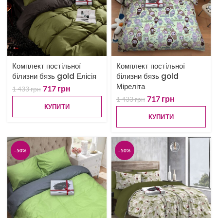
Комплект постільної
Комплект постільної
білизни бязь gold Елісія
білизни бязь gold
Міреліта
717
грн
1 433
грн
717
грн
1 433
грн
КУПИТИ
КУПИТИ
-50%
-50%