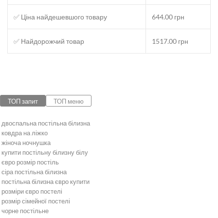
✅ Ціна найдешевшого товару
644.00 грн
✅ Найдорожчий товар
1517.00 грн
ТОП запит
ТОП меню
двоспальна постільна білизна
ковдра на ліжко
жіноча ночнушка
купити постільну білизну білу
євро розмір постіль
сіра постільна білизна
постільна білизна євро купити
розміри євро постелі
розмір сімейної постелі
чорне постільне