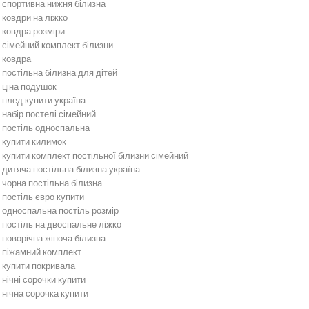
спортивна нижня білизна
ковдри на ліжко
ковдра розміри
сімейний комплект білизни
ковдра
постільна білизна для дітей
ціна подушок
плед купити україна
набір постелі сімейний
постіль односпальна
купити килимок
купити комплект постільної білизни сімейний
дитяча постільна білизна україна
чорна постільна білизна
постіль євро купити
односпальна постіль розмір
постіль на двоспальне ліжко
новорічна жіноча білизна
піжамний комплект
купити покривала
нічні сорочки купити
нічна сорочка купити
Постільна білизна