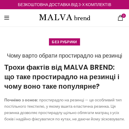
БЕЗКОШТОВНА ДОСТАВКА ВІД 3-Х КОМПЛЕКТІВ
0
БЕЗ РУБРИКИ
Чому варто обрати простирадло на резинці
Трохи фактів від MALVA BREND:
що таке
простирадло на резинці
і
чому воно таке популярне?
Почнімо з основ:
простирадло на резинці
— це особливий тип
постільного текстилю, у якому вшита еластична резинка. Ця
резинка дозволяє простирадлу щільно облягати матрац з усіх
боків і надійно фіксуватися по кутах, не даючи йому зісковзувати.