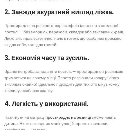
2. Завжди акуратний вигляд ліжка.
Простирадло на резинці
створює ефект ідеально застеленої
постелі — без зморшок, перекосів, складок або звисаючих країв.
Ліжко виглядає естетично, наче в готелі, що особливо приємно
як для себе, так і для гостей.
3. Економія часу та зусиль.
Вранці не треба заправляти постіль —
простирадло з резинкою
тримається на своєму місці. Просто розрівняли ковдру і ліжко
виглядає охайно! Ідеально підходить для тих, хто цінує кожну
хвилину, особливо зранку.
4. Легкість у використанні.
Натягнути на матрац
простирадло на резинці
зможе навіть
дитина. Ніяких складних маніпуляцій :просто зачепили,
розрівняли — і готово.