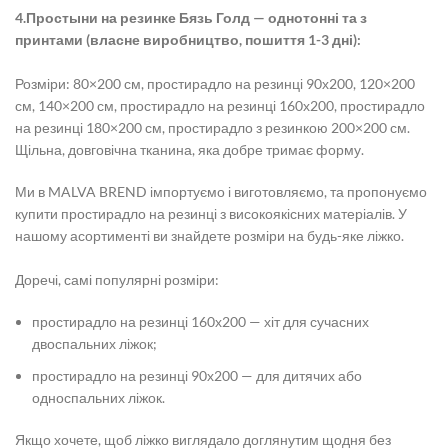
4.Простыни на резинке Бязь Голд — однотонні та з
принтами (власне виробництво, пошиття 1-3 дні):
Розміри: 80×200 см,
простирадло на резинці 90х200
, 120×200
см, 140×200 см,
простирадло на резинці 160х200
, простирадло
на резинці 180×200 см, простирадло з резинкою 200×200 см.
Щільна, довговічна тканина, яка добре тримає форму.
Ми в MALVA BREND імпортуємо і виготовляємо, та пропонуємо
купити простирадло на резинці
з високоякісних матеріалів. У
нашому асортименті ви знайдете розміри на будь-яке ліжко.
Доречі, самі популярні розміри:
простирадло на резинці 160х200
— хіт для сучасних
двоспальних ліжок;
простирадло на резинці 90х200
— для дитячих або
односпальних ліжок.
Якщо хочете, щоб ліжко виглядало доглянутим щодня без