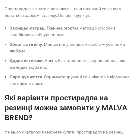
Простирадло з вшитою резинкою
— ваш головний союзник у
боротьбі з хаосом на ліжку. Основні функції:
Захищає матрац.
Тканина огортає матрац з усіх боків,
запобігаючи забрудненням.
Зберігає гігієну.
Менше пилу, менше мікробів — усе, як ми
любимо.
Додає естетики.
Навіть без старанного заправляння ліжко
виглядає акуратно.
Спрощує життя.
Отримуєте зручний сон, нічого не відволікає
і не втікає з ліжка.
Які варіанти
простирадла на
резинці
можна замовити у MALVA
BREND?
У нашому каталозі ви можете
купити простирадло на резинці