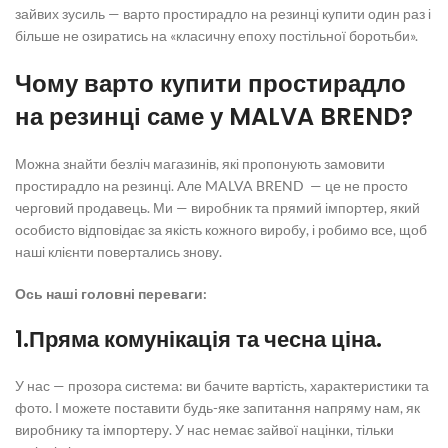
зайвих зусиль — варто
простирадло на резинці купити
один раз і
більше не озиратись на «класичну епоху постільної боротьби».
Чому варто
купити простирадло
на резинці
саме у MALVA BREND?
Можна знайти безліч магазинів, які пропонують
замовити
простирадло на резинці.
Але MALVA BREND — це не просто
черговий продавець. Ми — виробник та прямий імпортер, який
особисто відповідає за якість кожного виробу, і робимо все, щоб
наші клієнти повертались знову.
Ось наші головні переваги:
1.Пряма комунікація та чесна ціна.
У нас — прозора система: ви бачите вартість, характеристики та
фото. І можете поставити будь-яке запитання напряму нам, як
виробнику та імпортеру. У нас немає зайвої націнки, тільки