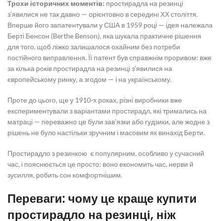
Трохи історичних моментів:
простирадла на резинці
з’явилися не так давно — орієнтовно в середині ХХ століття.
Вперше його запатентували у США в 1959 році — ідея належала
Берті Бенсон (Berthe Benson), яка шукала практичне рішення
для того, щоб ліжко залишалося охайним без потреби
постійного виправлення. Її патент був справжнім проривом: вже
за кілька років
простирадла на резинці
з’явилися на
європейському ринку, а згодом — і на українському.
Проте до цього, ще у 1910-х роках, різні виробники вже
експериментували з варіантами простирадл, які тримались на
матраці — переважно це були зав’язки або гудзики, але жодне з
рішень не було настільки зручним і масовим як винахід Берти.
Простирадло з резинкою
є популярним, особливо у сучасний
час, і пояснюється це просто: воно економить час, нерви й
зусилля, робить сон комфортнішим.
Переваги: чому це краще
купити
простирадло на резинці
, ніж