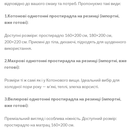
відповідно до вашого смаку та потреб. Пропонуємо такі види:
1.Котонові однотонні
простирадла на резинці
(імпортні,
вже готові):
Доступні розміри:
простирадло
160×200 см, 180×200 см,
200×220 см. Приємні до тіла, дихаючі, підходять для щоденного
використання.
2.Махрові однотонні
простирадла на резинці
(імпортні, вже
готові):
Розміри ті ж самі як і у Котонового вище. Ідеальний вибір для
холодної пори року — м’які, теплі, злегка ворсисті.
3.Велюрові однотонні простирадла на резинці (імпортні,
вже готові):
Преміальний вигляд і особлива ніжність. Доступний розмір:
простирадло на матрац
160×200 см.