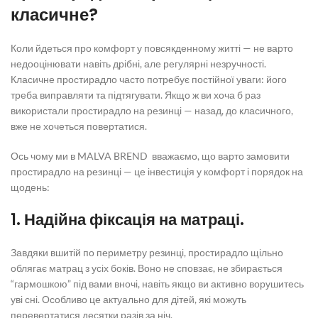
класичне?
Коли йдеться про комфорт у повсякденному житті — не варто
недооцінювати навіть дрібні, але регулярні незручності.
Класичне простирадло часто потребує постійної уваги: його
треба виправляти та підтягувати. Якщо ж ви хоча б раз
використали
простирадло на резинці
— назад, до класичного,
вже не хочеться повертатися.
Ось чому ми в MALVA BREND вважаємо, що варто
замовити
простирадло на резинці
— це інвестиція у комфорт і порядок на
щодень:
1. Надійна фіксація на матраці.
Завдяки вшитій по периметру резинці, простирадло щільно
облягає матрац з усіх боків. Воно не сповзає, не збирається
“гармошкою” під вами вночі, навіть якщо ви активно ворушитесь
уві сні. Особливо це актуально для дітей, які можуть
перевертатися десятки разів за ніч.