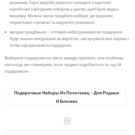
рушників. Гарні вироби акуратно складені в картонні
коробочки з фігурним отвором у центрі, щоб було видно
вишивку. Можна також придбати набори, де рушники
перев’язані стрічкою та акуратно упаковані;
вигідне придбання – готовий набір рушників як подарунок
буде значно вигіднішим за вартістю, ніж купувати все окремо і
потім оформлювати подарунок.
Вибирати подарунки на свята завжди приємно, але особливу
насолоду ми отримуємо, коли людині подобається те, що їй
подарували.
Подарочные Наборы Из Полотенец – Для Родных
И Близких