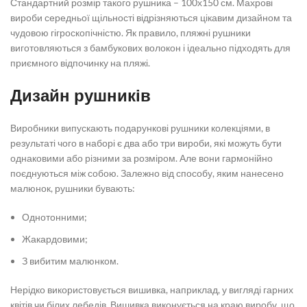
Стандартний розмір такого рушника – 100х150 см. Махрові
вироби середньої щільності відрізняються цікавим дизайном та
чудовою гігроскопічністю. Як правило, пляжні рушники
виготовляються з бамбукових волокон і ідеально підходять для
приємного відпочинку на пляжі.
Дизайн рушників
Виробники випускають подарункові рушники колекціями, в
результаті чого в наборі є два або три вироби, які можуть бути
однаковими або різними за розміром. Але вони гармонійно
поєднуються між собою. Залежно від способу, яким нанесено
малюнок, рушники бувають:
Однотонними;
Жакардовими;
З вибитим малюнком.
Нерідко використовується вишивка, наприклад, у вигляді гарних
квітів чи білих лебедів. Вишивка виконується на краю виробу, що