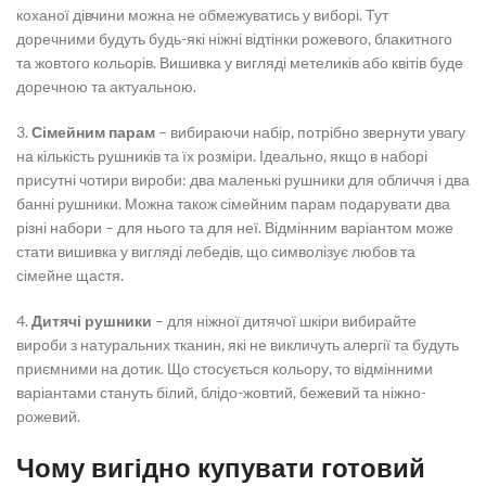
коханої дівчини можна не обмежуватись у виборі. Тут
доречними будуть будь-які ніжні відтінки рожевого, блакитного
та жовтого кольорів. Вишивка у вигляді метеликів або квітів буде
доречною та актуальною.
3.
Сімейним парам
– вибираючи набір, потрібно звернути увагу
на кількість рушників та їх розміри. Ідеально, якщо в наборі
присутні чотири вироби: два маленькі рушники для обличчя і два
банні рушники. Можна також сімейним парам подарувати два
різні набори – для нього та для неї. Відмінним варіантом може
стати вишивка у вигляді лебедів, що символізує любов та
сімейне щастя.
4.
Дитячі рушники
– для ніжної дитячої шкіри вибирайте
вироби з натуральних тканин, які не викличуть алергії та будуть
приємними на дотик. Що стосується кольору, то відмінними
варіантами стануть білий, блідо-жовтий, бежевий та ніжно-
рожевий.
Чому вигідно купувати готовий