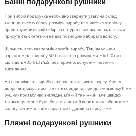
Банні подарункові рушники
При виборі подарунка необхідно звернути увагу на склад
тканини, висоту ворсу, розміри виробу та м’якість матеріалу.
Краще зупинити свій вибір на натуральних тканинах, оскільки
присутність синтетики не дає повноцінно вбирати вологу.
Щільність впливає термін служби виробу. Так, ідеальним
варіантом для виробу 500 г вагою та розмірами 70х140 см є
щільність 480-510 г/м2. Безперечно, допустимі невеликі
відхилення.
На довговічність виробу впливає також висота ворсу. Але тут
добре дотримуватися золотої середини: при довжині ворсу 8 мм
рушник привабливо виглядає, м’який та ніжний, але швидко
таким перестане бути. Зовсім короткий ворс погано вбиратиме
вологу. Оптимальним варіантом є довжина ворсу 5 мм.
Пляжні подарункові рушники