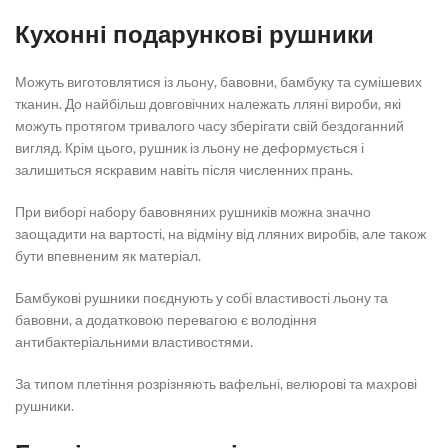
Кухонні подарункові рушники
Можуть виготовлятися із льону, бавовни, бамбуку та сумішевих
тканин. До найбільш довговічних належать лляні вироби, які
можуть протягом тривалого часу зберігати свій бездоганний
вигляд. Крім цього, рушник із льону не деформується і
залишиться яскравим навіть після численних прань.
При виборі набору бавовняних рушників можна значно
заощадити на вартості, на відміну від лляних виробів, але також
бути впевненим як матеріал.
Бамбукові рушники поєднують у собі властивості льону та
бавовни, а додатковою перевагою є володіння
антибактеріальними властивостями.
За типом плетіння розрізняють вафельні, велюрові та махрові
рушники.