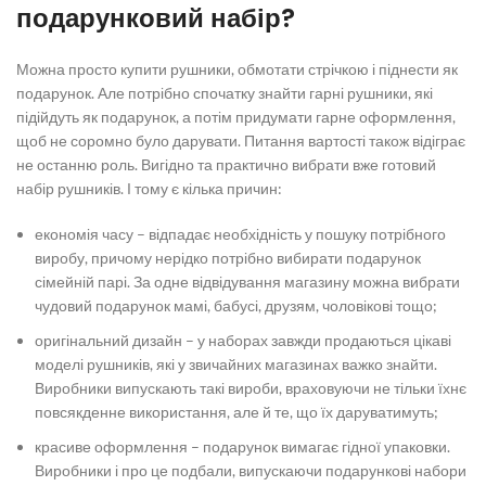
подарунковий набір?
Можна просто купити рушники, обмотати стрічкою і піднести як
подарунок. Але потрібно спочатку знайти гарні рушники, які
підійдуть як подарунок, а потім придумати гарне оформлення,
щоб не соромно було дарувати. Питання вартості також відіграє
не останню роль. Вигідно та практично вибрати вже готовий
набір рушників. І тому є кілька причин:
економія часу – відпадає необхідність у пошуку потрібного
виробу, причому нерідко потрібно вибирати подарунок
сімейній парі. За одне відвідування магазину можна вибрати
чудовий подарунок мамі, бабусі, друзям, чоловікові тощо;
оригінальний дизайн – у наборах завжди продаються цікаві
моделі рушників, які у звичайних магазинах важко знайти.
Виробники випускають такі вироби, враховуючи не тільки їхнє
повсякденне використання, але й те, що їх даруватимуть;
красиве оформлення – подарунок вимагає гідної упаковки.
Виробники і про це подбали, випускаючи подарункові набори