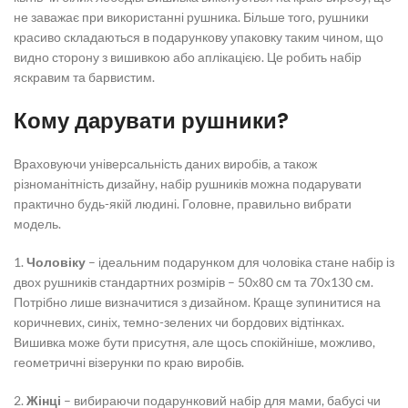
не заважає при використанні рушника. Більше того, рушники
красиво складаються в подарункову упаковку таким чином, що
видно сторону з вишивкою або аплікацією. Це робить набір
яскравим та барвистим.
Кому дарувати рушники?
Враховуючи універсальність даних виробів, а також
різноманітність дизайну, набір рушників можна подарувати
практично будь-якій людині. Головне, правильно вибрати
модель.
1.
Чоловіку
– ідеальним подарунком для чоловіка стане набір із
двох рушників стандартних розмірів – 50х80 см та 70х130 см.
Потрібно лише визначитися з дизайном. Краще зупинитися на
коричневих, синіх, темно-зелених чи бордових відтінках.
Вишивка може бути присутня, але щось спокійніше, можливо,
геометричні візерунки по краю виробів.
2.
Жінці
– вибираючи подарунковий набір для мами, бабусі чи