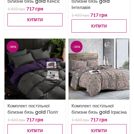
білизни бязь gold Кенсіс
білизни бязь gold
Інтелавія
717
грн
1 433
грн
717
грн
1 433
грн
КУПИТИ
КУПИТИ
-50%
-50%
Комплект постільної
Комплект постільної
білизни бязь gold Політ
білизни бязь gold Іграсіна
717
грн
717
грн
1 433
грн
1 433
грн
КУПИТИ
КУПИТИ