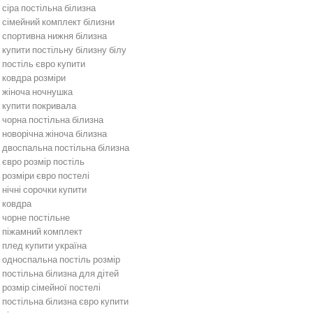
сіра постільна білизна
сімейний комплект білизни
спортивна нижня білизна
купити постільну білизну білу
постіль євро купити
ковдра розміри
жіноча ночнушка
купити покривала
чорна постільна білизна
новорічна жіноча білизна
двоспальна постільна білизна
євро розмір постіль
розміри євро постелі
нічні сорочки купити
ковдра
чорне постільне
піжамний комплект
плед купити україна
односпальна постіль розмір
постільна білизна для дітей
розмір сімейної постелі
постільна білизна євро купити