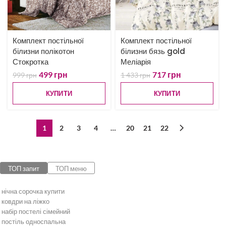
Комплект постільної
Комплект постільної
білизни полікотон
білизни бязь gold
Стокротка
Меліарія
499
грн
717
грн
999
грн
1 433
грн
КУПИТИ
КУПИТИ
1
2
3
4
…
20
21
22
ТОП запит
ТОП меню
нічна сорочка купити
ковдри на ліжко
набір постелі сімейний
постіль односпальна