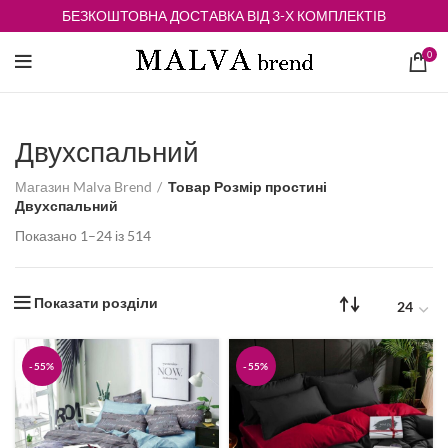
БЕЗКОШТОВНА ДОСТАВКА ВІД 3-Х КОМПЛЕКТІВ
0
Двухспальний
Магазин Malva Brend
Товар Розмір простині
Двухспальний
Відсортовано
Показано 1–24 із 514
за
середньою
оцінкою
Показати розділи
-55%
-55%