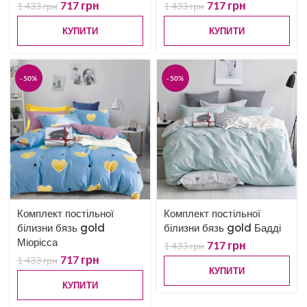
717
грн
717
грн
1 433
грн
1 433
грн
КУПИТИ
КУПИТИ
-50%
-50%
Комплект постільної
Комплект постільної
білизни бязь gold
білизни бязь gold Бадді
Міорісса
717
грн
1 433
грн
717
грн
1 433
грн
КУПИТИ
КУПИТИ