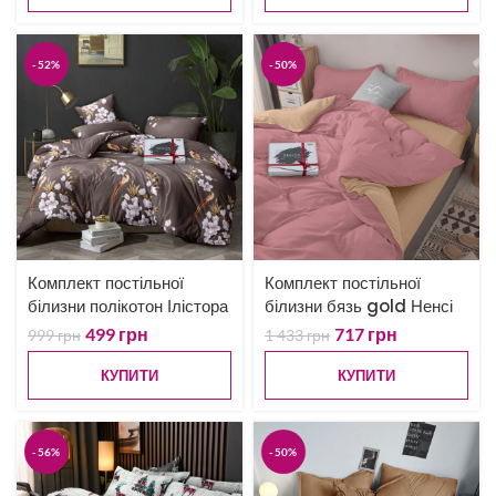
-52%
-50%
Комплект постільної
Комплект постільної
білизни полікотон Ілістора
білизни бязь gold Ненсі
499
грн
717
грн
999
грн
1 433
грн
КУПИТИ
КУПИТИ
-56%
-50%