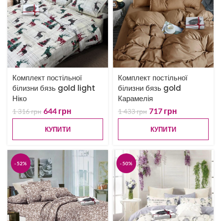
Комплект постільної
Комплект постільної
білизни бязь gold light
білизни бязь gold
Ніко
Карамелія
644
грн
717
грн
1 316
грн
1 433
грн
КУПИТИ
КУПИТИ
-52%
-50%