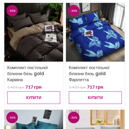
-50%
-50%
Комплект постільної
Комплект постільної
білизни бязь gold
білизни бязь gold
Карміна
Фарілетта
717
грн
717
грн
1 433
грн
1 433
грн
КУПИТИ
КУПИТИ
-50%
-50%