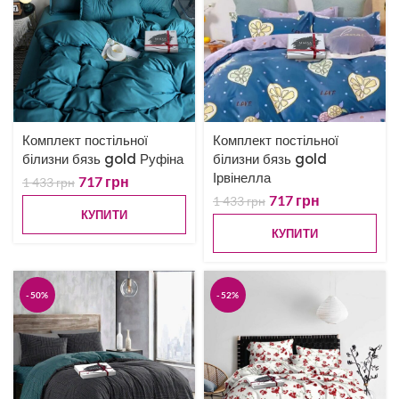
Комплект постільної
Комплект постільної
білизни бязь gold Руфіна
білизни бязь gold
Ірвінелла
717
грн
1 433
грн
717
грн
1 433
грн
КУПИТИ
КУПИТИ
-50%
-52%