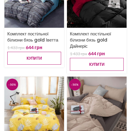
Комплект постільної
Комплект постільної
білизни бязь gold Іветта
білизни бязь gold
Дайнеріс
644
грн
1 433
грн
644
грн
1 433
грн
КУПИТИ
КУПИТИ
-50%
-50%