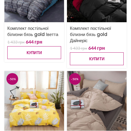
Комплект постільної
Комплект постільної
білизни бязь gold Іветта
білизни бязь gold
Дайнеріс
644
грн
1 433
грн
644
грн
1 433
грн
КУПИТИ
КУПИТИ
-50%
-50%