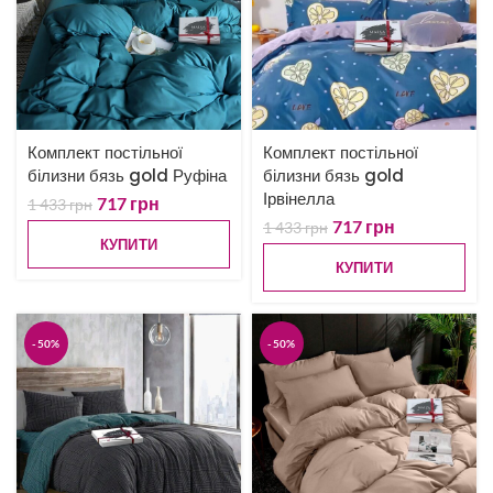
Комплект постільної
Комплект постільної
білизни бязь gold Руфіна
білизни бязь gold
Ірвінелла
717
грн
1 433
грн
717
грн
1 433
грн
КУПИТИ
КУПИТИ
-50%
-50%