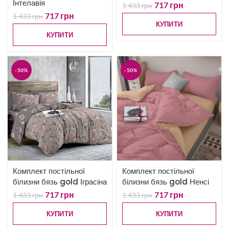
Інтелавія
717
грн
1 433
грн
717
грн
1 433
грн
КУПИТИ
КУПИТИ
-50%
-50%
Комплект постільної
Комплект постільної
білизни бязь gold Іграсіна
білизни бязь gold Ненсі
717
грн
717
грн
1 433
грн
1 433
грн
КУПИТИ
КУПИТИ