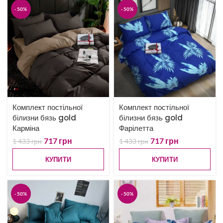
-50%
-50%
Комплект постільної
Комплект постільної
білизни бязь gold
білизни бязь gold
Карміна
Фарілетта
717
грн
717
грн
1 433
грн
1 433
грн
КУПИТИ
КУПИТИ
-50%
-50%