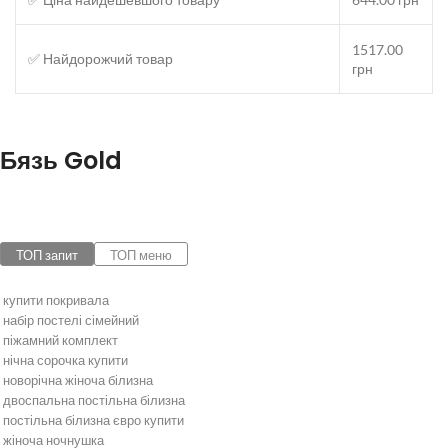
1517.00
✅ Найдорожчий товар
грн
Бязь Gold
ТОП запит
ТОП меню
купити покривала
набір постелі сімейний
піжамний комплект
нічна сорочка купити
новорічна жіноча білизна
двоспальна постільна білизна
постільна білизна євро купити
жіноча ночнушка