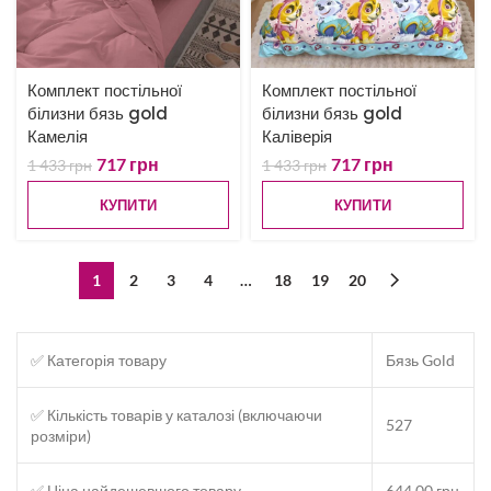
Комплект постільної
Комплект постільної
білизни бязь gold
білизни бязь gold
Камелія
Каліверія
717
грн
717
грн
1 433
грн
1 433
грн
КУПИТИ
КУПИТИ
1
2
3
4
…
18
19
20
✅ Категорія товару
Бязь Gold
✅ Кількість товарів у каталозі (включаючи
527
розміри)
✅ Ціна найдешевшого товару
644.00 грн