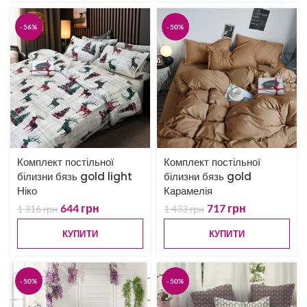
-56%
-50%
Комплект постільної
Комплект постільної
білизни бязь gold light
білизни бязь gold
Ніко
Карамелія
644
грн
717
грн
1 316
грн
1 433
грн
КУПИТИ
КУПИТИ
-50%
-50%