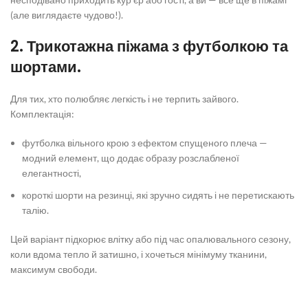
(але виглядаєте чудово!).
2.
Трикотажна піжама
з футболкою та
шортами.
Для тих, хто полюбляє легкість і не терпить зайвого.
Комплектація:
футболка вільного крою з ефектом спущеного плеча —
модний елемент, що додає образу розслабленої
елегантності,
короткі шорти на резинці, які зручно сидять і не перетискають
талію.
Цей варіант підкорює влітку або під час опалювального сезону,
коли вдома тепло й затишно, і хочеться мінімуму тканини,
максимум свободи.