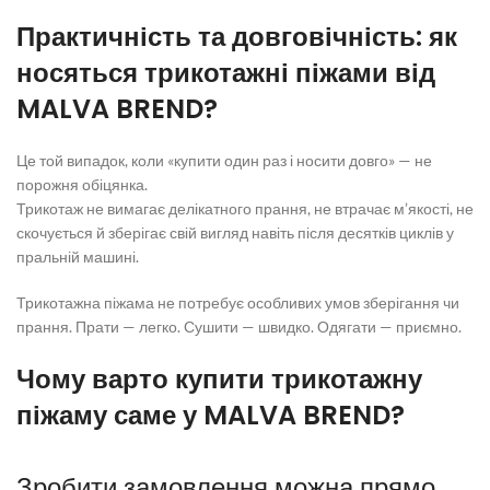
Практичність та довговічність: як
носяться
трикотажні піжами
від
MALVA BREND?
Це той випадок, коли «купити один раз і носити довго» — не
порожня обіцянка.
Трикотаж не вимагає делікатного прання, не втрачає м’якості, не
скочується й зберігає свій вигляд навіть після десятків циклів у
пральній машині.
Трикотажна піжама
не потребує особливих умов зберігання чи
прання. Прати — легко. Сушити — швидко. Одягати — приємно.
Чому варто
купити трикотажну
піжаму
саме у MALVA BREND?
Зробити замовлення можна прямо