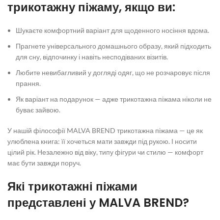
трикотажну піжаму
, якщо ви:
Шукаєте комфортний варіант для щоденного носіння вдома.
Прагнете універсального домашнього образу, який підходить
для сну, відпочинку і навіть несподіваних візитів.
Любите невибагливий у догляді одяг, що не розчаровує після
прання.
Як варіант на подарунок — адже
трикотажна піжама
ніколи не
буває зайвою.
У нашій філософії MALVA BREND
трикотажна піжама
— це як
улюблена книга: її хочеться мати завжди під рукою. І носити
цілий рік. Незалежно від віку, типу фігури чи стилю — комфорт
має бути завжди поруч.
Які
трикотажні піжами
представлені у MALVA BREND?