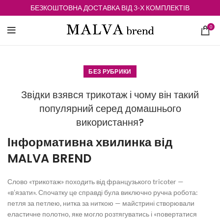
БЕЗКОШТОВНА ДОСТАВКА ВІД 3-Х КОМПЛЕКТІВ
0
БЕЗ РУБРИКИ
Звідки взявся трикотаж і чому він такий
популярний серед домашнього
використання?
Інформативна хвилинка від
MALVA BREND
Слово «трикотаж» походить від французького tricoter —
«в’язати». Спочатку це справді була виключно ручна робота:
петля за петлею, нитка за ниткою — майстрині створювали
еластичне полотно, яке могло розтягуватись і «повертатися