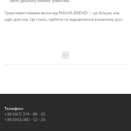
свою ідеальну піжаму трикотаж.
Трикотажні піжами жіночі
від MALVA BREND — це більше, ніж
одяг для сну. Це стиль, турбота та задоволення в кожному русі.
Телефон:
+38 (067) 374 - 88 - 02
+38 (050) 380 - 12 - 20