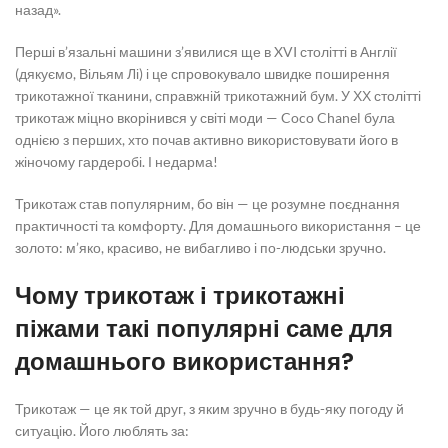
назад».
Перші в’язальні машини з’явилися ще в XVI столітті в Англії
(дякуємо, Вільям Лі) і це спровокувало швидке поширення
трикотажної тканини, справжній трикотажний бум. У ХХ столітті
трикотаж міцно вкорінився у світі моди — Coco Chanel була
однією з перших, хто почав активно використовувати його в
жіночому гардеробі. І недарма!
Трикотаж став популярним, бо він — це розумне поєднання
практичності та комфорту. Для домашнього використання – це
золото: м’яко, красиво, не вибагливо і по-людськи зручно.
Чому трикотаж і
трикотажні
піжами
такі популярні саме для
домашнього використання?
Трикотаж — це як той друг, з яким зручно в будь-яку погоду й
ситуацію. Його люблять за: