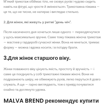
М’який трикотаж обіймає тіло, не сковує рухів і чудово сидить
навіть на фігурі, що «росте й змінюється».
Трикотажна піжама
—
це те, що не тисне, не натирає і виглядає стильно.
2. Для жінок, які живуть у ритмі “день-ніч”.
Після насиченого дня хочеться лише одного — переодягнутися
у щось максимально зручне. Саме тому
піжама жіноча трикотаж
— мастхев у гардеробі сучасної жінки. Вона не мнеться, тримає
форму — можна і вдома носити, і в поїздку брати.
3.Для жінок старшого віку.
Жінки поважного віку цінують якість, простоту й зручність — і
саме це поєднують у собі
трикотажні піжами жіночі.
Вони не
подразнюють шкіру, не обмежують рухів, легко перуться й довго
служать. А ще — гарно виглядають, тож є привід почуватися
охайно та доглянуто удома.
MALVA BREND рекомендує
купити