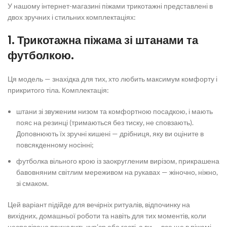
У нашому інтернет-магазині
піжами трикотажні
представлені в
двох зручних і стильних комплектаціях:
1.
Трикотажна піжама
зі штанами та
футболкою.
Ця модель — знахідка для тих, хто любить максимум комфорту і
прикритого тіла. Комплектація:
штани зі звуженим низом та комфортною посадкою, і мають
пояс на резинці (тримаються без тиску, не сповзають).
Доповнюють їх зручні кишені — дрібниця, яку ви оціните в
повсякденному носінні;
футболка вільного крою із заокругленим вирізом, прикрашена
бавовняним світлим мереживом на рукавах — жіночно, ніжно,
зі смаком.
Цей варіант підійде для вечірніх ритуалів, відпочинку на
вихідних, домашньої роботи та навіть для тих моментів, коли
несподівано приходить кур’єр або гості, а ви — все ще в піжамі