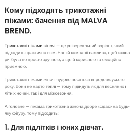
Кому підходять
трикотажні
піжами
: бачення від MALVA
BREND.
Трикотажні піжами жіночі
— це універсальний варіант, який
підходить практично всім. Нашій компанії важливо, щоб кожна
річ була не просто зручною, а ще й корисною та емоційно
приємною.
Трикотажні піжами жіноч
і
чудово носяться впродовж усього
року. Вони не надто теплі — тому підійдуть як для весняних і
літніх ночей, так і для міжсезоння.
А головне —
піжама трикотажна жіноча
добре «сідає» на будь-
яку фігуру, тому підходить:
1. Для підлітків і юних дівчат.