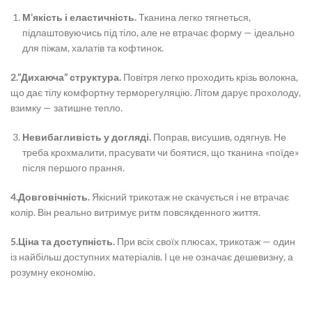
М’якість і еластичність.
Тканина легко тягнеться,
підлаштовуючись під тіло, але не втрачає форму — ідеально
для піжам, халатів та кофтинок.
2.”Дихаюча” структура.
Повітря легко проходить крізь волокна,
що дає тілу комфортну терморегуляцію. Літом дарує прохолоду,
взимку — затишне тепло.
Невибагливість у догляді.
Поправ, висушив, одягнув. Не
треба крохмалити, прасувати чи боятися, що тканина «поїде»
після першого прання.
4.Довговічність.
Якісний трикотаж не скачується і не втрачає
колір. Він реально витримує ритм повсякденного життя.
5.Ціна та доступність.
При всіх своїх плюсах, трикотаж — один
із найбільш доступних матеріалів. І це не означає дешевизну, а
розумну економію.