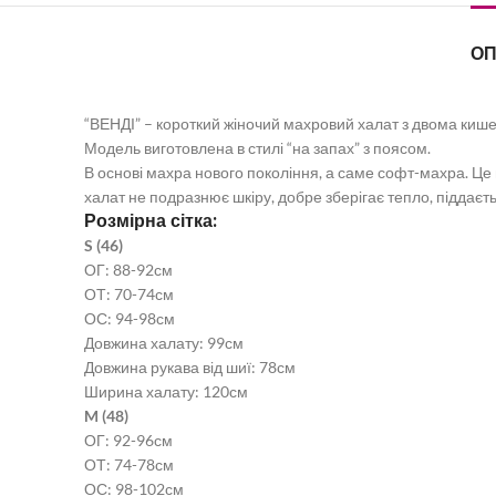
О
“ВЕНДІ” – короткий жіночий махровий халат з двома киш
Модель виготовлена в стилі “на запах” з поясом.
В основі махра нового покоління, а саме софт-махра. Це
халат не подразнює шкіру, добре зберігає тепло, піддає
Розмірна сітка:
S (46)
ОГ: 88-92см
ОТ: 70-74см
ОС: 94-98см
Довжина халату: 99см
Довжина рукава від шиї: 78см
Ширина халату: 120см
M (48)
ОГ: 92-96см
ОТ: 74-78см
ОС: 98-102см