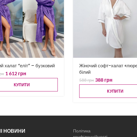
й халат “еліт” – бузковий
Жіночий софт-халат «люре
білий
1 612
грн
рн
388
грн
588
грн
КУПИТИ
КУПИТИ
І НОВИНИ
Політика
конфіденційності