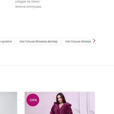
ковдри на ліжко
жіноча ночнушка
Бірюзова постільна білизна
Постільна білизна зелена
Постільна білизна мʼятна
Постільна білизна сіра
Односпальна постіль
Постіль сімейна
о купити
постільна білизна велюр
постільна білизна купити бязь
Постіль Креп-Сатин
Ковдри
Рушники
Нічні сорочки
-14%