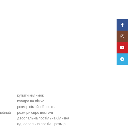
Faceb
Insta
YouTu
Teleg
купити килимок
ковдра на ліжко
розмір сімейної постелі
мейний
розміри євро постелі
двоспальна постільна білизна
односпальна постіль розмір