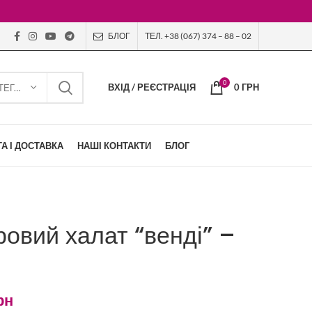
БЛОГ
ТЕЛ. +38 (067) 374 – 88 – 02
0
ВХІД / РЕЄСТРАЦІЯ
0
ГРН
ВИБЕРІТЬ КАТЕГОРІЮ
А І ДОСТАВКА
НАШІ КОНТАКТИ
БЛОГ
овий халат “венді” –
рн