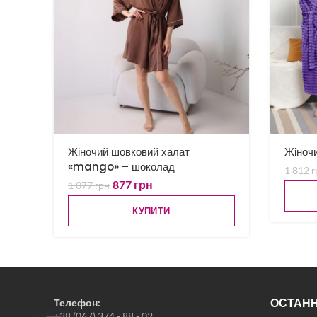
Жіночий шовковий халат
Жіночи
«mango» – шоколад
1 812
г
877
грн
1 077
грн
КУПИТИ
ОСТАНН
Телефон:
+38 (067) 374 - 88 - 02