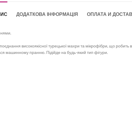
ПИС
ДОДАТКОВА ІНФОРМАЦІЯ
ОПЛАТА И ДОСТА
енями.
 поєднання високоякісної турецької махри та мікрофібри, що робить 
ться машинному пранню. Підійде на будь-який тип фігури.