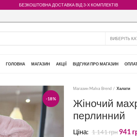
БЕЗКОШТОВНА ДОСТАВКА ВІД 3-Х КОМПЛЕКТІВ
ГОЛОВНА
МАГАЗИН
АКЦІЇ
ВІДГУКИ ПРО МАГАЗИН
ОПЛАТ
Магазин Malva Brend
Халати
-18%
Жіночий махр
перлинний
Ціна:
941
г
1 141
грн