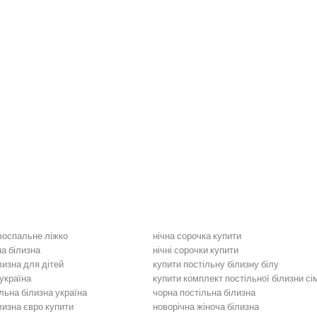
двоспальне ліжко
нічна сорочка купити
на білизна
нічні сорочки купити
лизна для дітей
купити постільну білизну білу
україна
купити комплект постільної білизни сі
льна білизна україна
чорна постільна білизна
лизна євро купити
новорічна жіноча білизна