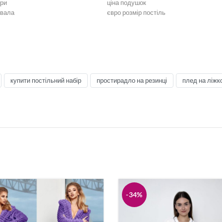
іри
ціна подушок
ивала
євро розмір постіль
ільна білизна
Біла постільна білизна
стільна білизна
Постільна білизна жовта
ілизна коричнева
Постільна білизна кремова
ільна білизна
Постільна білизна синя
тільна білизна
Чорна постільна білизна
постіль
Постіль євро розмір
купити постільний набір
простирадло на резинці
плед на ліжк
асний Сатин
Постіль італійський Сатин
стіль
Дитяча постіль
а
Пледи
зна
Піжами
вари
Кухонні аксесуари
-34%