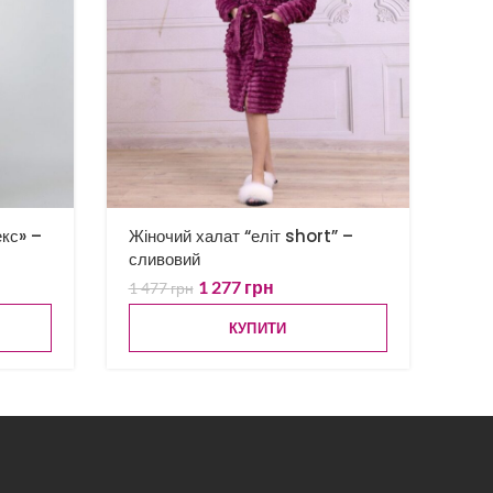
кс» –
Жіночий халат “еліт short” –
сливовий
1 277
грн
1 477
грн
КУПИТИ