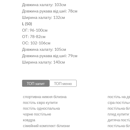
Довжина халату: 103см
Довжина рукава від шиї: 78см
Ширина халату: 132см
L (50)
ОГ: 96-100см
ОТ: 78-82см
ОС: 102-106см
Довжина халату: 105см
Довжина рукава від шиї: 79см
Ширина халату: 140см
ТОП запит
ТОП меню
спортивна нижня білизна
постіль на 
постіль євро купити
сіра постіль
постіль односпальна
постільна бі
чорне постільне
плед купити 
ковдра
дитяча пості
сімейний комплект білизни
постільна бі