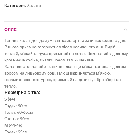
Категорія:
Халати
ОПИС
Теплий халат для дому – ваш комфорт та затишок кожного дня.
В нього приємно загорнутися після насиченого дня. Виріб
теплий, м’який та дуже приємний на дотик. Виконаний у довгому
крої нижче коліна, з капюшоном там кишенями.
Халат виготовлений з тканини плюш, це м’яка тканина з довгим
ворсом на лицьовому боці. Плюш відрізняється м’якою,
оксамитовою текстурою, приємний на дотик і добре зберігає
тепло.
Розмірна сітка:
S (44)
Груди: 90см
Талія: 60-65см
Стегна: 90см
М (44-46)
Груди: 95см