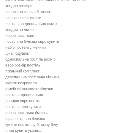
ковдра розміри
новорічна жіноча білизна
нічні сорочки купити
постіль на двоспальне ліжко
ковдри на ліжко
чорне постільне
постільна білизна євро купити
набір постелі сімейний
ціна подушок
односпальна постіль розмір
євро розмір постіль
піжамний комплект
двоспальна постільна білизна
купити покривала
сімейний комплект білизни
постіль односпальна
розміри євро постелі
постіль євро купити
чорна постільна білизна
сіра постільна білизна
купити постільну білизну білу
плед купити україна