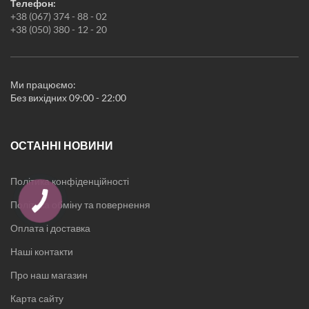
Телефон:
Килимки
+38 (067) 374 - 88 - 02
Жіноча білизна
+38 (050) 380 - 12 - 20
Піжами
Нічні сорочки
Халати
Новорічні товари
Ми працюємо:
Кухонні аксесуари
Без вихідних 09:00 - 22:00
ОСТАННІ НОВИНИ
Політика конфіденційності
Політика обміну та повернення
Оплата і доставка
Наші контакти
Про наш магазин
Карта сайту