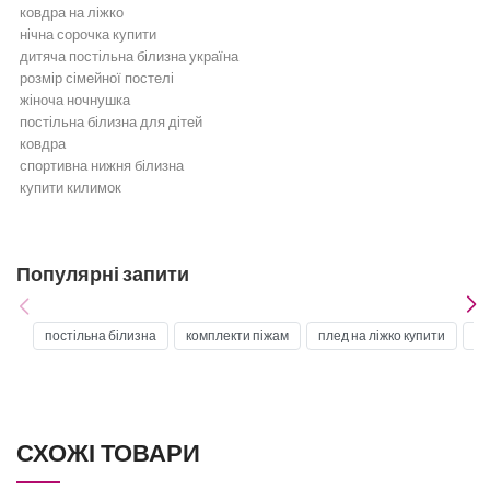
ковдра на ліжко
нічна сорочка купити
дитяча постільна білизна україна
розмір сімейної постелі
жіноча ночнушка
постільна білизна для дітей
ковдра
спортивна нижня білизна
купити килимок
Постільна білизна
Бежева постільна білизна
Біла постільна білизна
Популярні запити
Бірюзова постільна білизна
Бордова постільна білизна
Блакитна постільна білизна
постільна білизна
комплекти піжам
плед на ліжко купити
но
Постільна білизна жовта
Постільна білизна зелена
Золота постільна білизна
Постільна білизна коричнева
Постільна білизна кремова
СХОЖІ ТОВАРИ
Постільна білизна мʼятна
Постільна білизна оранжева