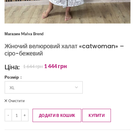
Магазин Malva Brend
Жіночий велюровий халат «catwoman» –
сіро-бежевий
Ціна:
1 444
грн
1 644
грн
Розмір
Очистити
ДОДАТИ В КОШИК
КУПИТИ