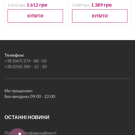
Постіль Креп-Сатин
1 612
грн
1 389
грн
1 812
грн
1 589
грн
Постіль Страйп-Сатин
Велюрова постіль
КУПИТИ
КУПИТИ
Дитяча постіль
Ковдри
Подушки
Простирадла
Пледи
Рушники
Телефон:
Килимки
+38 (067) 374 - 88 - 02
Жіноча білизна
+38 (050) 380 - 12 - 20
Піжами
Нічні сорочки
Халати
Новорічні товари
Ми працюємо:
Кухонні аксесуари
Без вихідних 09:00 - 22:00
ОСТАННІ НОВИНИ
Політика конфіденційності