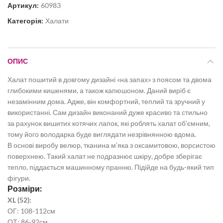
Артикул:
60983
Категорія:
Халати
ОПИС
Халат пошитий в довгому дизайні «на запах» з поясом та двома
глибокими кишенями, а також капюшоном. Даний виріб є
незамінним дома. Адже, він комфортний, теплий та зручний у
використанні. Сам дизайн виконаний дуже красиво та стильно
за рахунок вишитих котячих лапок, які роблять халат об’ємним,
тому його володарка буде виглядати незрівнянною вдома.
В основі виробу велюр, тканина м’яка з оксамитовою, ворсистою
поверхнею. Такий халат не подразнює шкіру, добре зберігає
тепло, піддається машинному пранню. Підійде на будь-який тип
фігури.
Розміри:
XL (52):
ОГ: 108-112см
ОТ: 86-92см