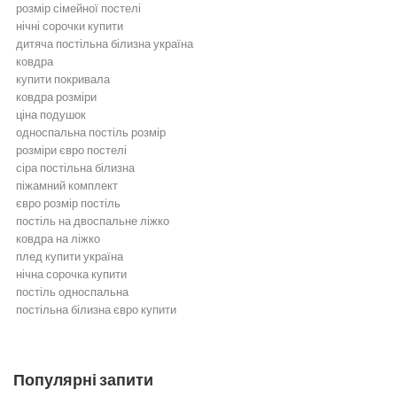
розмір сімейної постелі
нічні сорочки купити
дитяча постільна білизна україна
ковдра
купити покривала
ковдра розміри
ціна подушок
односпальна постіль розмір
розміри євро постелі
сіра постільна білизна
піжамний комплект
євро розмір постіль
постіль на двоспальне ліжко
ковдра на ліжко
плед купити україна
нічна сорочка купити
постіль односпальна
постільна білизна євро купити
Постільна білизна
Бежева постільна білизна
Біла постільна білизна
Популярні запити
Бірюзова постільна білизна