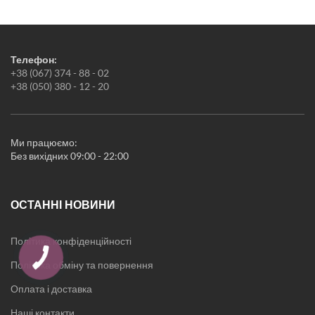
Подушки
Простирадла
Пледи
Рушники
Телефон:
Килимки
+38 (067) 374 - 88 - 02
Жіноча білизна
+38 (050) 380 - 12 - 20
Піжами
Нічні сорочки
Халати
Новорічні товари
Ми працюємо:
Кухонні аксесуари
Без вихідних 09:00 - 22:00
ОСТАННІ НОВИНИ
Політика конфіденційності
Політика обміну та повернення
Оплата і доставка
Наші контакти