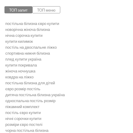
ТОП запит
ТОП меню
постільна білизна євро купити
новорічна жіноча білизна
нічна сорочка купити
купити килимок
постіль на двоспальне ліжко
спортивна нижня білизна
плед купити україна
купити покривала
жіноча ночнушка
ковдра на ліжко
постільна білизна для дітей
євро розмір постіль
дитяча постільна білизна україна
односпальна постіль розмір
піжамний комплект
постіль євро купити
нічні сорочки купити
розміри євро постелі
чорна постільна білизна