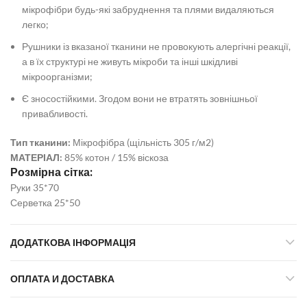
мікрофібри будь-які забруднення та плями видаляються
легко;
Рушники із вказаної тканини не провокують алергічні реакції,
а в їх структурі не живуть мікроби та інші шкідливі
мікроорганізми;
Є зносостійкими. Згодом вони не втратять зовнішньої
привабливості.
Тип тканини:
Мікрофібра (щільність 305 г/м2)
МАТЕРІАЛ:
85% котон / 15% віскоза
Розмірна сітка:
Руки 35*70
Серветка 25*50
ДОДАТКОВА ІНФОРМАЦІЯ
ОПЛАТА И ДОСТАВКА