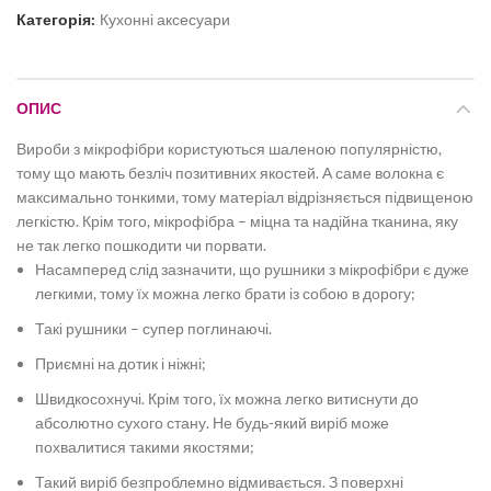
Категорія:
Кухонні аксесуари
ОПИС
Вироби з мікрофібри користуються шаленою популярністю,
тому що мають безліч позитивних якостей. А саме волокна є
максимально тонкими, тому матеріал відрізняється підвищеною
легкістю. Крім того, мікрофібра – міцна та надійна тканина, яку
не так легко пошкодити чи порвати.
Насамперед слід зазначити, що рушники з мікрофібри є дуже
легкими, тому їх можна легко брати із собою в дорогу;
Такі рушники – супер поглинаючі.
Приємні на дотик і ніжні;
Швидкосохнучі. Крім того, їх можна легко витиснути до
абсолютно сухого стану. Не будь-який виріб може
похвалитися такими якостями;
Такий виріб безпроблемно відмивається. З поверхні