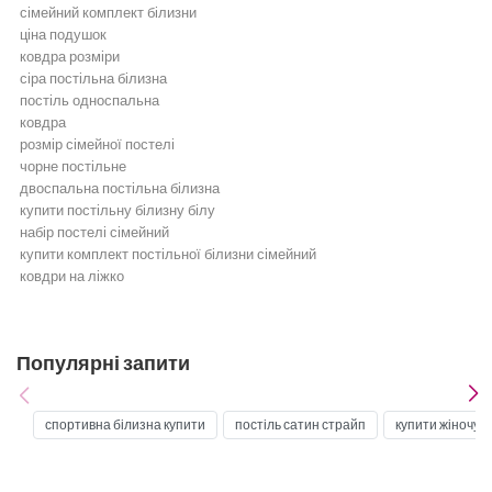
сімейний комплект білизни
ціна подушок
ковдра розміри
сіра постільна білизна
постіль односпальна
ковдра
розмір сімейної постелі
чорне постільне
двоспальна постільна білизна
купити постільну білизну білу
набір постелі сімейний
купити комплект постільної білизни сімейний
ковдри на ліжко
Постільна білизна
Бежева постільна білизна
Біла постільна білизна
Популярні запити
Бірюзова постільна білизна
Бордова постільна білизна
Блакитна постільна білизна
спортивна білизна купити
постіль сатин страйп
купити жіночу 
Постільна білизна жовта
Постільна білизна зелена
Золота постільна білизна