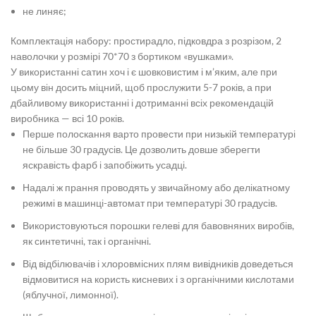
не линяє;
Комплектація набору: простирадло, підковдра з розрізом, 2
наволочки у розмірі 70*70 з бортиком «вушками».
У використанні сатин хоч і є шовковистим і м’яким, але при
цьому він досить міцний, щоб прослужити 5-7 років, а при
дбайливому використанні і дотриманні всіх рекомендацій
виробника — всі 10 років.
Перше полоскання варто провести при низькій температурі
не більше 30 градусів. Це дозволить довше зберегти
яскравість фарб і запобіжить усадці.
Надалі ж прання проводять у звичайному або делікатному
режимі в машинці-автомат при температурі 30 градусів.
Використовуються порошки гелеві для бавовняних виробів,
як синтетичні, так і органічні.
Від відбілювачів і хлоровмісних плям вивідників доведеться
відмовитися на користь кисневих і з органічними кислотами
(яблучної, лимонної).