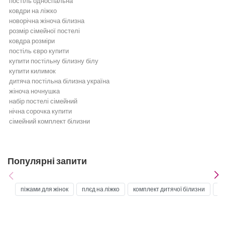
постіль односпальна
ковдри на ліжко
новорічна жіноча білизна
розмір сімейної постелі
ковдра розміри
постіль євро купити
купити постільну білизну білу
купити килимок
дитяча постільна білизна україна
жіноча ночнушка
набір постелі сімейний
нічна сорочка купити
сімейний комплект білизни
Постільна білизна
Бежева постільна білизна
Біла постільна білизна
Популярні запити
Бірюзова постільна білизна
Бордова постільна білизна
Блакитна постільна білизна
піжами для жінок
плєд на ліжко
комплект дитячої білизни
ку
Постільна білизна жовта
Постільна білизна зелена
Золота постільна білизна
Постільна білизна коричнева