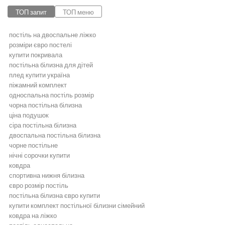
ТОП запит
ТОП меню
постіль на двоспальне ліжко
розміри євро постелі
купити покривала
постільна білизна для дітей
плед купити україна
піжамний комплект
односпальна постіль розмір
чорна постільна білизна
ціна подушок
сіра постільна білизна
двоспальна постільна білизна
чорне постільне
нічні сорочки купити
ковдра
спортивна нижня білизна
євро розмір постіль
постільна білизна євро купити
купити комплект постільної білизни сімейний
ковдра на ліжко