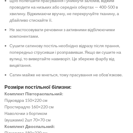
Щоб полегшити прасування і уникнути заломів, віджим
проводити на низьких або середніх обертах — 400-500 в
хвилину. Віджимаючи вручну, не перекручуйте тканину, а
дбайливо стискайте її.
Не застосовувати речовини з активними відбілюючими
компонентами.
Сушити сатинову постіль необхідно відразу після прання,
попередньо струсивши і розправивши. Якщо ви сушите на
вулиці, то вивертайте навиворіт. Це збереже фарбу від
вицвітання.
Сатин майже не мнеться, тому прасування не обов’язкове.
Розміри постільної білизни:
Комплект Півтораспальний:
Підковдра 150×220 см
Простирадло 160×220 см
Наволочки з бортиком
(вушками) 2шт 70×70 см
Комплект Двоспальний:
Підковдра 180×220 см