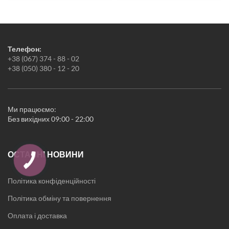
Подушки
Простирадла
Пледи
Рушники
Килимки
Телефон:
Жіноча білизна
+38 (067) 374 - 88 - 02
Піжами
+38 (050) 380 - 12 - 20
Нічні сорочки
Халати
Новорічні товари
Кухонні аксесуари
Ми працюємо:
Без вихідних 09:00 - 22:00
ОСТАННІ НОВИНИ
Політика конфіденційності
Політика обміну та повернення
Оплата і доставка