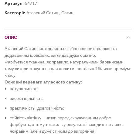
Артикул:
54717
Категорії:
Атласний Сатин
,
Сатин
ОПИС
Атласний Сатин виготовляється з бавовняних волокон та
додаванням шовкових, виглядає дуже ошатно.
Фарбується тканина, як правило, натуральними барвниками,
тому використовується для пошиття постільної білизни преміум-
класу.
Основні переваги атласного сатину:
натуральність;
висока щільність;
практичність і довговічність;
стійкість відтінку – нитки перед скручуванням добре
фарбують, а тому текстиль у результаті виходить не лише
яскравим, але й дуже стійким до вигоряння;