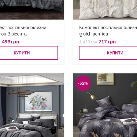
кт постільної білизни
Комплект постільної білиз
тон Вірісента
gold Івентіса
499
грн
717
грн
н
1 433
грн
КУПИТИ
КУПИТИ
-52%