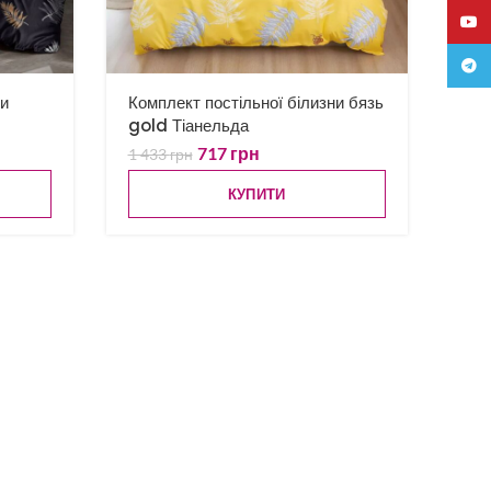
YouTu
Teleg
ни
Комплект постільної білизни бязь
gold Тіанельда
717
грн
1 433
грн
КУПИТИ