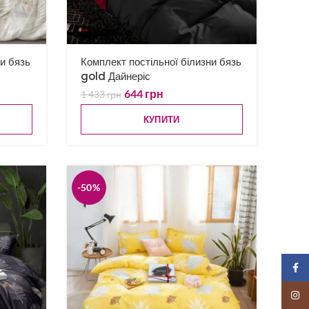
ни бязь
Комплект постільної білизни бязь
gold Дайнеріс
644
грн
1 433
грн
КУПИТИ
-50%
Faceb
Insta