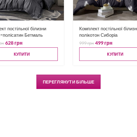
кт постільної білизни
Комплект постільної білиз
-полісатин Бетмаль
полікотон Сиборіа
628
грн
499
грн
рн
999
грн
КУПИТИ
КУПИТИ
ПЕРЕГЛЯНУТИ БІЛЬШЕ