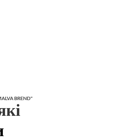
ALVA BREND"
які
и