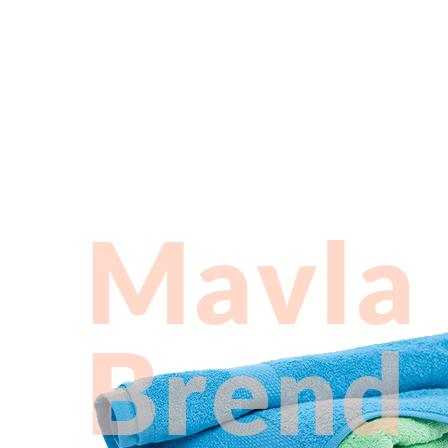
M
a
v
l
a
B
r
e
n
d