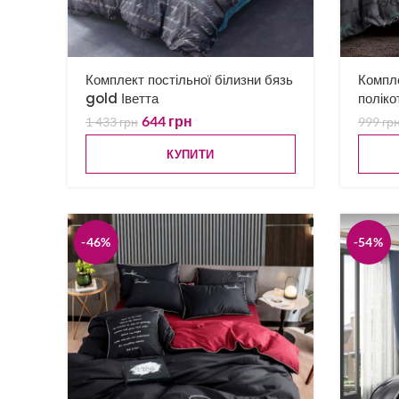
Комплект постільної білизни бязь
Компле
gold Іветта
поліко
644
грн
1 433
грн
999
гр
КУПИТИ
-46%
-54%