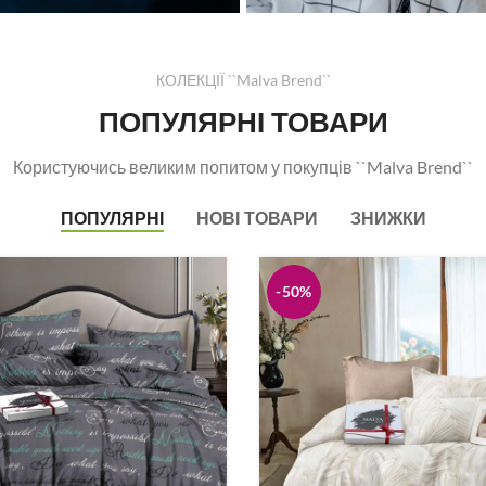
КОЛЕКЦІЇ ``Malva Brend``
ПОПУЛЯРНІ ТОВАРИ
Користуючись великим попитом у покупців ``Malva Brend``
ПОПУЛЯРНІ
НОВІ ТОВАРИ
ЗНИЖКИ
-50%