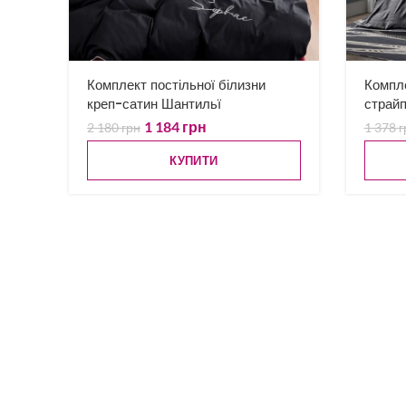
Комплект постільної білизни
Компле
креп-сатин Шантильї
страйп
1 184
грн
2 180
грн
1 378
г
КУПИТИ