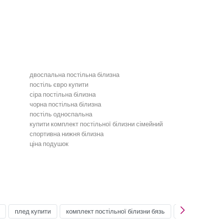
двоспальна постільна білизна
постіль євро купити
сіра постільна білизна
чорна постільна білизна
постіль односпальна
купити комплект постільної білизни сімейний
спортивна нижня білизна
ціна подушок
Бірюзова постільна білизна
Постільна білизна зелена
Постільна білизна мʼятна
Постільна білизна сіра
Односпальна постіль
Постіль сімейна
плед купити
комплект постільної білизни бязь
ночнушка куп
Постіль Креп-Сатин