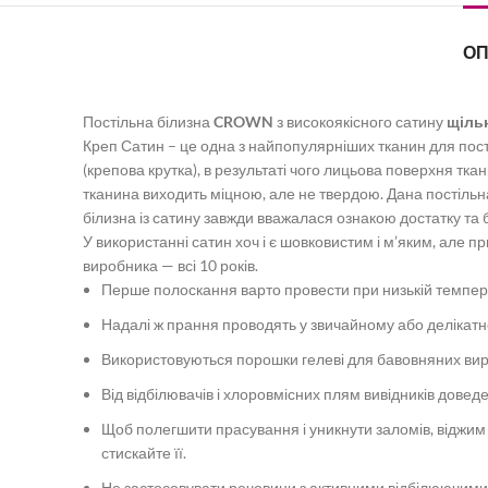
О
Постільна білизна
CROWN
з високоякісного сатину
щільн
Креп Сатин – це одна з найпопулярніших тканин для пост
(крепова крутка), в результаті чого лицьова поверхня тка
тканина виходить міцною, але не твердою. Дана постільн
білизна із сатину завжди вважалася ознакою достатку та 
У використанні сатин хоч і є шовковистим і м’яким, але п
виробника — всі 10 років.
Перше полоскання варто провести при низькій температ
Надалі ж прання проводять у звичайному або делікатн
Використовуються порошки гелеві для бавовняних виробів
Від відбілювачів і хлоровмісних плям вивідників довед
Щоб полегшити прасування і уникнути заломів, віджим
стискайте її.
Не застосовувати речовини з активними відбілюючим