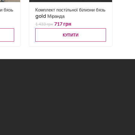
ни бязь
Комплект постільної білизни бязь
gold Міранда
717
грн
1 433
грн
КУПИТИ