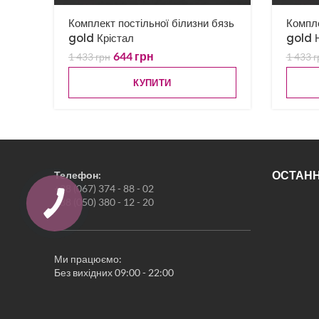
Комплект постільної білизни бязь
Компле
gold Крістал
gold Н
644
грн
1 433
грн
1 433
г
КУПИТИ
ОСТАНН
Телефон:
+38 (067) 374 - 88 - 02
+38 (050) 380 - 12 - 20
Ми працюємо:
Без вихідних 09:00 - 22:00