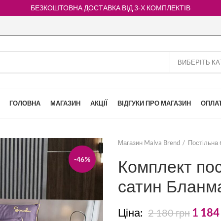
БЕЗКОШТОВНА ДОСТАВКА ВІД 3-Х КОМПЛЕКТІВ
ГОЛОВНА
МАГАЗИН
АКЦІЇ
ВІДГУКИ ПРО МАГАЗИН
ОПЛАТ
Магазин Malva Brend
Постільна 
-46%
Комплект пос
сатин Бланм
Ціна:
1 18
2 180
грн