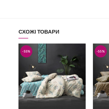
Постіль Страйп-Сатин
Велюрова по
Подушки
Простирадл
Килимки
Жіноча біли
Халати
Новорічні то
СХОЖІ ТОВАРИ
-55%
-55%