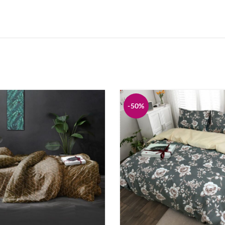
стіль
Дитяча постіль
а
Пледи
зна
Піжами
вари
Кухонні аксесуари
-50%