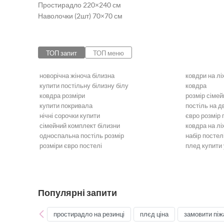
Простирадло 220×240 см
Наволочки (2шт) 70×70 см
ТОП запит
ТОП меню
новорічна жіноча білизна
ковдри на лі
купити постільну білизну білу
ковдра
ковдра розміри
розмір сімей
купити покривала
постіль на 
нічні сорочки купити
євро розмір 
сімейний комплект білизни
ковдра на лі
односпальна постіль розмір
набір постел
розміри євро постелі
плед купити 
Постільна білизна
Бежева пост
Бордова постільна білизна
Блакитна по
Золота постільна білизна
Постільна б
Постільна білизна оранжева
Рожева пост
Популярні запити
Постільна білизна фіолетова
Червона пос
Постіль полуторна
Двоспальна 
простирадло на резинці
плєд ціна
замовити піж
Постіль Бязь Gold
Постіль Атл