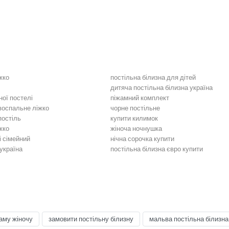
жко
постільна білизна для дітей
дитяча постільна білизна україна
ної постелі
піжамний комплект
двоспальне ліжко
чорне постільне
постіль
купити килимок
жко
жіноча ночнушка
і сімейний
нічна сорочка купити
україна
постільна білизна євро купити
ільна білизна
Біла постільна білизна
стільна білизна
Постільна білизна жовта
ілизна коричнева
Постільна білизна кремова
ільна білизна
Постільна білизна синя
тільна білизна
Чорна постільна білизна
постіль
Постіль євро розмір
аму жіночу
замовити постільну білизну
мальва постільна білизна
асний Сатин
Постіль італійський Сатин