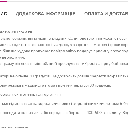
ПИС
ДОДАТКОВА ІНФОРМАЦІЯ
ОПЛАТА И ДОСТА
істю 210 гр/м.кв.
ільної білизни, він м’який та гладкий. Сатинове плетіння-креп є нез
нини виходить шовковистою і гладкою, а зворотня – матова і трохи зер
а білизна чудово пропускає повітря влітку подарує приємну прохолод
благополуччя.
ри цьому він досить міцний, щоб прослужити 5-7 років, а при дбайлив
урі не більше 30 градусів. Це дозволить довше зберегти яскравість ф
ому режимі в машинці-автомат при температурі 30 градусів.
, як синтетичні, так і органічні.
еться відмовитися на користь кисневих і з органічними кислотами (ябл
 проводити на низьких або середніх обертах — 400-500 в хвилину. Ві
и компонентами.