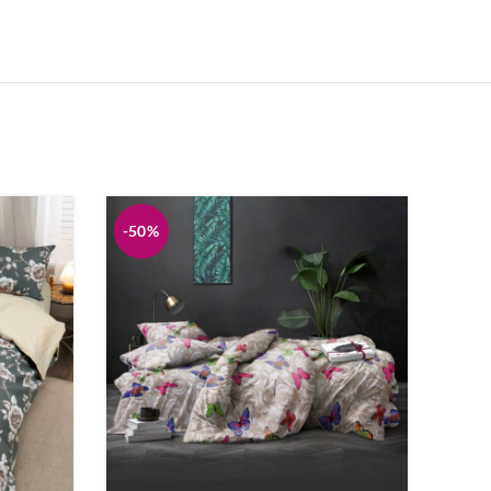
Ковдри
Рушники
Нічні сорочки
-50%