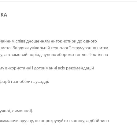
ВКА
вичайним співвідношенням ниток чотири до одного
ниста. Завдяки унікальній технології скручування нитки
у, а в зимовий період чудово збереже тепло. Постільна
ому використанні і дотриманні всіх рекомендацій
арб і запобіжить усадці.
учної, лимонної).
джимаючи вручну, не перекручуйте тканину, а дбайливо