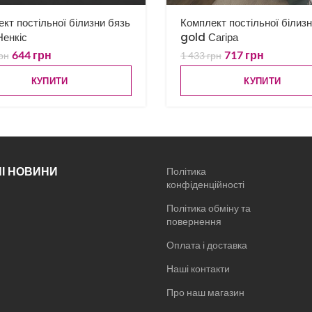
кт постільної білизни бязь
Комплект постільної білиз
енкіс
gold Сагіра
644
грн
717
грн
рн
1 433
грн
КУПИТИ
КУПИТИ
І НОВИНИ
Політика
конфіденційності
Політика обміну та
повернення
Оплата і доставка
Наші контакти
Про наш магазин