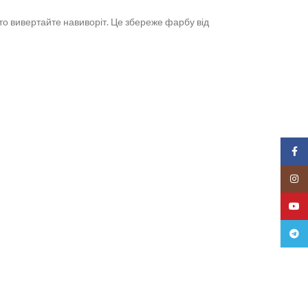
то вивертайте навиворіт. Це збереже фарбу від
Faceb
Insta
YouTu
Teleg