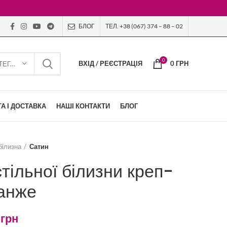
БЛОГ
ТЕЛ. +38 (067) 374 – 88 – 02
0
ВХІД / РЕЄСТРАЦІЯ
0
ГРН
ВИБЕРІТЬ КАТЕГОРІЮ
А І ДОСТАВКА
НАШІ КОНТАКТИ
БЛОГ
білизна
Сатин
тільної білизни креп-
анже
4
грн