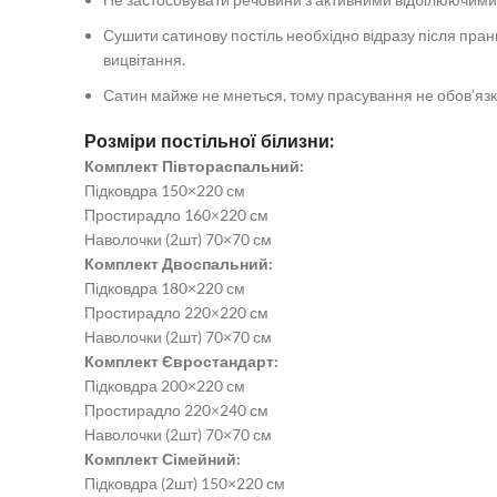
Сушити сатинову постіль необхідно відразу після пран
вицвітання.
Сатин майже не мнеться, тому прасування не обов’язк
Розміри постільної білизни:
Комплект Півтораспальний:
Підковдра 150×220 см
Простирадло 160×220 см
Наволочки (2шт) 70×70 см
Комплект Двоспальний:
Підковдра 180×220 см
Простирадло 220×220 см
Наволочки (2шт) 70×70 см
Комплект Євростандарт:
Підковдра 200×220 см
Простирадло 220×240 см
Наволочки (2шт) 70×70 см
Комплект Сімейний:
Підковдра (2шт) 150×220 см