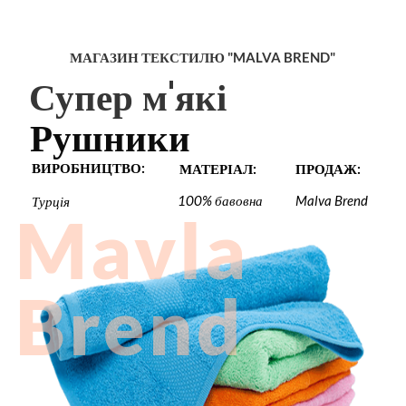
МАГАЗИН ТЕКСТИЛЮ "MALVA BREND"
Супер м'які
Рушники
ВИРОБНИЦТВО:
МАТЕРІАЛ:
ПРОДАЖ:
100% бавовна
Malva Brend
Турція
M
a
v
l
a
B
r
e
n
d