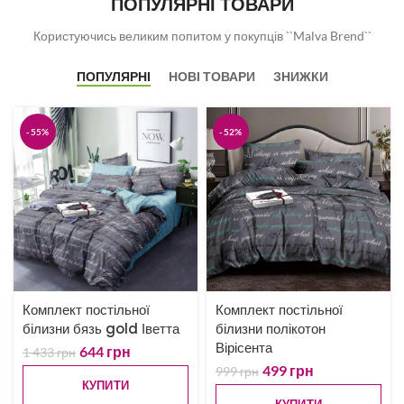
ПОПУЛЯРНІ ТОВАРИ
Користуючись великим попитом у покупців ``Malva Brend``
ПОПУЛЯРНІ
НОВІ ТОВАРИ
ЗНИЖКИ
-55%
-52%
Комплект постільної
Комплект постільної
білизни бязь gold Іветта
білизни полікотон
Вірісента
644
грн
1 433
грн
499
грн
999
грн
КУПИТИ