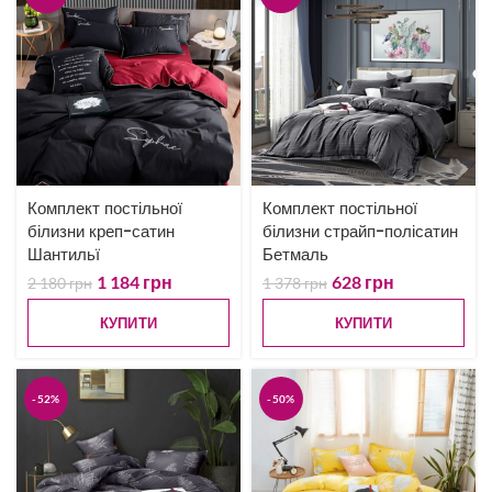
Комплект постільної
Комплект постільної
білизни креп-сатин
білизни страйп-полісатин
Шантильї
Бетмаль
1 184
грн
628
грн
2 180
грн
1 378
грн
КУПИТИ
КУПИТИ
-52%
-50%