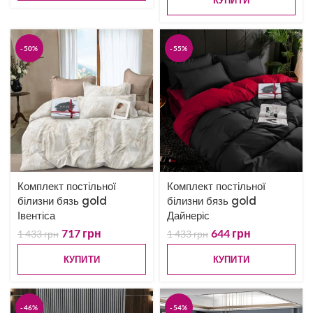
КУПИТИ
-50%
-55%
Комплект постільної
Комплект постільної
білизни бязь gold
білизни бязь gold
Івентіса
Дайнеріс
717
грн
644
грн
1 433
грн
1 433
грн
КУПИТИ
КУПИТИ
-46%
-54%