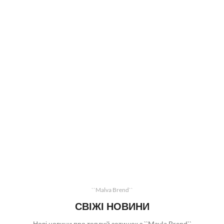
``Malva Brend``
СВІЖІ НОВИНИ
Нові новини про теплий затишок з ``Mavla Brend``