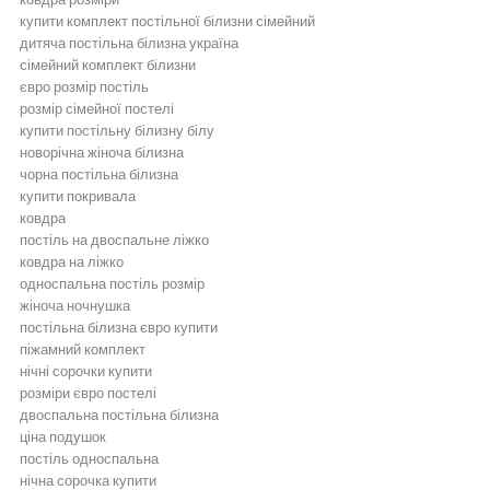
купити комплект постільної білизни сімейний
дитяча постільна білизна україна
сімейний комплект білизни
євро розмір постіль
розмір сімейної постелі
купити постільну білизну білу
новорічна жіноча білизна
чорна постільна білизна
купити покривала
ковдра
постіль на двоспальне ліжко
ковдра на ліжко
односпальна постіль розмір
жіноча ночнушка
постільна білизна євро купити
піжамний комплект
нічні сорочки купити
розміри євро постелі
двоспальна постільна білизна
ціна подушок
постіль односпальна
нічна сорочка купити