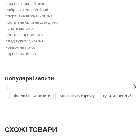
сіра постільна білизна
набір постелі сімейний
спортивна нижня білизна
постільна білизна для дітей
купити килимок
постіль євро купити
плед купити україна
ковдри на ліжко
чорне постільне
Постільна білизна
Бежева постільна білизна
Біла постільна білизна
Популярні запити
Бірюзова постільна білизна
Бордова постільна білизна
Блакитна постільна білизна
піжама жіноча купити
купити нічну сорочку
купити постіль бязь
Постільна білизна жовта
Постільна білизна зелена
Золота постільна білизна
Постільна білизна коричнева
Постільна білизна кремова
СХОЖІ ТОВАРИ
Постільна білизна мʼятна
Постільна білизна оранжева