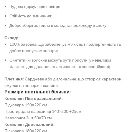
Чудова циркуляція повітря;
Стійкість до зминання;
Добре зберігає тепло в холод та прохолоду в спеку;
Склад:
100% бавовна, що забезпечує м’якість, гіпоалергенність та
добре пропускає повітря;
Синтетичні волокна можуть бути присутні у невеликій
кількості для додання еластичності та зносостійкості;
Плетіння:
Сарджеве або діагональне, що створює характерні
смужки на поверхні тканини.
Розміри постільної білизни:
Комплект Півтораспальний:
Підковдра 150×220 см
Простирадло на резинці 140×200 +25см
Наволочки 2шт 50×70 см
Комплект Двоспальний:
Підковдра 180×220 см