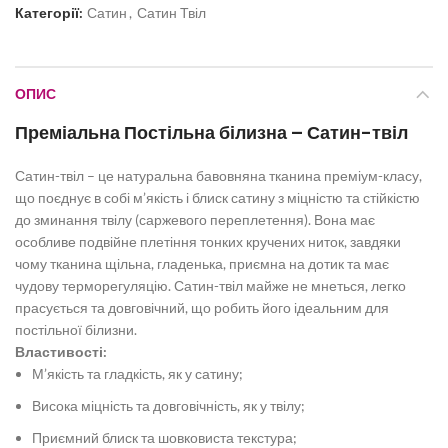
Категорії:
Сатин
,
Сатин Твіл
ОПИС
Преміальна Постільна білизна – Сатин-твіл
Сатин-твіл – це натуральна бавовняна тканина преміум-класу,
що поєднує в собі м’якість і блиск сатину з міцністю та стійкістю
до зминання твілу (саржевого переплетення). Вона має
особливе подвійне плетіння тонких кручених ниток, завдяки
чому тканина щільна, гладенька, приємна на дотик та має
чудову терморегуляцію. Сатин-твіл майже не мнеться, легко
прасується та довговічний, що робить його ідеальним для
постільної білизни.
Властивості:
М’якість та гладкість, як у сатину;
Висока міцність та довговічність, як у твілу;
Приємний блиск та шовковиста текстура;