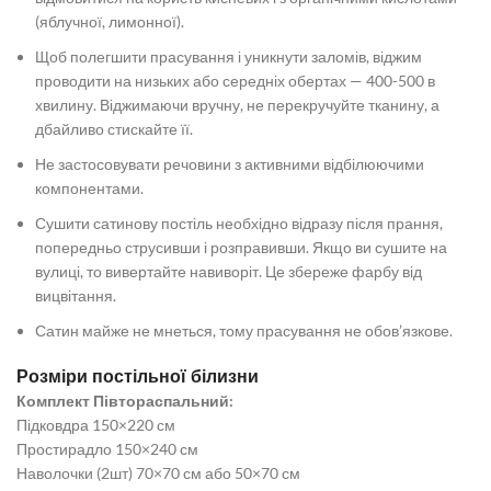
(яблучної, лимонної).
Щоб полегшити прасування і уникнути заломів, віджим
проводити на низьких або середніх обертах — 400-500 в
хвилину. Віджимаючи вручну, не перекручуйте тканину, а
дбайливо стискайте її.
Не застосовувати речовини з активними відбілюючими
компонентами.
Сушити сатинову постіль необхідно відразу після прання,
попередньо струсивши і розправивши. Якщо ви сушите на
вулиці, то вивертайте навиворіт. Це збереже фарбу від
вицвітання.
Сатин майже не мнеться, тому прасування не обов’язкове.
Розміри постільної білизни
Комплект Півтораспальний:
Підковдра 150×220 см
Простирадло 150×240 см
Наволочки (2шт) 70×70 см або 50×70 см