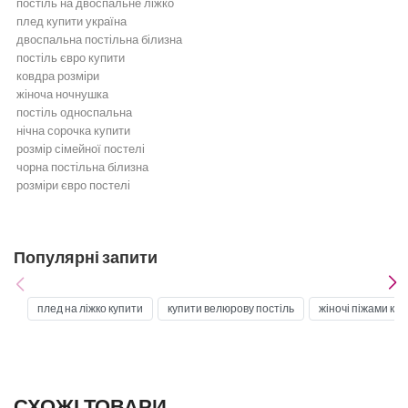
постіль на двоспальне ліжко
плед купити україна
двоспальна постільна білизна
постіль євро купити
ковдра розміри
жіноча ночнушка
постіль односпальна
нічна сорочка купити
розмір сімейної постелі
чорна постільна білизна
розміри євро постелі
Постільна білизна
Бежева постільна білизна
Біла постільна білизна
Популярні запити
Бірюзова постільна білизна
Бордова постільна білизна
Блакитна постільна білизна
плед на ліжко купити
купити велюрову постіль
жіночі піжами ку
Постільна білизна жовта
Постільна білизна зелена
Золота постільна білизна
Постільна білизна коричнева
Постільна білизна кремова
СХОЖІ ТОВАРИ
Постільна білизна мʼятна