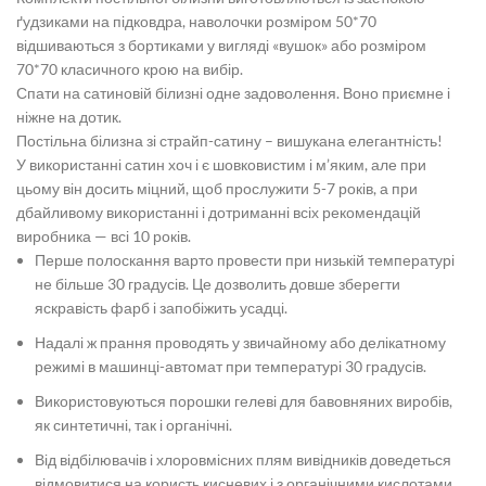
ґудзиками на підковдра, наволочки розміром 50*70
відшиваються з бортиками у вигляді «вушок» або розміром
70*70 класичного крою на вибір.
Спати на сатиновій білизні одне задоволення. Воно приємне і
ніжне на дотик.
Постільна білизна зі страйп-сатину – вишукана елегантність!
У використанні сатин хоч і є шовковистим і м’яким, але при
цьому він досить міцний, щоб прослужити 5-7 років, а при
дбайливому використанні і дотриманні всіх рекомендацій
виробника — всі 10 років.
Перше полоскання варто провести при низькій температурі
не більше 30 градусів. Це дозволить довше зберегти
яскравість фарб і запобіжить усадці.
Надалі ж прання проводять у звичайному або делікатному
режимі в машинці-автомат при температурі 30 градусів.
Використовуються порошки гелеві для бавовняних виробів,
як синтетичні, так і органічні.
Від відбілювачів і хлоровмісних плям вивідників доведеться
відмовитися на користь кисневих і з органічними кислотами