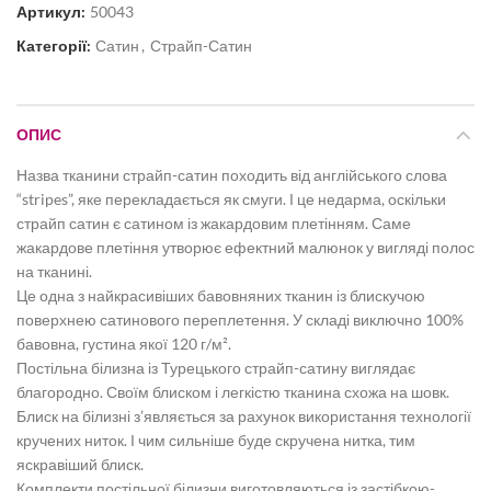
Артикул:
50043
Категорії:
Сатин
,
Страйп-Сатин
ОПИС
Назва тканини страйп-сатин походить від англійського слова
“stripes”, яке перекладається як смуги. І це недарма, оскільки
страйп сатин є сатином із жакардовим плетінням. Саме
жакардове плетіння утворює ефектний малюнок у вигляді полос
на тканині.
Це одна з найкрасивіших бавовняних тканин із блискучою
поверхнею сатинового переплетення. У складі виключно 100%
бавовна, густина якої 120 г/м².
Постільна білизна із Турецького страйп-сатину виглядає
благородно. Своїм блиском і легкістю тканина схожа на шовк.
Блиск на білизні з’являється за рахунок використання технології
кручених ниток. І чим сильніше буде скручена нитка, тим
яскравіший блиск.
Комплекти постільної білизни виготовляються із застібкою-