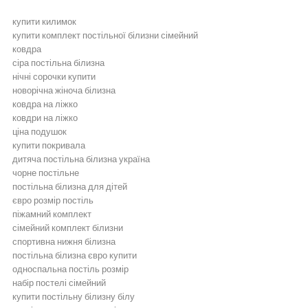
купити килимок
купити комплект постільної білизни сімейний
ковдра
сіра постільна білизна
нічні сорочки купити
новорічна жіноча білизна
ковдра на ліжко
ковдри на ліжко
ціна подушок
купити покривала
дитяча постільна білизна україна
чорне постільне
постільна білизна для дітей
євро розмір постіль
піжамний комплект
сімейний комплект білизни
спортивна нижня білизна
постільна білизна євро купити
односпальна постіль розмір
набір постелі сімейний
купити постільну білизну білу