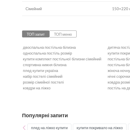
Сімейний
150×220 с
ТОП запит
ТОП меню
двоспальна постільна білизна
дитяча пості
односпальна постіль розмір
купити покр
купити комплект постільної білизни сімейний
постільна бі
спортивна нижня білизна
постільна бі
плед купити україна
жіноча ночн
набір постелі сімейний
нічні сорочк
розмір сімейної постелі
ковдра розм
ковдри на ліжко
постіль на 
Постільна білизна
Бежева пост
Бордова постільна білизна
Блакитна по
Золота постільна білизна
Постільна б
Постільна білизна оранжева
Рожева пост
Популярні запити
Постільна білизна фіолетова
Червона пос
Постіль полуторна
Двоспальна 
плед на ліжко купити
купити покривало на ліжко
Постіль Бязь Gold
Постіль Атл