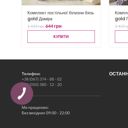
Комплект постільної білизни бязь
Компле
gold Даміра
gold 
644
грн
1 433
грн
1 433
г
КУПИТИ
ОСТАНН
Телефон:
+38 (067) 374 - 88 - 02
+38 (050) 380 - 12 - 20
Ми працюємо:
Без вихідних 09:00 - 22:00