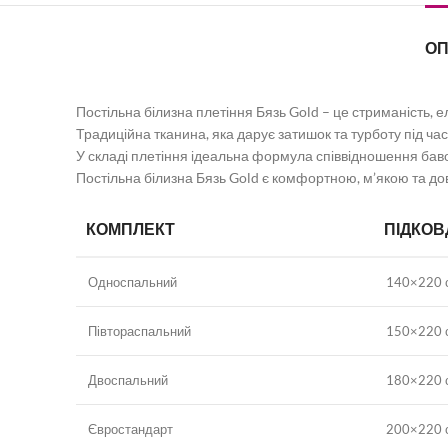
О
Постільна білизна плетіння Бязь Gold – це стриманість, ел
Традиційна тканина, яка дарує затишок та турботу під час
У складі плетіння ідеальна формула співвідношення бавов
Постільна білизна Бязь Gold є комфортною, м’якою та дов
КОМПЛЕКТ
ПІДКОВ
Односпальний
140×220 
Півтораспальний
150×220 
Двоспальний
180×220 
Євростандарт
200×220 