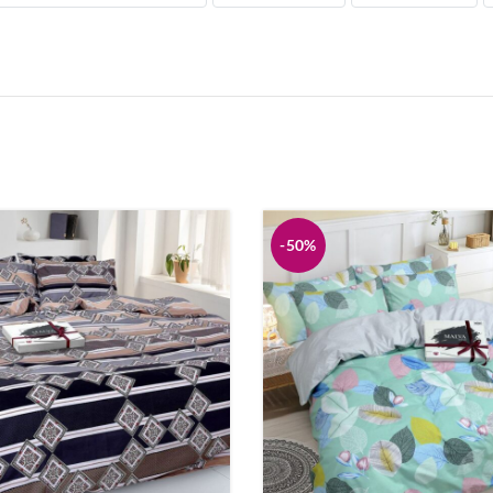
стіль
Дитяча постіль
а
Пледи
зна
Піжами
вари
Кухонні аксесуари
-50%