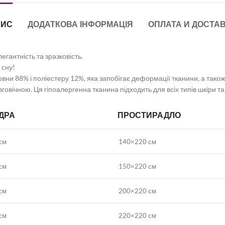
ПИС
ДОДАТКОВА ІНФОРМАЦІЯ
ОПЛАТА И ДОСТА
егантність та зразковість.
 сну!
ни 88% і поліестеру 12%, яка запобігає деформації тканини, а також
говічною. Ця гіпоалергенна тканина підходить для всіх типів шкіри т
ДРА
ПРОСТИРАДЛО
см
140×220 см
см
150×220 см
см
200×220 см
см
220×220 см