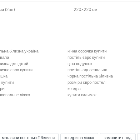
м (2шт)
220×220 см
льна білизна україна
нічна сорочка купити
ивала
постіль євро купити
лизна для дітей
ціна подушок
лизна євро купити
постіль односпальна
ушка
чорна постільна білизна
и купити
розміри євро постелі
іри
ковдра
двоспальне ліжко
купити килимок
ільна білизна
Біла постільна білизна
стільна білизна
Постільна білизна жовта
ілизна коричнева
Постільна білизна кремова
ільна білизна
Постільна білизна синя
тільна білизна
Чорна постільна білизна
постіль
Постіль євро розмір
магазини постільної білизни
ковдри на ліжко
замовити плед
асний Сатин
Постіль італійський Сатин