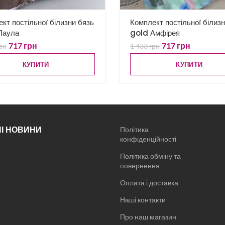
кт постільної білизни бязь
Комплект постільної білиз
Паула
gold Амфірея
717
грн
717
грн
рн
1 433
грн
КУПИТИ
КУПИТИ
І НОВИНИ
Політика
конфіденційності
Політика обміну та
повернення
Оплата і доставка
Наші контакти
Про наш магазин