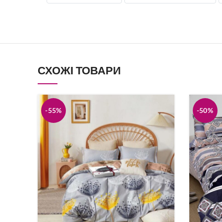
Постіль Страйп-Сатин
Велюрова по
Подушки
Простирадл
Килимки
Жіноча біли
Халати
Новорічні то
СХОЖІ ТОВАРИ
-55%
-50%