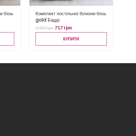
ни бязь
Комплект постільної білизни бязь
gold Бадді
717
грн
1 433
грн
КУПИТИ