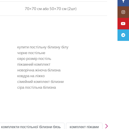
Faceb
70×70 см або 50×70 см (2шт)
Insta
YouTu
Teleg
купити постільну білизну білу
чорне постільне
євро розмір постіль
піжамний комплект
новорічна жіноча білизна
ковдра на ліжко
сімейний комплект білизни
сіра постільна білизна
Бірюзова постільна білизна
Постільна білизна зелена
Постільна білизна мʼятна
Постільна білизна сіра
Односпальна постіль
Постіль сімейна
комплекти постільної білизни бязь
комплект піжами
піжама для 
Постіль Креп-Сатин