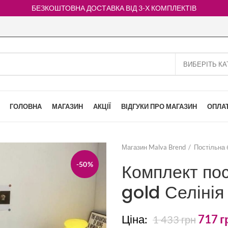
БЕЗКОШТОВНА ДОСТАВКА ВІД 3-Х КОМПЛЕКТІВ
ГОЛОВНА
МАГАЗИН
АКЦІЇ
ВІДГУКИ ПРО МАГАЗИН
ОПЛАТ
Магазин Malva Brend
Постільна 
-50%
Комплект пос
gold Селінія
Ціна:
717
г
1 433
грн