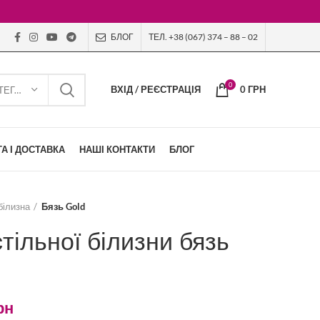
БЛОГ
ТЕЛ. +38 (067) 374 – 88 – 02
0
ВХІД / РЕЄСТРАЦІЯ
0
ГРН
ВИБЕРІТЬ КАТЕГОРІЮ
А І ДОСТАВКА
НАШІ КОНТАКТИ
БЛОГ
білизна
Бязь Gold
тільної білизни бязь
рн