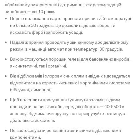
дбайливому використанні і дотриманні всіх рекомендацій
виробника — всі 10 років.
Перше полоскання варто провести при низькій температурі
не більше 30 градусів. Це дозволить довше зберегти
яскравість фарб і запобіжить усадці.
Надалі ж прання проводять у звичайному або делікатному
режимі в машинці-автомат при температурі 30 градусів.
Використовуються порошки гелеві для бавовняних виробів,
як синтетичні, так і органічні.
Від відбілювачів і хлоровмісних плям вивідників доведеться
відмовитися на користь кисневих і з органічними кислотами
(яблучної, лимонної).
Щоб полегшити прасування і уникнути заломів, віджим
проводити на низьких або середніх обертах — 400-500 в
хвилину. Віджимаючи вручну, не перекручуйте тканину, а
дбайливо стискайте її.
Не застосовувати речовини з активними відбілюючими
компонентами.