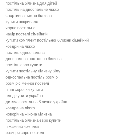
постільна білизна для дітей
постіль на двоспальне ліжко
спортивна нижня білизна
купити покривала
чорне постільне
набір постелі сімейний
купити комплект постільної білизни сімейний
ковдри на ліжко
постіль односпальна
двоспальна постільна білизна
постіль євро купити
купити постільну білизну білу
односпальна постіль розмір
розмір сімейної постелі
нічні сорочки купити
плед купити україна
дитяча постільна білизна україна
ковдра на ліжко
новорічна жіноча білизна
постільна білизна євро купити
піжамний комплект
розміри євро постелі