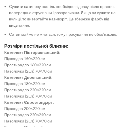
Сушити сатинову постіль необхідно відразу після прання,
попередньо струсивши і розправивши. Якщо ви сушите на
вулиці, то вивертайте навиворіт. Це збереже фарбу від
вицвітання.
Сатин майже не мнеться, тому прасування не обов’язкове.
Розміри постільної білизни:
Комплект Півтораспальний:
Підковдра 150×220 см
Простирадло 160×220 см
Наволочки (2шт) 70×70 см
Комплект Двоспальний:
Підковдра 180×220 см
Простирадло 220×220 см
Наволочки (2шт) 70×70 см
Комплект Євростандарт:
Підковдра 200×220 см
Простирадло 220×240 см
Наволочки (2шт) 70×70 см