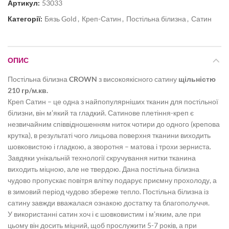
Артикул:
53033
Категорії:
Бязь Gold
,
Креп-Сатин
,
Постільна білизна
,
Сатин
ОПИС
Постільна білизна
CROWN
з високоякісного сатину
щільністю
210 гр/м.кв.
Креп Сатин – це одна з найпопулярніших тканин для постільної
білизни, він м’який та гладкий. Сатинове плетіння-креп є
незвичайним співвідношенням ниток чотири до одного (крепова
крутка), в результаті чого лицьова поверхня тканини виходить
шовковистою і гладкою, а зворотня – матова і трохи зерниста.
Завдяки унікальній технології скручування нитки тканина
виходить міцною, але не твердою. Дана постільна білизна
чудово пропускає повітря влітку подарує приємну прохолоду, а
в зимовий період чудово збереже тепло. Постільна білизна із
сатину завжди вважалася ознакою достатку та благополуччя.
У використанні сатин хоч і є шовковистим і м’яким, але при
цьому він досить міцний, щоб прослужити 5-7 років, а при