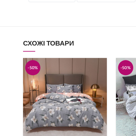
Постіль Страйп-Сатин
Велюрова по
Подушки
Простирадл
Килимки
Жіноча біли
Халати
Новорічні то
СХОЖІ ТОВАРИ
-50%
-50%