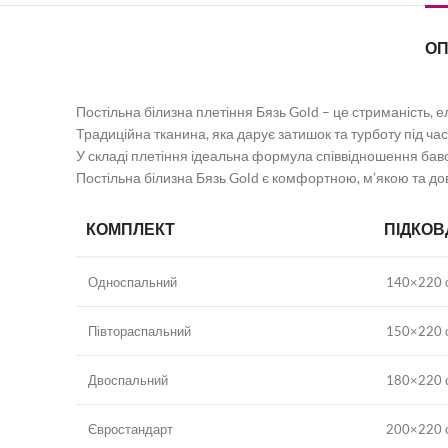
О
Постільна білизна плетіння Бязь Gold – це стриманість, ел
Традиційна тканина, яка дарує затишок та турботу під час
У складі плетіння ідеальна формула співвідношення бавов
Постільна білизна Бязь Gold є комфортною, м’якою та дов
КОМПЛЕКТ
ПІДКОВ
Односпальний
140×220 
Півтораспальний
150×220 
Двоспальний
180×220 
Євростандарт
200×220 