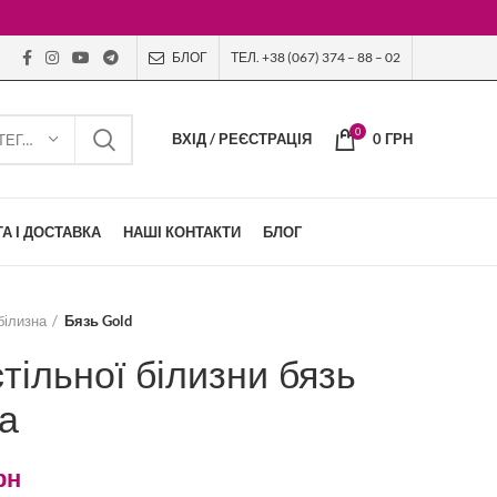
БЛОГ
ТЕЛ. +38 (067) 374 – 88 – 02
0
ВХІД / РЕЄСТРАЦІЯ
0
ГРН
ВИБЕРІТЬ КАТЕГОРІЮ
А І ДОСТАВКА
НАШІ КОНТАКТИ
БЛОГ
білизна
Бязь Gold
тільної білизни бязь
а
рн