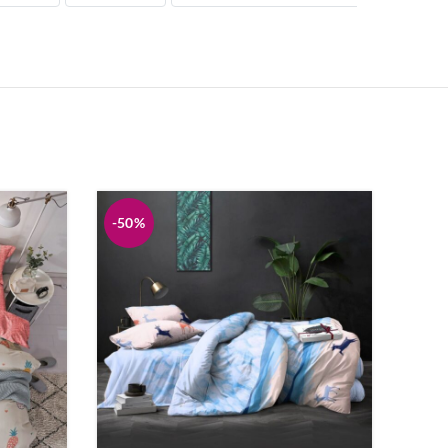
Ковдри
Рушники
Нічні сорочки
-50%