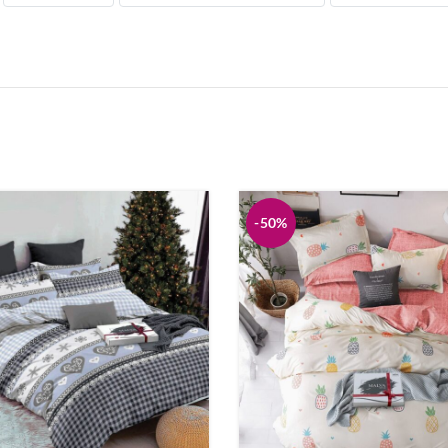
стіль
Дитяча постіль
а
Пледи
зна
Піжами
вари
Кухонні аксесуари
-50%