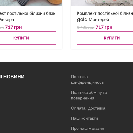
кт постільної білизни бязь
Комплект постільної білиз
івьера
gold Монтерей
717
грн
717
грн
рн
1 433
грн
КУПИТИ
КУПИТИ
І НОВИНИ
Політика
конфіденційності
Політика обміну та
повернення
Оплата і доставка
Наші контакти
Про наш магазин