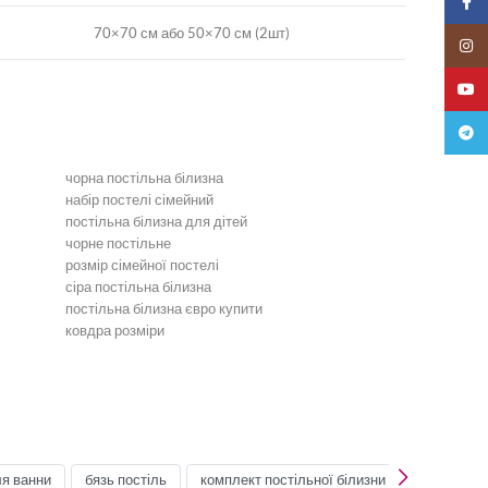
Faceb
70×70 см або 50×70 см (2шт)
Insta
YouTu
Teleg
чорна постільна білизна
набір постелі сімейний
постільна білизна для дітей
чорне постільне
розмір сімейної постелі
сіра постільна білизна
постільна білизна євро купити
ковдра розміри
Бірюзова постільна білизна
Постільна білизна зелена
Постільна білизна мʼятна
Постільна білизна сіра
Односпальна постіль
Постіль сімейна
ля ванни
бязь постіль
комплект постільної білизни дитячий
к
Постіль Креп-Сатин