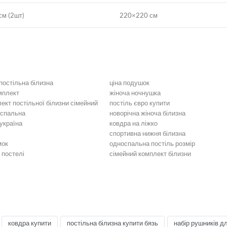
м (2шт)
220×220 см
постільна білизна
ціна подушок
мплект
жіноча ночнушка
ект постільної білизни сімейний
постіль євро купити
оспальна
новорічна жіноча білизна
україна
ковдра на ліжко
спортивна нижня білизна
мок
односпальна постіль розмір
 постелі
сімейний комплект білизни
ільна білизна
Біла постільна білизна
стільна білизна
Постільна білизна жовта
ілизна коричнева
Постільна білизна кремова
ільна білизна
Постільна білизна синя
тільна білизна
Чорна постільна білизна
постіль
Постіль євро розмір
ковдра купити
постільна білизна купити бязь
набір рушників д
асний Сатин
Постіль італійський Сатин