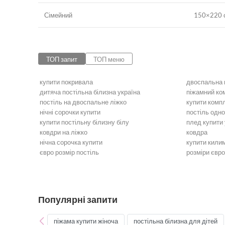
Сімейний
150×220 с
ТОП запит
ТОП меню
купити покривала
двоспальна 
дитяча постільна білизна україна
піжамний ко
постіль на двоспальне ліжко
купити компл
нічні сорочки купити
постіль одн
купити постільну білизну білу
плед купити 
ковдри на ліжко
ковдра
нічна сорочка купити
купити кили
євро розмір постіль
розміри євро
Постільна білизна
Бежева пост
Бордова постільна білизна
Блакитна по
Золота постільна білизна
Постільна б
Постільна білизна оранжева
Рожева пост
Популярні запити
Постільна білизна фіолетова
Червона пос
Постіль полуторна
Двоспальна 
піжама купити жіноча
постільна білизна для дітей
Постіль Бязь Gold
Постіль Атл