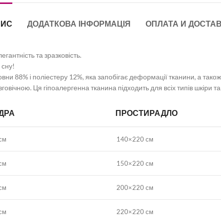
ПИС
ДОДАТКОВА ІНФОРМАЦІЯ
ОПЛАТА И ДОСТА
егантність та зразковість.
 сну!
ни 88% і поліестеру 12%, яка запобігає деформації тканини, а також
говічною. Ця гіпоалергенна тканина підходить для всіх типів шкіри т
ДРА
ПРОСТИРАДЛО
см
140×220 см
см
150×220 см
см
200×220 см
см
220×220 см