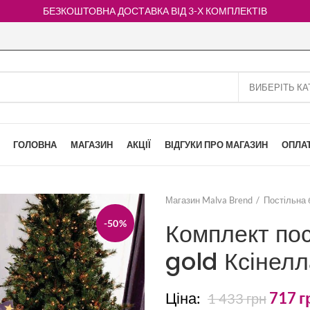
БЕЗКОШТОВНА ДОСТАВКА ВІД 3-Х КОМПЛЕКТІВ
ГОЛОВНА
МАГАЗИН
АКЦІЇ
ВІДГУКИ ПРО МАГАЗИН
ОПЛАТ
Магазин Malva Brend
Постільна 
-50%
Комплект пос
gold Ксінелл
Ціна:
717
г
1 433
грн