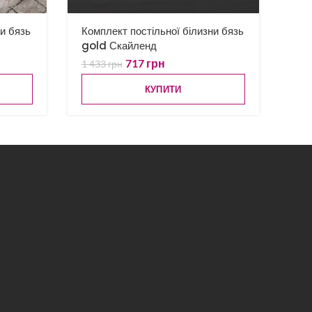
ни бязь
Комплект постільної білизни бязь
gold Скайленд
717
грн
1 433
грн
КУПИТИ