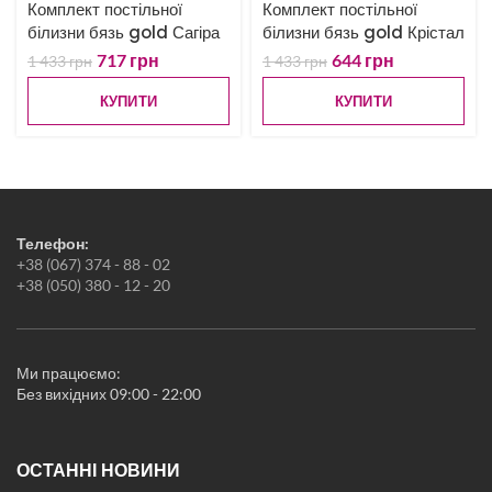
Комплект постільної
Комплект постільної
Постіль Атласний Сатин
білизни бязь gold Сагіра
білизни бязь gold Крістал
Постіль італійський Сатин
Постіль Креп-Сатин
717
грн
644
грн
1 433
грн
1 433
грн
Постіль Страйп-Сатин
Велюрова постіль
КУПИТИ
КУПИТИ
Дитяча постіль
Ковдри
Подушки
Простирадла
Пледи
Рушники
Телефон:
Килимки
+38 (067) 374 - 88 - 02
Жіноча білизна
+38 (050) 380 - 12 - 20
Піжами
Нічні сорочки
Халати
Новорічні товари
Ми працюємо:
Кухонні аксесуари
Без вихідних 09:00 - 22:00
ОСТАННІ НОВИНИ