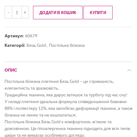
ДОДАТИ В КОШИК
КУПИТИ
Артикул:
60679
Категорії:
Бязь Gold
,
Постільна білизна
ОПИС
Постільна білизна плетіння Бязь Gold – це стриманість,
елегантність та зразковість.
Традиційна тканина, яка дарує затишок та турботу під час сну!
У складі плетіння ідеальна формула співвідношення бавовни
88% і поліестеру 12%, яка запобігає деформації тканини, а також
білизна не линяє та не кошлатиться.
Постільна білизна Бязь Gold є комфортною, м’якою та
довговічною. Ця гіпоалергенна тканина підходить для всіх типів
шкіри та не вимагає особливого догляду.