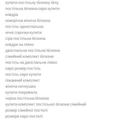
купити постільну білизну білу
постільна білизна євро купити
ковдра
новорічна жіноча білизна
постіль односпальна
нічні сорочки купити
сіра постільна білизна
ковдри на ліжко
двоспальна постільна білизна
сімейний комплект білизни
постіль на двоспальне ліжко
євро розмір постіль
постіль євро купити
піжамний комплект
жіноча ночнушка
купити покривала
чорна постільна білизна
купити комплект постільної білизни сімейний
розмір сімейної постелі
розміри євро постелі
Постільна білизна
Бежева постільна білизна